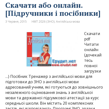
Скачати або онлайн.
[Підручники і посібники]
3 Червня, 2015
НМТ 2026 (ЗНО). Англійська мова
Скачати
pdf
Читати
онлайн
(дочекай
тесь
повної
загрузки
…) Посібник Тренажер з англійської мови для
підготовки до ЗНО з англійської мови
адресований учням, які готуються до зовнішнього
незалежного оцінювання знань з англійської
мови та державної підсумкової атестації за курс
середньої школи. Він містить 20 комплексних
тестів, які відповідають Програмі ЗНО, зразки