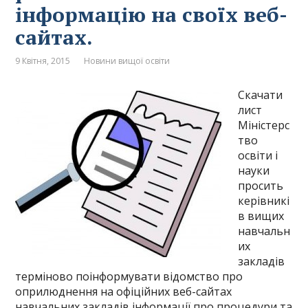
інформацію на своїх веб-
сайтах.
9 Квітня, 2015
Новини вищої освіти
Скачати
лист
Міністерс
тво
освіти і
науки
просить
керівникі
в вищих
навчальн
их
закладів
терміново поінформувати відомство про
оприлюднення на офіційних веб-сайтах
навчальних закладів інформації про процедури та