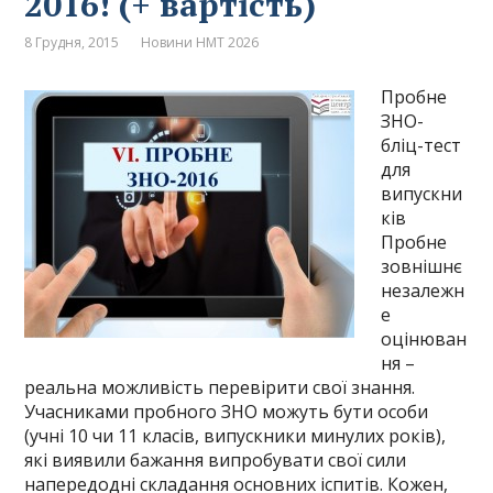
2016! (+ вартість)
8 Грудня, 2015
Новини НМТ 2026
Пробне
ЗНО-
бліц-тест
для
випускни
ків
Пробне
зовнішнє
незалежн
е
оцінюван
ня –
реальна можливість перевірити свої знання.
Учасниками пробного ЗНО можуть бути особи
(учні 10 чи 11 класів, випускники минулих років),
які виявили бажання випробувати свої сили
напередодні складання основних іспитів. Кожен,