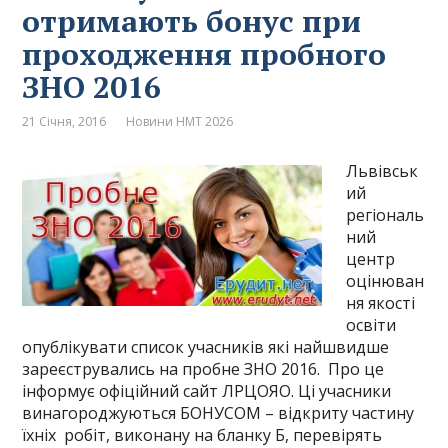
отримають бонус при
проходження пробного
ЗНО 2016
21 Січня, 2016
Новини НМТ 2026
Львівськ
ий
регіональ
ний
центр
оцінюван
ня якості
освіти
опублікувати список учасників які найшвидше
зареєструвались на пробне ЗНО 2016. Про це
інформує офіційний сайт ЛРЦОЯО. Ці учасники
винагороджуються БОНУСОМ – відкриту частину
їхніх робіт, виконану на бланку Б, перевірять