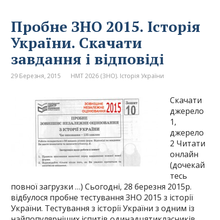
Пробне ЗНО 2015. Історія
України. Скачати
завдання і відповіді
29 Березня, 2015
НМТ 2026 (ЗНО). Історія України
Скачати
джерело
1,
джерело
2 Читати
онлайн
(дочекай
тесь
повної загрузки …) Сьогодні, 28 березня 2015р.
відбулося пробне тестування ЗНО 2015 з історії
України. Тестування з історії України з одним із
найпопулярніших іспитів одинадцятикласників.