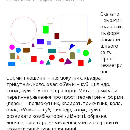
Скачати
Тема.Різн
оманітніс
ть форм
навколи
шнього
світу.
Прості
геометри
чні
форми: площинні – прямокутник, квадрат,
трикутник, коло, овал; об’ємні – куб, циліндр,
конус, куля. Святкові прапорці. Мета:формувати
первинне уявлення про прості геометричні форми
(пласкі — прямокутник, квадрат, трикутник, коло,
овал; об’ємні — куб, циліндр, конус, куля);
розвивати комбінаторні здібності, образне,
логічне, просторове мислення; учити розрізняти
геометричні фігури (площинні …