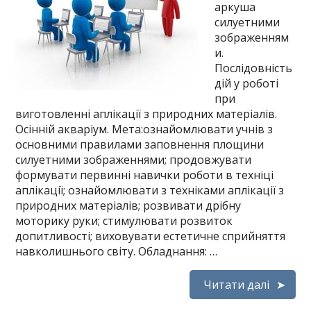
аркуша
силуетними
зображенням
и.
Послідовність
дій у роботі
при
виготовленні аплікації з природних матеріалів.
Осінній акваріум. Мета:ознайомлювати учнів з
основними правилами заповнення площини
силуетними зображеннями; продовжувати
формувати первинні навички роботи в техніці
аплікації; ознайомлювати з техніками аплікації з
природних матеріалів; розвивати дрібну
моторику руки; стимулювати розвиток
допитливості; виховувати естетичне сприйняття
навколишнього світу. Обладнання: …
Читати далі