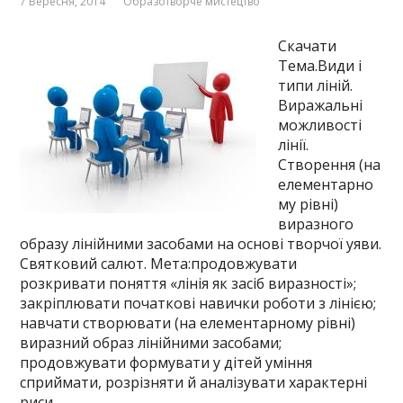
7 Вересня, 2014
Образотворче мистецтво
Скачати
Тема.Види і
типи ліній.
Виражальні
можливості
лінії.
Створення (на
елементарно
му рівні)
виразного
образу лінійними засобами на основі творчої уяви.
Святковий салют. Мета:продовжувати
розкривати поняття «лінія як засіб виразності»;
закріплювати початкові навички роботи з лінією;
навчати створювати (на елементарному рівні)
виразний образ лінійними засобами;
продовжувати формувати у дітей уміння
сприймати, розрізняти й аналізувати характерні
риси …