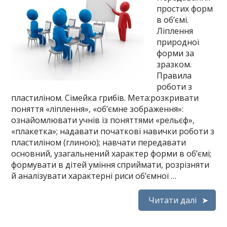
простих форм
в об’ємі.
Ліплення
природної
форми за
зразком.
Правила
роботи з
пластиліном. Сімейка грибів. Мета:розкривати
поняття «ліплення», «об’ємне зображення»:
ознайомлювати учнів із поняттями «рельєф»,
«плакетка»; надавати початкові навички роботи з
пластиліном (глиною); навчати передавати
основний, узагальнений характер форми в об’ємі;
формувати в дітей уміння сприймати, розрізняти
й аналізувати характерні риси об’ємної …
Читати далі