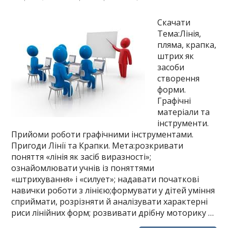
Скачати
Тема:Лінія,
пляма, крапка,
штрих як
засоби
створення
форми.
Графічні
матеріали та
інструменти.
Прийоми роботи графічними інструментами.
Пригоди Лінії та Крапки. Мета:розкривати
поняття «лінія як засіб виразності»;
ознайомлювати учнів із поняттями
«штрихування» і «силует»; надавати початкові
навички роботи з лінією;формувати у дітей уміння
сприймати, розрізняти й аналізувати характерні
риси лінійних форм; розвивати дрібну моторику …