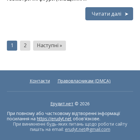
Читати далі
Пагінація
1
2
Наступні »
записів
Контакти
Правовласникам (DMCA)
Ерудит.нет
© 2026
При повному або частковому відтворенні інформації
посилання на
https://erudyt.net
обов'язкове.
При виникненні будь-яких питань щодо роботи сайту
пишіть на email:
erudyt.net@gmail.com