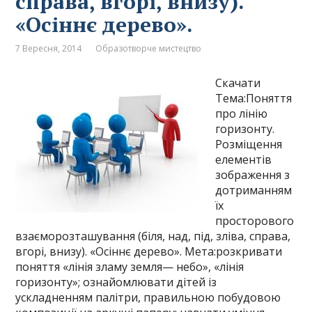
справа, вгорі, внизу).
«Осіннє дерево».
7 Вересня, 2014
Образотворче мистецтво
Скачати
Тема:Поняття
про лінію
горизонту.
Розміщення
елементів
зображення з
дотриманням
їх
просторового
взаєморозташування (біля, над, під, зліва, справа,
вгорі, внизу). «Осіннє дерево». Мета:розкривати
поняття «лінія зламу земля— небо», «лінія
горизонту»; ознайомлювати дітей із
ускладненням палітри, правильною побудовою