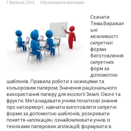
7 Вересня, 2014
Образотворче мистецтво
Скачати
Тема.Виражал
ьні
можливості
силуетної
форми.
Виготовлення
силуетних
форм за
допомогою
шаблонів. Правила роботи з ножицями та
кольоровим папером. Значення раціонального
використання паперу для екології Землі. Овочі та
фрукти. Мета:надавати учням початкові знання
про натюрморт; навчати виготовляти силуетні
форми за допомогою шаблонів; розкривати
поняття «аплікація»; ознайомлювати учнів із
техніками паперових аплікацій; формувати в