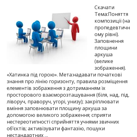
Скачати
Тема:Поняття
композиції (на
пропедевтичн
ому рівні).
Заповнення
площини
аркуша
(велике
зображення).
«Хатинка під горою». Мета:надавати початкові
знання про лінію горизонту, правила розміщення
елементів зображення з дотриманням їх
просторового взаєморозташування (біля, над, під,
ліворуч, праворуч, угорі, унизу); закріплювати
вміння заповнювати площину аркуша за
допомогою великого зображення; сприяти
нестереотипності сприйняття учнями звичних
об’єктів; активізувати фантазію, пошуки
нестандартних …