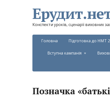
Ерудит.не
Конспекти уроків, сценарії виховних з
Головна
Підготовка до НМТ 2
Вступна кампанія
Вихов
Позначка «батьк