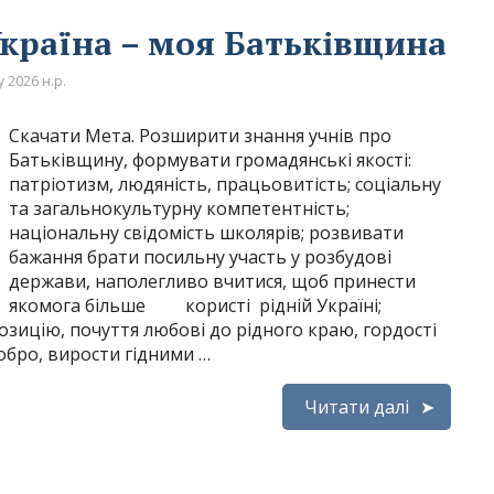
Україна – моя Батьківщина
 2026 н.р.
Скачати Мета. Розширити знання учнів про
Батьківщину, формувати громадянські якості:
патріотизм, людяність, працьовитість; соціальну
та загальнокультурну компетентність;
національну свідомість школярів; розвивати
бажання брати посильну участь у розбудові
держави, наполегливо вчитися, щоб принести
якомога більше користі рідній Україні;
цію, почуття любові до рідного краю, гордості
обро, вирости гідними …
Читати далі