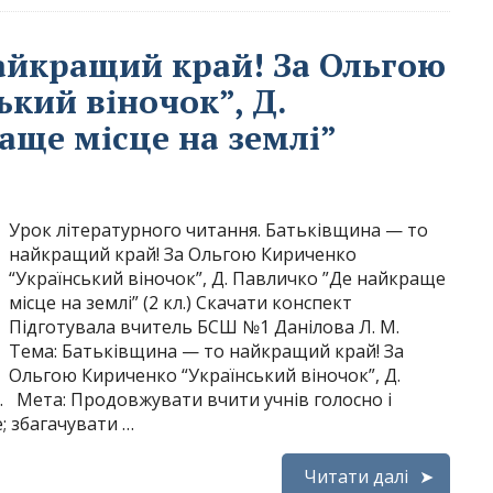
айкращий край! За Ольгою
кий віночок”, Д.
аще місце на землі”
Урок літературного читання. Батьківщина — то
найкращий край! За Ольгою Кириченко
“Український віночок”, Д. Павличко ”Де найкраще
місце на землі” (2 кл.) Скачати конспект
Підготувала вчитель БСШ №1 Данілова Л. М.
Тема: Батьківщина — то найкращий край! За
Ольгою Кириченко “Український віночок”, Д.
. Мета: Продовжувати вчити учнів голосно і
; збагачувати …
Читати далі