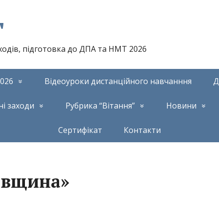
т
аходів, підготовка до ДПА та НМТ 2026
026
Відеоуроки дистанційного навчанння
Д
ні заходи
Рубрика “Вітання”
Новини
Сертифікат
Контакти
івщина»