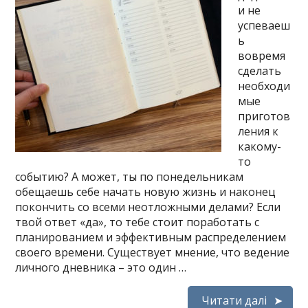
и не
успеваеш
ь
вовремя
сделать
необходи
мые
приготов
ления к
какому-
то
событию? А может, ты по понедельникам
обещаешь себе начать новую жизнь и наконец
покончить со всеми неотложными делами? Если
твой ответ «да», то тебе стоит поработать с
планированием и эффективным распределением
своего времени. Существует мнение, что ведение
личного дневника – это один …
Читати далі