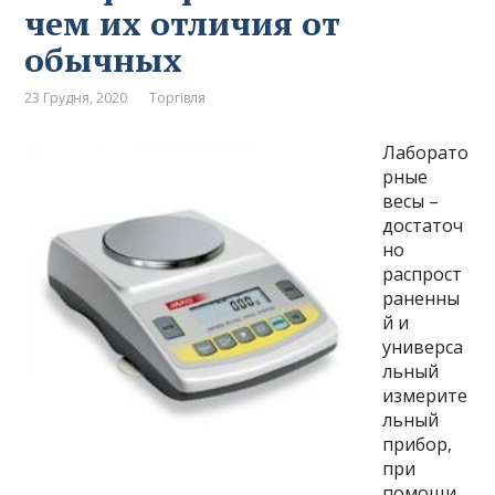
чем их отличия от
обычных
23 Грудня, 2020
Торгівля
Лаборато
рные
весы –
достаточ
но
распрост
раненны
й и
универса
льный
измерите
льный
прибор,
при
помощи