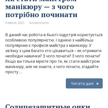
манікюру — з чого
потрібно починати
9 Квітня, 2021
Косметологія
В даний час робота в бьюті-індустрія користується
особливою популярністю. І однією з найбільш
популярних є професія майстра з манікюру. У
зв’язку з цим багато хто цікавиться – як отримати
необхідні навички? З чого почати? З чого почати?
Якщо ви тільки мрієте про те, як стати майстром
манікюру, але не знаєте, з чого почати, згадайте
просту …
Читати далі
Солнцезащитные очки