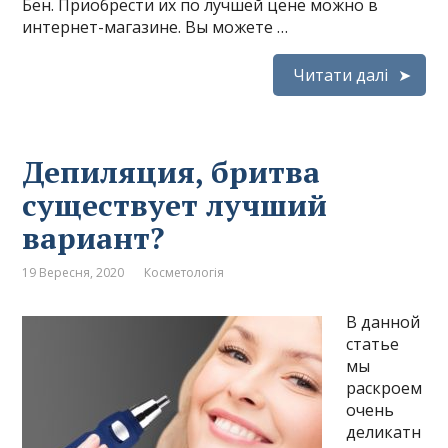
Бен. Приобрести их по лучшей цене можно в
интернет-магазине. Вы можете …
Читати далі
Депиляция, бритва
существует лучший
вариант?
19 Вересня, 2020
Косметологія
В данной
статье
мы
раскроем
очень
деликатн