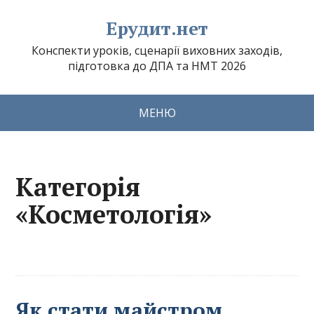
Ерудит.нет
Конспекти уроків, сценарії виховних заходів,
підготовка до ДПА та НМТ 2026
МЕНЮ
Категорія
«Косметологія»
Як стати майстром