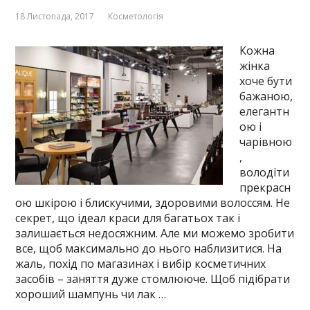
18 Листопада, 2017
Косметологія
Кожна
жінка
хоче бути
бажаною,
елегантн
ою і
чарівною
,
володіти
прекрасн
ою шкірою і блискучими, здоровими волоссям. Не
секрет, що ідеал краси для багатьох так і
залишається недосяжним. Але ми можемо зробити
все, щоб максимально до нього наблизитися. На
жаль, похід по магазинах і вибір косметичних
засобів – заняття дуже стомлююче. Щоб підібрати
хороший шампунь чи лак …