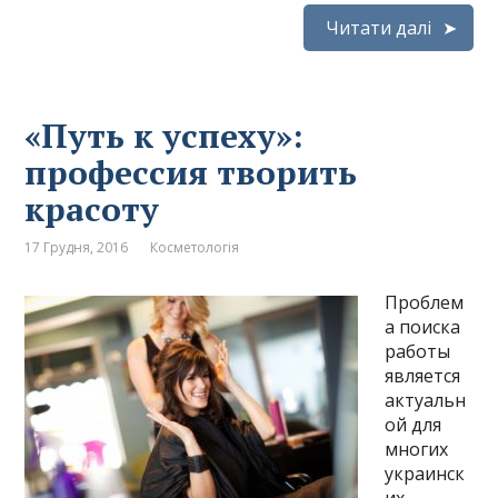
Читати далі
«Путь к успеху»:
профессия творить
красоту
17 Грудня, 2016
Косметологія
Проблем
а поиска
работы
является
актуальн
ой для
многих
украинск