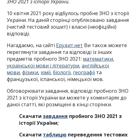
ЗНО 2021 з історії України.
10 квітня 2021 року відбулось пробне ЗНО з історії
України. На даній сторінці опубліковано завдання
(чистий тестовий зошит) і власні (неофіційні)
відповіді.
Нагадаємо, на сайті
Ерудит.нет
Ви також можете
переглянути завдання та відповіді із інших
предметів пробного ЗНО 2021:
математики
,
української мови і літератури
,
англійської
мови
,
фізики
,
хімії
,
біології
,
географії
та
французької, іспанської, німецької мов.
Обговорювати завдання, відповіді пробного ЗНО
2021 з історії України ви можете у коментарях до
даної статті, які розміщені в кінці сторінки.
Скачати
завдання
пробного ЗНО 2021 з
історії України
;
Скачати
таблицю
переведення тестових