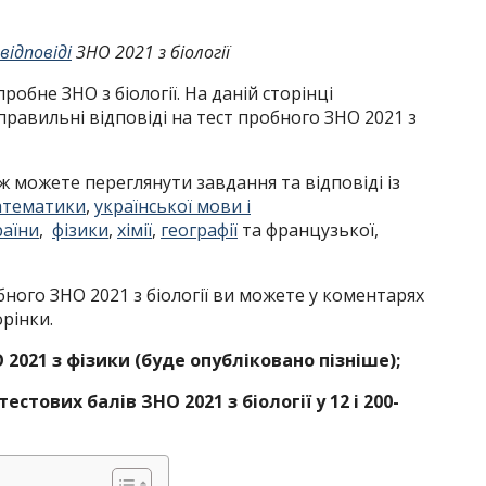
відповіді
ЗНО 2021 з біології
пробне ЗНО з біології. На даній сторінці
правильні відповіді на тест пробного ЗНО 2021 з
 можете переглянути завдання та відповіді із
атематики
,
української мови і
раїни
,
фізики
,
хімії
,
географії
та французької,
ного ЗНО 2021 з біології ви можете у коментарях
орінки.
2021 з фізики (буде опубліковано пізніше);
стових балів ЗНО 2021 з біології у 12 і 200-