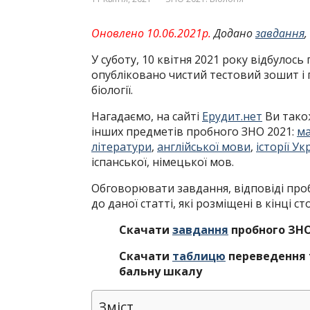
Оновлено 10.06.2021р.
Додано
завдання
,
У суботу, 10 квітня 2021 року відбулось 
опубліковано чистий тестовий зошит і 
біології.
Нагадаємо, на сайті
Ерудит.нет
Ви також
інших предметів пробного ЗНО 2021:
м
літератури
,
англійської мови
,
історії Ук
іспанської, німецької мов.
Обговорювати завдання, відповіді проб
до даної статті, які розміщені в кінці ст
Скачати
завдання
пробного ЗНО 
Скачати
таблицю
переведення те
бальну шкалу
Зміст