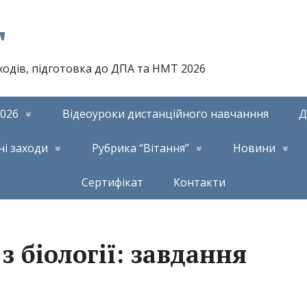
т
аходів, підготовка до ДПА та НМТ 2026
026
Відеоуроки дистанційного навчанння
Д
ні заходи
Рубрика “Вітання”
Новини
Сертифікат
Контакти
з біології: завдання