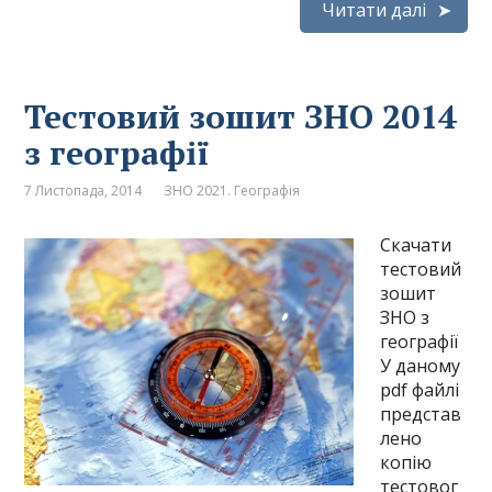
Читати далі
Тестовий зошит ЗНО 2014
з географії
7 Листопада, 2014
ЗНО 2021. Географія
Скачати
тестовий
зошит
ЗНО з
географії
У даному
pdf файлі
представ
лено
копію
тестовог