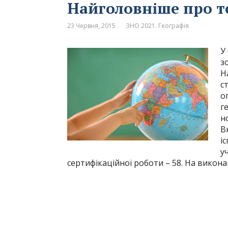
Найголовніше про те
23 Червня, 2015
ЗНО 2021. Географія
У
з
Н
с
о
г
н
В
і
у
сертифікаційної роботи – 58. На викон