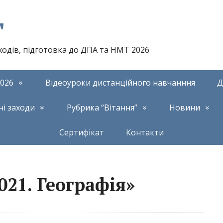
т
аходів, підготовка до ДПА та НМТ 2026
026
Відеоуроки дистанційного навчанння
Д
ні заходи
Рубрика “Вітання”
Новини
Сертифікат
Контакти
021. Географія»