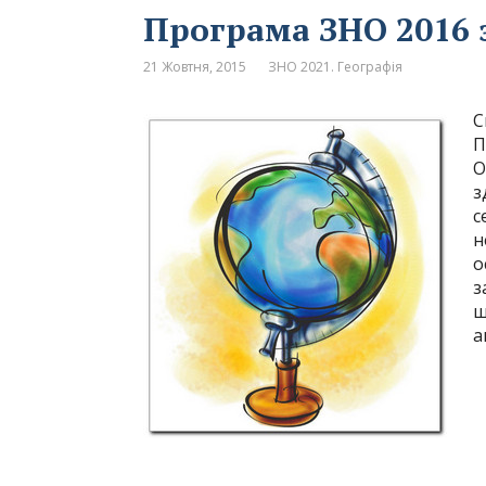
Програма ЗНО 2016 з
21 Жовтня, 2015
ЗНО 2021. Географія
С
П
О
з
с
н
о
з
ш
а