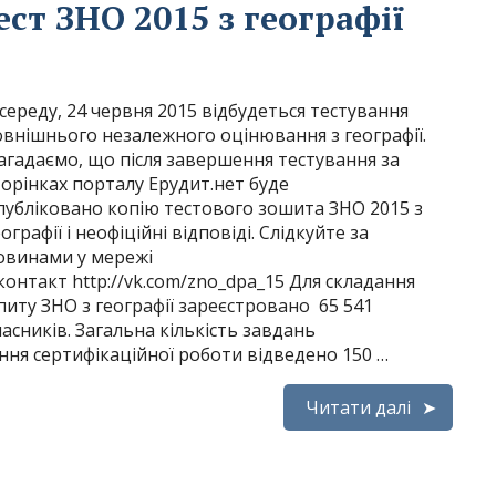
ст ЗНО 2015 з географії
 середу, 24 червня 2015 відбудеться тестування
овнішнього незалежного оцінювання з географії.
агадаємо, що після завершення тестування за
торінках порталу Ерудит.нет буде
публіковано копію тестового зошита ЗНО 2015 з
еографії і неофіційні відповіді. Слідкуйте за
овинами у мережі
контакт http://vk.com/zno_dpa_15 Для складання
спиту ЗНО з географії зареєстровано 65 541
часників. Загальна кількість завдань
ання сертифікаційної роботи відведено 150 …
Читати далі