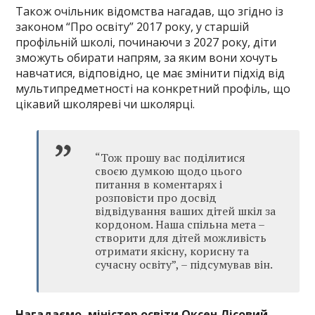
Також очільник відомства нагадав, що згідно із
законом “Про освіту” 2017 року, у старшій
профільній школі, починаючи з 2027 року, діти
зможуть обирати напрям, за яким вони хочуть
навчатися, відповідно, це має змінити підхід від
мультипредметності на конкретний профіль, що
цікавий школяреві чи школярці.
“Тож прошу вас поділитися
своєю думкою щодо цього
питання в коментарях і
розповісти про досвід
відвідування ваших дітей шкіл за
кордоном. Наша спільна мета –
створити для дітей можливість
отримати якісну, корисну та
сучасну освіту”, – підсумував він.
Нагадаємо, міністер освіти Оксен Лісовий