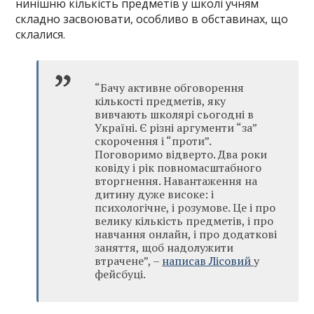
нинішню кількість предметів у школі учням
складно засвоювати, особливо в обставинах, що
склалися.
“Бачу активне обговорення
кількості предметів, яку
вивчають школярі сьогодні в
Україні. Є різні аргументи “за”
скорочення і “проти”.
Поговоримо відверто. Два роки
ковіду і рік повномасштабного
вторгнення. Навантаження на
дитину дуже високе: і
психологічне, і розумове. Це і про
велику кількість предметів, і про
навчання онлайн, і про додаткові
заняття, щоб надолужити
втрачене”, –
написав Лісовий
у
фейсбуці.