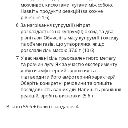
можливо), кислотами, лугами між собою.
Назвіть продукти реакцій (за кожне
рівняння 1 б)
За нагрівання купрум(ІІ) нітрат
розкладається на купрум(ІІ) оксид та два
різні гази. Обчисліть масу купрум(ІІ ) оксиду
та об’єми газів, що утворилися, якщо
розклали сіль масою 37,6 г. (10 б)
У вас наявні сіль трьохвалентного металу
та розчин лугу. Як за участю експерименту
добути амфотерний гідроксид та
підтвердити його амфотерний характер?
Оберіть конкретні речовини та опишіть
послідовність ваших дій. Напишіть рівняння
реакцій, зробіть висновки. (5 б )
Всього 55 б + бали із завдання 4.