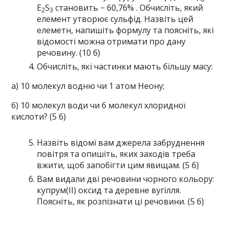
Е
S
становить − 60,76% . Обчисліть, який
2
3
елемент утворює сульфід. Назвіть цей
елеметн, напишіть формулу та поясніть, які
відомості можна отримати про дану
речовину. (10 б)
Обчисліть, які частинки мають більшу масу:
а) 10 молекул водню чи 1 атом Неону;
б) 10 молекул води чи 6 молекул хлоридної
кислоти? (5 б)
Назвіть відомі вам джерела забруднення
повітря та опишіть, яких заходів треба
вжити, щоб запобігти цим явищам. (5 б)
Вам видали дві речовини чорного кольору:
купрум(ІІ) оксид та деревне вугілля.
Поясніть, як розпізнати ці речовини. (5 б)