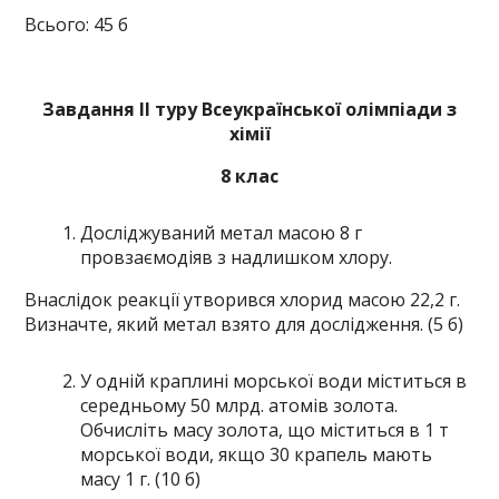
Всього: 45 б
Завдання ІІ туру Всеукраїнської олімпіади з
хімії
8 клас
Досліджуваний метал масою 8 г
провзаємодіяв з надлишком хлору.
Внаслідок реакції утворився хлорид масою 22,2 г.
Визначте, який метал взято для дослідження. (5 б)
У одній краплині морської води міститься в
середньому 50 млрд. атомів золота.
Обчисліть масу золота, що міститься в 1 т
морської води, якщо 30 крапель мають
масу 1 г. (10 б)