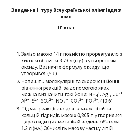
Завдання ІІ туру Всеукраїнської олімпіади з
хімії
10 клас
Залізо масою 14 г повністю прореагувало з
киснем об’ємом 3,73 л (н.у.) з утворенням
оксиду. Визначте формулу оксиду, що
утворився. (5 б)
Напишіть молекулярні та скорочені йонні
рівняння реакцій, за допомогою яких
+
+
2+
можна визначити такі йони: NH
, Ag
, Cu
,
4
3+
2−
2−
−
2−
3−
Al
, S
, SO
, NO
, CO
, PO
. (10 б)
4
3
3
4
Під час реакції з водою зразок літій та
кальцій гідридів масою 0,865 г, утворилися
гідроксиди цих металів й водень об’ємом
1,2 л (н.у.).Обчисліть масову частку літій