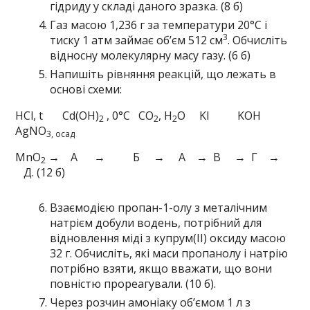
гідриду у складі даного зразка. (8 б)
Газ масою 1,236 г за температури 20°С і
3
тиску 1 атм займає об’єм 512 см
. Обчисліть
відносну молекулярну масу газу. (6 б)
Напишіть рівняння реакцій, що лежать в
основі схеми:
HCl, t Cd(OH)
, 0°C CO
, H
O KI KOH
2
2
2
AgNO
3, осад
MnO
→ A → Б → А → В → Г →
2
Д. (12 б)
Взаємодією пропан-1-олу з металічним
натрієм добули водень, потрібний для
відновлення міді з купрум(ІІ) оксиду масою
32 г. Обчисліть, які маси пропанолу і натрію
потрібно взяти, якщо вважати, що вони
повністю прореагували. (10 б).
Через розчин амоніаку об’ємом 1 л з