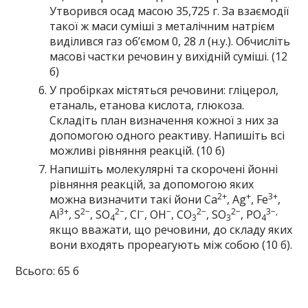
Утворився осад масою 35,725 г. За взаємодії
такої ж маси суміші з металічним натрієм
виділився газ об’ємом 0, 28 л (н.у.). Обчисліть
масові частки речовин у вихідній суміші. (12
б)
У пробірках містяться речовини: гліцерол,
етаналь, етанова кислота, глюкоза.
Складіть план визначення кожної з них за
допомогою одного реактиву. Напишіть всі
можливі рівняння реакцій. (10 б)
Напишіть молекулярні та скорочені йонні
рівняння реакцій, за допомогою яких
2+
+
3+
можна визначити такі йони Ca
, Ag
, Fe
,
3+
2−
2−
−
−
2−
2−
3−,
Al
, S
, SO
, Cl
, OH
, CO
, SO
, PO
4
3
3
4
якщо вважати, що речовини, до складу яких
вони входять прореагують між собою (10 б).
Всього: 65 б