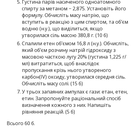
Густина парів насиченого одноатомного
спирту за метаном − 2,875. Установіть його
формулу. Обчисліть масу натрію, що
вступить в реакцію з цим спиртом, та об’єм
водню (н.у.), що виділиться, якщо
утворилася сіль масою 380,8 г. (10 б)
Спалили етен об’ємом 16,8 л (н.у.). Обчисліть,
який об’єм розчину натрій гідроксиду з
масовою часткою лугу 20% (густина 1,225 г/
мл) витратиться, щоб внаслідок
пропускання крізь нього утвореного
карбон(IV) оксиду, утворилася середня сіль.
Обчисліть масу солі. (15 б)
У трьох запаяних ампулах є гази: етан, етен,
етин. Запропонуйте раціональний спосіб
визначення кожного з них. Напишіть
рівняння реакцій. (5 б)
Всього 60 б.