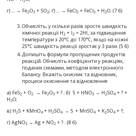
2
г) … → Fe
O
+ SO
; ґ) … → FeCl
+ FeCl
+ H
O. (7 б)
2
3
2
2
3
2
Обчисліть, у скільки разів зросте швидкість
хімічної реакції H
+ I
= 2HI, за підвищення
2
2
температури з 20°С до 170°С, якщо на кожні
25°С швидкість реакції зростає у 3 рази. (5 б)
Допишіть формули пропущених продуктів
реакцій. Обчисліть коефіцієнти у реакціях,
поданих схемами, методом електронного
балансу. Вкажіть окисник та відновник,
процеси окиснення та відновлення:
а) FeS
+ O
→ Fe­
O
+ ? ; б) S + HNO
→ H
SO
+ ? +
2
2
2
3
3
2
4
H
O;
2
в) H
S + KMnO
+ H
SO
→ S
+ MnSO
+ K
SO
+ ?;
2
4
2
4
4
2
4
г) AgNO
→ Ag + NO
+ ? . (8 б)
3
2