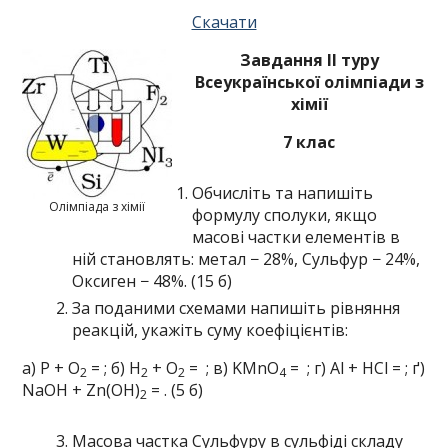
Скачати
Завдання ІІ туру
Всеукраїнської олімпіади з
хімії
7 клас
Обчисліть та напишіть
Олімпіада з хімії
формулу сполуки, якщо
масові частки елементів в
ній становлять: метал − 28%, Сульфур − 24%,
Оксиген − 48%. (15 б)
За поданими схемами напишіть рівняння
реакцій, укажіть суму коефіцієнтів:
а) Р + О
= ; б) Н
+ О
= ; в) KMnO
= ; г) Al + HCl = ; ґ)
2
2
2
4
NaOH + Zn(OH)
= . (5 б)
2
Масова частка Сульфуру в сульфіді складу