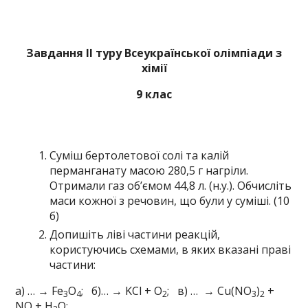
Завдання ІІ туру Всеукраїнської олімпіади з
хімії
9 клас
Суміш бертолетової солі та калій
перманганату масою 280,5 г нагріли.
Отримали газ об’ємом 44,8 л. (н.у.). Обчисліть
маси кожної з речовин, що були у суміші. (10
б)
Допишіть ліві частини реакцій,
користуючись схемами, в яких вказані праві
частини:
а) … → Fe
O
; б)… → KCl + O
; в) … → Cu(NO
)
+
3
4
2
3
2
NO + H
O;