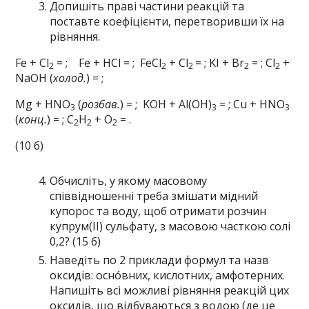
Допишіть праві частини реакцій та
поставте коефіцієнти, перетворивши їх на
рівняння.
Fe + Cl
= ; Fe + HCl = ; FeCl
+ Cl
= ; KI + Br
= ; Cl
+
2
2
2
2
2
NaOH (
холод.
) = ;
Mg + HNO
(
розбав.
) = ; KOH + Al(OH)
= ; Cu + HNO
3
3
3
(
конц.
) = ; C
H
+ O
= .
2
2
2
(10 б)
Обчисліть, у якому масовому
співвідношенні треба змішати мідний
купорос та воду, щоб отримати розчин
купрум(ІІ) сульфату, з масовою часткою солі
0,2? (15 б)
Наведіть по 2 приклади формул та назв
оксидів: оснóвних, кислотних, амфотерних.
Напишіть всі можливі рівняння реакцій цих
оксидів, що відбуваються з водою (де це