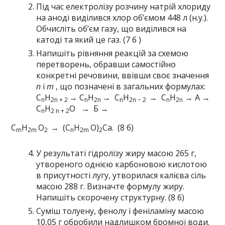
Під час електролізу розчину натрій хлориду
на аноді виділився хлор об’ємом 448 л (н.у.).
Обчисліть об’єм газу, що виділився на
катоді та який це газ. (7 б )
Напишіть рівняння реакцій за схемою
перетворень, обравши самостійно
конкретні речовини, ввівши своє значення
n
і
m
, що позначені в загальних формулах:
C
H
→ C
H
→ C
H
→ C
H
→ А →
n
2
n + 2
n
2
n
n
2
n − 2
n
2
n
C
H
O → Б →
n
2
n + 2
C
H
О
→ (C
H
O)
Са. (8 б)
m
2
m
2
n
2
m
2
У результаті гідролізу жиру масою 265 г,
утвореного однією карбоновою кислотою
в присутності лугу, утворилася калієва сіль
масою 288 г. Визначте формулу жиру.
Напишіть скорочену структурну. (8 б)
Суміш толуену, фенолу і феніламіну масою
10,05 г обробили надлишком бромної води.