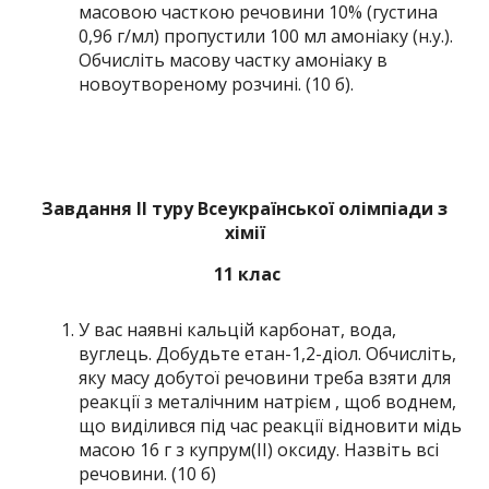
масовою часткою речовини 10% (густина
0,96 г/мл) пропустили 100 мл амоніаку (н.у.).
Обчисліть масову частку амоніаку в
новоутвореному розчині. (10 б).
Завдання ІІ туру Всеукраїнської олімпіади з
хімії
11 клас
У вас наявні кальцій карбонат, вода,
вуглець. Добудьте етан-1,2-діол. Обчисліть,
яку масу добутої речовини треба взяти для
реакції з металічним натрієм , щоб воднем,
що виділився під час реакції відновити мідь
масою 16 г з купрум(ІІ) оксиду. Назвіть всі
речовини. (10 б)