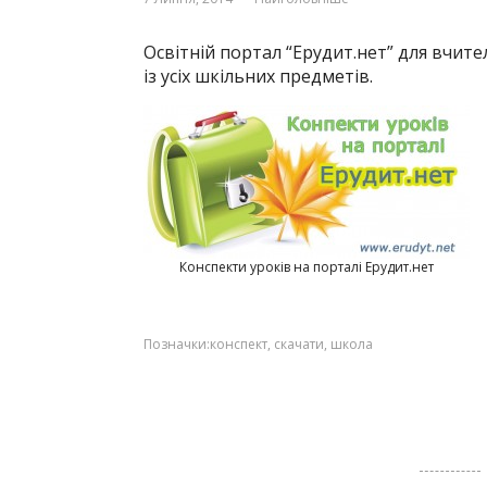
Освітній портал “Ерудит.нет” для вчите
із усіх шкільних предметів.
Конспекти уроків на порталі Ерудит.нет
Позначки:
конспект
,
скачати
,
школа