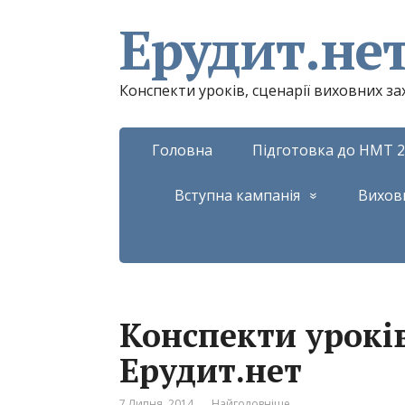
Ерудит.не
Конспекти уроків, сценарії виховних з
Головна
Підготовка до НМТ 2
Вступна кампанія
Вихов
Конспекти уроків
Ерудит.нет
7 Липня, 2014
Найголовніше