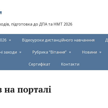
т
аходів, підготовка до ДПА та НМТ 2026
026
Відеоуроки дистанційного навчанння
Д
ні заходи
Рубрика “Вітання”
Новини
Сертифікат
Контакти
 на порталі