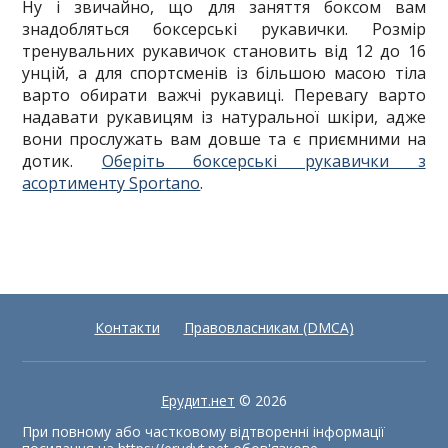
Ну і звичайно, що для заняття боксом вам
знадобляться боксерські рукавички. Розмір
тренувальних рукавичок становить від 12 до 16
унцій, а для спортсменів із більшою масою тіла
варто обирати важчі рукавиці. Перевагу варто
надавати рукавицям із натуральної шкіри, адже
вони прослужать вам довше та є приємними на
дотик.
Оберіть боксерські рукавички з
асортименту Sportano
.
Контакти
Правовласникам (DMCA)
Ерудит.нет
© 2026
При повному або частковому відтворенні інформації