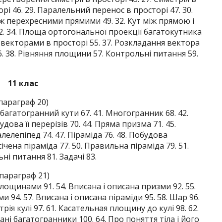
торі 46. 29. Паралельний перенос в просторі 47. 30.
іж перехресними прямими 49. 32. Кут між прямою і
. 34. Площа ортогональної проекції багатокутника
над векторами в просторі 55. 37. Розкладання вектора
 38. Рівняння площини 57. Контрольні питання 59.
11 клас
параграф 20)
 багатогранний кути 67. 41. Многогранник 68. 42.
ова її перерізів 70. 44. Пряма призма 71. 45.
елепіпед 74. 47. Піраміда 76. 48. Побудова
Усічена піраміда 77. 50. Правильна піраміда 79. 51.
і питання 81. Задачі 83.
параграф 21)
лощинами 91. 54. Вписана і описана призми 92. 55.
 94. 57. Вписана і описана піраміди 95. 58. Шар 96.
ія кулі 97. 61. Касательная площину до кулі 98. 62.
ані багатогранники 100. 64. Про поняття тіла і його