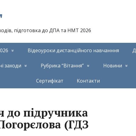
т
аходів, підготовка до ДПА та НМТ 2026
026
Відеоуроки дистанційного навчанння
Д
ні заходи
Рубрика “Вітання”
Новини
Сертифікат
Контакти
ч до підручника
 Погорєлова (ГДЗ