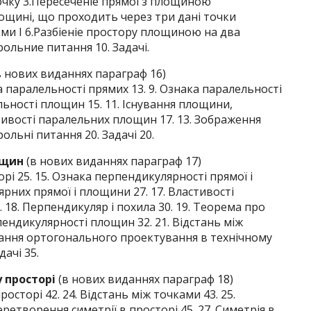
точку 3.Пересеченіе прямої з площиною
ощині, що проходить через три дані точки
оми I 6.Разбіеніе простору площиною на два
ольние питання 10. Задачі.
в нових виданнях параграф 16)
ка паралельності прямих 13. 9. Ознака паралельності
льності площин 15. 11. Існування площини,
стивості паралельних площин 17. 13. Зображення
ольні питання 20. Задачі 20.
ощин
(в нових виданнях параграф 17)
рі 25. 15. Ознака перпендикулярності прямої і
рних прямої і площини 27. 17. Властивості
18. Перпендикуляр і похила 30. 19. Теорема про
пендикулярності площин 32. 21. Відстань між
вання ортогонального проектування в технічному
дачі 35.
у просторі
(в нових виданнях параграф 18)
сторі 42. 24. Відстань між точками 43. 25.
ретворення симетрії в просторі 45. 27. Симетрія в