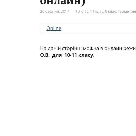
онлайн)
20 Серпня, 2014
10 клас
,
11 клас
,
9 клас
,
Геометрія
Online
На даній сторінці можна в онлайн реж
О.В. для 10-11 класу
.