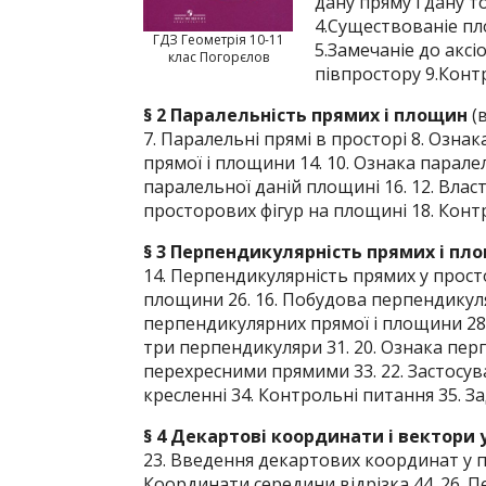
дану пряму і дану 
4.Существованіе пл
ГДЗ Геометрія 10-11
5.Замечаніе до аксі
клас Погорєлов
півпростору 9.Контр
§ 2 Паралельність прямих і площин
(
7. Паралельні прямі в просторі 8. Озна
прямої і площини 14. 10. Ознака парале
паралельної даній площині 16. 12. Вла
просторових фігур на площині 18. Контр
§ 3 Перпендикулярність прямих і пл
14. Перпендикулярність прямих у просто
площини 26. 16. Побудова перпендикуля
перпендикулярних прямої і площини 28. 
три перпендикуляри 31. 20. Ознака пер
перехресними прямими 33. 22. Застосу
кресленні 34. Контрольні питання 35. За
§ 4 Декартові координати і вектори 
23. Введення декартових координат у про
Координати середини відрізка 44. 26. Пе