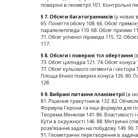
поверхні в геометрії 101. Контрольні пи
§ 7. Обсяги багатогранників
(у нових 
65. Поняття обсягу 108. 66. Обсяг прямо
паралелепіпеда 110. 68. Обсяг призми 111
71. Обсяг усіченої піраміди 115. 72. Обс
117.
§ 8. Обсяги і поверхні тіл обертання
(
73. Обсяг циліндра 121. 74. Обсяг конуса 1
77. Обсяг кульового сегмента і сектора 1
Площа бічної поверхні конуса 126. 80. 
128.
§ 9. Вибрані питання планіметрії
(в но
81. Рішення трикутників 132. 82. Обчисл
Формула Герона та інші формули для пло
Теорема Менелая 141. 86. Властивості і
Кути в окружності 146. 88. Метричні сп
розв’язання задач на побудову 149. 90. 
91. Геометричні перетворення в задачах 