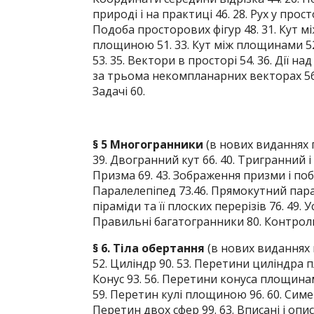
природі і на практиці 46. 28. Рух у прос
Подоба просторових фігур 48. 31. Кут м
площиною 51. 33. Кут між площинами 52
53. 35. Вектори в просторі 54. 36. Дії 
за трьома некомпланарних векторах 56.
Задачі 60.
§ 5 Многогранники
(в нових виданнях 
39. Двогранний кут 66. 40. Тригранний і
Призма 69. 43. Зображення призми і побуд
Паралелепіпед 73.46. Прямокутний парал
піраміди та її плоских перерізів 76. 49. 
Правильні багатогранники 80. Контрольн
§ 6. Тіла обертання
(в нових виданнях 
52. Циліндр 90. 53. Перетини циліндра п
Конус 93. 56. Перетини конуса площинами
59. Перетин кулі площиною 96. 60. Симетр
Перетин двох сфер 99. 63. Вписані і опис