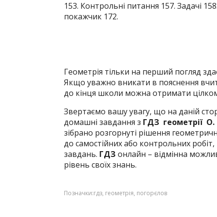
153. Контрольні питання 157. Задачі 158
покажчик 172.
Геометрія тільки на перший погляд зд
Якщо уважно вникати в пояснення вчит
до кінця школи можна отримати цілком
Звертаємо вашу увагу, що на даній сто
домашні завдання з
ГДЗ геометрії О. 
зібрано розгорнуті рішення геометричн
до самостійних або контрольних робіт
завдань.
ГДЗ
онлайн – відмінна можлив
рівень своїх знань.
Позначки:
гдз
,
геометрія
,
погорєлов