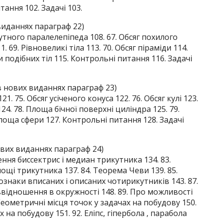
тання 102. Задачі 103.
виданнях параграф 22)
кутного паралелепіпеда 108. 67. Обсяг похилого
. 69. Рівновеликі тіла 113. 70. Обсяг піраміди 114.
яги подібних тіл 115. Контрольні питання 116. Задачі
в нових виданнях параграф 23)
21. 75. Обсяг усіченого конуса 122. 76. Обсяг кулі 123.
24. 78. Площа бічної поверхні циліндра 125. 79.
Площа сфери 127. Контрольні питання 128. Задачі
вих виданнях параграф 24)
ення биссектрис і медиан трикутника 134. 83.
щі трикутника 137. 84. Теорема Чеви 139. 85.
 ознаки вписаних і описаних чотирикутників 143. 87.
іввідношення в окружності 148. 89. Про можливості
Геометричні місця точок у задачах на побудову 150.
на побудову 151. 92. Еліпс, гіпербола , парабола