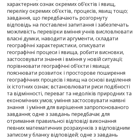
характерних ознак окремих об’єктів і явищ,
переліку окремих об’єктів, процесів, явищ тощо;
завдання, що передбачають розгорнуту
відповідь на поставлені запитання і забезпечать
можливість перевірки вміння учнів висловлювати
власні думки, наводити аргументи, складати
географічні характеристики, описувати
географічні процеси і явища, робити висновки,
застосовувати знання і вміння у новій ситуації;
порівнювати географічні об’єкти і явища;
пояснювати розвиток і просторове поширення
географічних процесів і явищ на основі виділення
їх істотних ознак; встановлювати риси подібності
та відмінності, переваг та недоліків природних та
економічних умов; уміння застосовувати наявні
знання і уміння для вирішення запропонованого
завдання; одне з завдань передбачає для
отримання правильної відповіді виконання
певних математичних розрахунків з відповідним
записом у бланку відповідей; одне з завдань