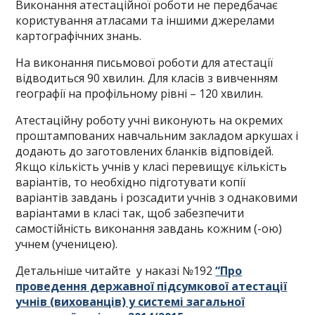
Виконання атестаційної роботи не передбачає
користування атласами та іншими джерелами
картографічних знань.
На виконання письмової роботи для атестації
відводиться 90 хвилин. Для класів з вивченням
географії на профільному рівні – 120 хвилин.
Атестаційну роботу учні виконують на окремих
проштампованих навчальним закладом аркушах і
додають до заготовлених бланків відповідей.
Якщо кількість учнів у класі перевищує кількість
варіантів, то необхідно підготувати копії
варіантів завдань і розсадити учнів з однаковими
варіантами в класі так, щоб забезпечити
самостійність виконання завдань кожним (-ою)
учнем (ученицею).
Детальніше читайте у наказі №192
“Про
проведення державної підсумкової атестації
учнів (вихованців) у системі загальної