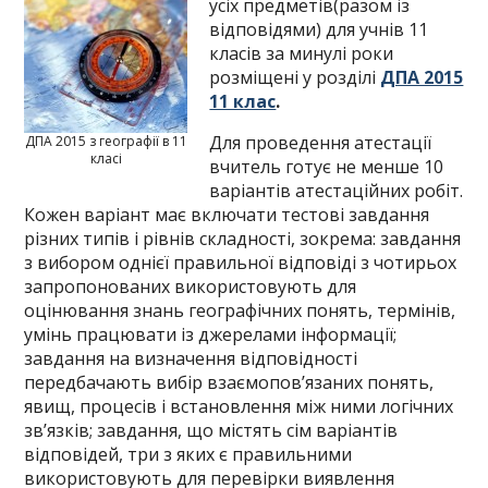
усіх предметів(разом із
відповідями) для учнів 11
класів за минулі роки
розміщені у розділі
ДПА 2015
11 клас
.
Для проведення атестації
ДПА 2015 з географії в 11
класі
вчитель готує не менше 10
варіантів атестаційних робіт.
Кожен варіант має включати тестові завдання
різних типів і рівнів складності, зокрема: завдання
з вибором однієї правильної відповіді з чотирьох
запропонованих використовують для
оцінювання знань географічних понять, термінів,
умінь працювати із джерелами інформації;
завдання на визначення відповідності
передбачають вибір взаємопов’язаних понять,
явищ, процесів і встановлення між ними логічних
зв’язків; завдання, що містять сім варіантів
відповідей, три з яких є правильними
використовують для перевірки виявлення