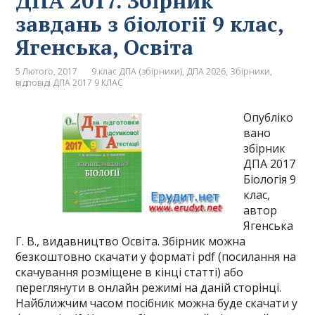
ДПА 2017. Збірник
завдань з біології 9 клас,
Ягенська, Освіта
5 Лютого, 2017
9 клас ДПА (збірники)
,
ДПА 2026
,
Збірники,
відповіді ДПА 2017 9 КЛАС
Опубліко
вано
збірник
ДПА 2017
Біологія 9
клас,
автор
Ягенська
Г. В., видавництво Освіта. Збірник можна
безкоштовно скачати у форматі pdf (посилання на
скачування розміщене в кінці статті) або
переглянути в онлайн режимі на даній сторінці.
Найближчим часом посібник можна буде скачати у