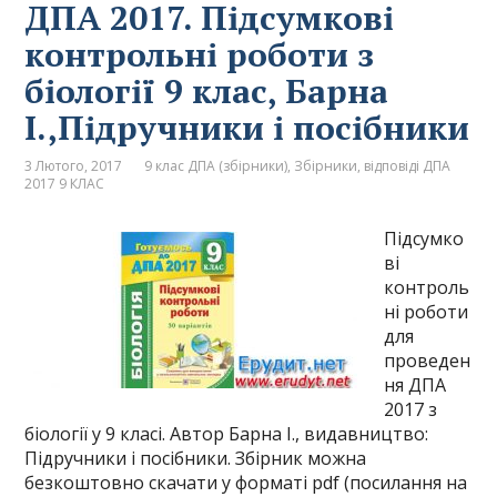
ДПА 2017. Підсумкові
контрольні роботи з
біології 9 клас, Барна
І.,Підручники і посібники
3 Лютого, 2017
9 клас ДПА (збірники)
,
Збірники, відповіді ДПА
2017 9 КЛАС
Підсумко
ві
контроль
ні роботи
для
проведен
ня ДПА
2017 з
біології у 9 класі. Автор Барна І., видавництво:
Підручники і посібники. Збірник можна
безкоштовно скачати у форматі pdf (посилання на