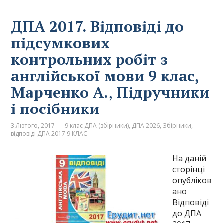
ДПА 2017. Відповіді до
підсумкових
контрольних робіт з
англійської мови 9 клас,
Марченко А., Підручники
і посібники
3 Лютого, 2017
9 клас ДПА (збірники)
,
ДПА 2026
,
Збірники,
відповіді ДПА 2017 9 КЛАС
На даній
сторінці
опубліков
ано
Відповіді
до ДПА