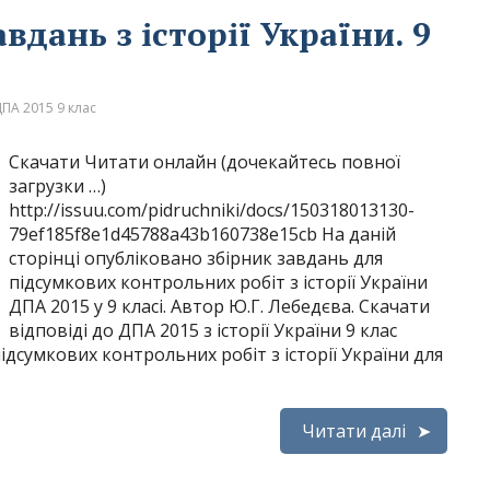
вдань з історії України. 9
ПА 2015 9 клас
Скачати Читати онлайн (дочекайтесь повної
загрузки …)
http://issuu.com/pidruchniki/docs/150318013130-
79ef185f8e1d45788a43b160738e15cb На даній
сторінці опубліковано збірник завдань для
підсумкових контрольних робіт з історії України
ДПА 2015 у 9 класі. Автор Ю.Г. Лебедєва. Скачати
відповіді до ДПА 2015 з історії України 9 клас
ідсумкових контрольних робіт з історії України для
Читати далі