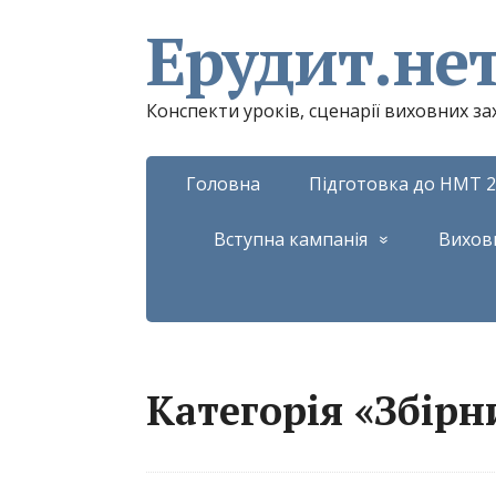
Ерудит.не
Конспекти уроків, сценарії виховних з
Головна
Підготовка до НМТ 2
Вступна кампанія
Вихов
Категорія «Збірн