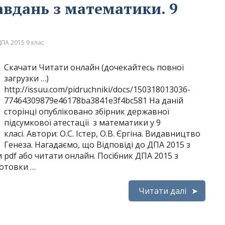
авдань з математики. 9
ПА 2015 9 клас
Скачати Читати онлайн (дочекайтесь повної
загрузки …)
http://issuu.com/pidruchniki/docs/150318013036-
77464309879e46178ba3841e3f4bc581 На даній
сторінці опубліковано збірник державної
підсумкової атестації з математики у 9
класі. Автори: О.С. Істер, О.В. Єргіна. Видавництво
Генеза. Нагадаємо, що Відповіді до ДПА 2015 з
 pdf або читати онлайн. Посібник ДПА 2015 з
готовки …
Читати далі