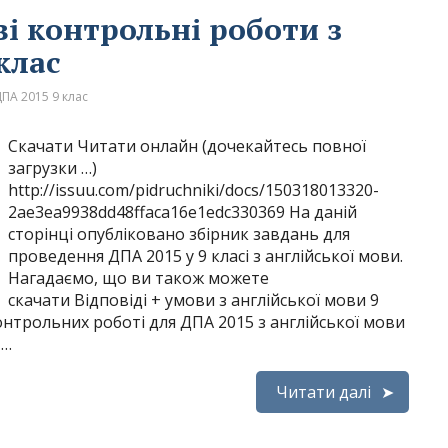
і контрольні роботи з
клас
ПА 2015 9 клас
Скачати Читати онлайн (дочекайтесь повної
загрузки …)
http://issuu.com/pidruchniki/docs/150318013320-
2ae3ea9938dd48ffaca16e1edc330369 На даній
сторінці опубліковано збірник завдань для
проведення ДПА 2015 у 9 класі з англійської мови.
Нагадаємо, що ви також можете
скачати Відповіді + умови з англійської мови 9
контрольних роботі для ДПА 2015 з англійської мови
 …
Читати далі