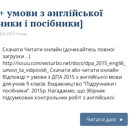
+ умови з англійської
ники і посібники]
ПА 2015 9 клас
Скачати Читати онлайн (дочекайтесь повної
загрузки …)
http://issuu.com/wsturbo.net/docs/dpa_2015_engli6_
umovi_ta_vidpovidi_ Скачати або читати онлайн
Відповіді + умови з ДПА 2015 з англійської мови
для учнів 9 класів. Видавництво “Підручники і
посібники”. 2015р. Нагадаємо, що Збірник
підсумкових контрольних робіт з англійської
Читати далі