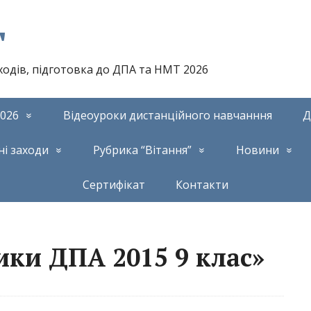
т
аходів, підготовка до ДПА та НМТ 2026
026
Відеоуроки дистанційного навчанння
Д
ні заходи
Рубрика “Вітання”
Новини
Сертифікат
Контакти
ики ДПА 2015 9 клас»