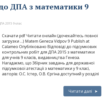
 до ДПА з математики 9
ПА 2015 9 клас
Скачати pdf Читати онлайн (дочекайтесь повної
загрузки …) Matem Geneza Vidpov 9 Publish at
Calameo Опубліковано Відповіді до підсумкових
контрольних робіт для ДПА 2015 з математики
для учнів 9 класів, видавництва Генеза.
Нагадаємо, що Збірник завдань для державної
підсумкової атестації з математики у 9 класі,
авторів: О.С. Істер, О.В. Єргіна доступний у розділі
Читати далі