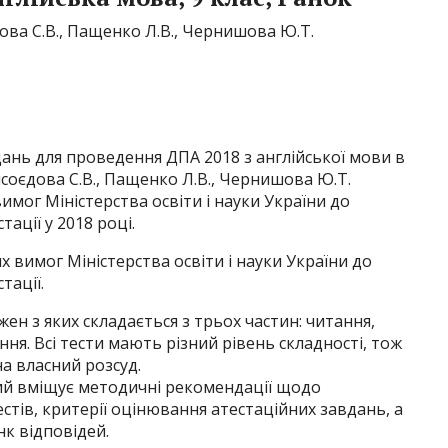
дова С.В., Пащенко Л.В., Чернишова Ю.Т.
ань для проведення ДПА 2018 з англійської мови в
 Мясоєдова С.В., Пащенко Л.В., Чернишова Ю.Т.
имог Міністерства освіти і науки України до
ації у 2018 році.
 вимог Міністерства освіти і науки України до
тації.
жен з яких складається з трьох частин: читання,
я. Всі тести мають різний рівень складності, тож
а власний розсуд.
ий вміщує методичні рекомендації щодо
стів, критерії оцінювання атестаційних завдань, а
нк відповідей.