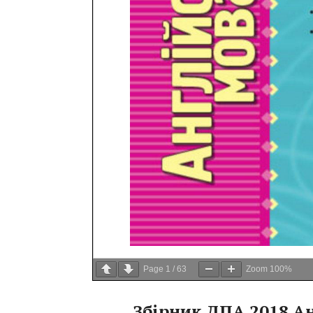
Page
1
/
63
Zoom
100%
Збірник ДПА 2018 Ан