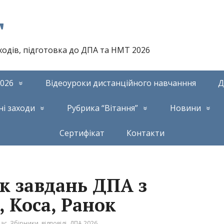
т
аходів, підготовка до ДПА та НМТ 2026
026
Відеоуроки дистанційного навчанння
Д
ні заходи
Рубрика “Вітання”
Новини
Сертифікат
Контакти
к завдань ДПА з
, Коса, Ранок
ас. Збірники, відповіді
,
ДПА 2026