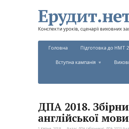
Ерудит.не
Конспекти уроків, сценарії виховних з
Головна
Підготовка до НМТ 2
Вступна кампанія
Вихов
ДПА 2018. Збірни
англійської мови
1 Квітня, 2018
9 клас ДПА (збірники)
,
ДПА 2023 9 кл