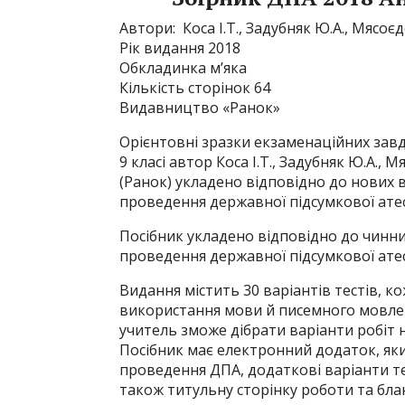
Автори: Коса І.Т., Задубняк Ю.А., Мясоє
Рік видання 2018
Обкладинка м’яка
Кількість сторінок 64
Видавництво «Ранок»
Орієнтовні зразки екзаменаційних завд
9 класі автор Коса І.Т., Задубняк Ю.А.,
(Ранок) укладено відповідно до нових в
проведення державної підсумкової атест
Посібник укладено відповідно до чинних
проведення державної підсумкової атес
Видання містить 30 варіантів тестів, ко
використання мови й писемного мовленн
учитель зможе дібрати варіанти робіт н
Посібник має електронний додаток, як
проведення ДПА, додаткові варіанти те
також титульну сторінку роботи та бла