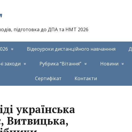
т
аходів, підготовка до ДПА та НМТ 2026
026
Відеоуроки дистанційного навчанння
Д
ні заходи
Рубрика “Вітання”
Новини
Сертифікат
Контакти
іді українська
с, Витвицька,