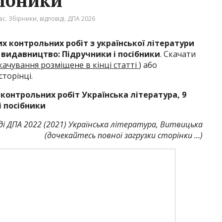
сібники
с. Збірники, відповіді
,
ДПА 2026
их контрольних робіт з української літератури
, видавництво: Підручники і посібники
. Скачати
качування розміщене в кінці статті
) або
торінці.
контрольних робіт Українська література, 9
і посібники
ді ДПА 2022 (2021) Українська література, Витвицька
(дочекайтесь повної загрузки сторінки …)