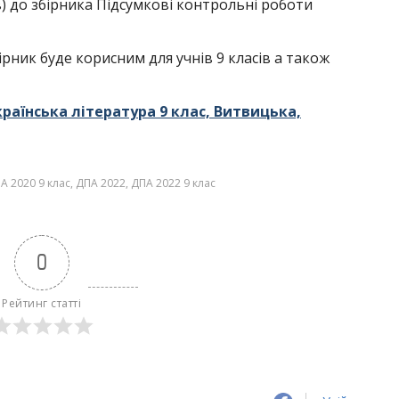
ів) до збірника Підсумкові контрольні роботи
бірник буде корисним для учнів 9 класів а також
країнська література 9 клас, Витвицька,
А 2020 9 клас
,
ДПА 2022
,
ДПА 2022 9 клас
0
Рейтинг статті