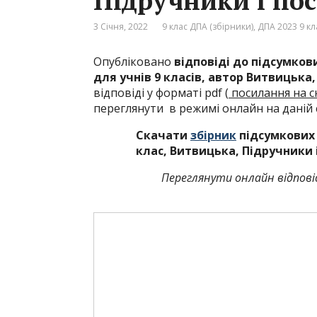
Підручники і по
3 Січня, 2022
9 клас ДПА (збірники)
,
ДПА 2023 9 кла
Опубліковано
відповіді до підсумков
для учнів 9 класів, автор Витвицька
відповіді у форматі pdf (
посилання на с
переглянути в режимі онлайн на даній с
Скачати
збірник
підсумкових 
клас, Витвицька, Підручники 
Переглянути онлайн відпові