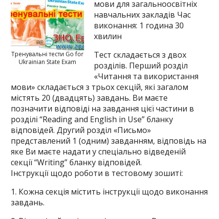
мови для загальноосвітніх
навчальних закладів Час
виконання: 1 година 30
хвилин
Тест складається з двох
Тренувальні тести Go for
Ukrainian State Exam
розділів. Перший розділ
«Читання та використання
мови» складається з трьох секцій, які загалом
містять 20 (двадцять) завдань. Ви маєте
позначити відповіді на завдання цієї частини в
розділі “Reading and English in Use” бланку
відповідей. Другий розділ «Письмо»
представлений 1 (одним) завданням, відповідь на
яке Ви маєте надати у спеціально відведеній
секції “Writing” бланку відповідей.
Інструкції щодо роботи в тестовому зошиті:
1. Кожна секція містить інструкції щодо виконання
завдань.