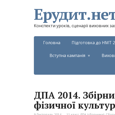
Ерудит.не
Конспекти уроків, сценарії виховних з
Головна
Підготовка до НМТ 2
Вступна кампанія
Вихов
ДПА 2014. Збірни
фізичної культур
9 Листопада, 2014
11 класс ДПА (сборники)
,
Сборн