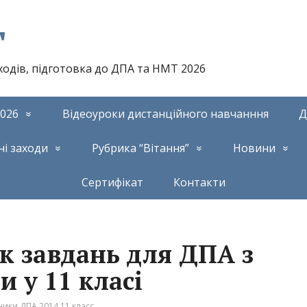
т
аходів, підготовка до ДПА та НМТ 2026
026
Відеоуроки дистанційного навчанння
Д
ні заходи
Рубрика “Вітання”
Новини
Сертифікат
Контакти
к завдань для ДПА з
и у 11 класі
ики ДПА 2014 11 класс