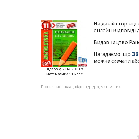
На даній сторінці
онлайн Відповіді 
Видавництво Ран
Нагадаємо, що
Зб
можна скачати аб
Відповіді ДПА 2013 з
математики 11 клас
Позначки:
11 клас
,
відповіді
,
дпа
,
математика