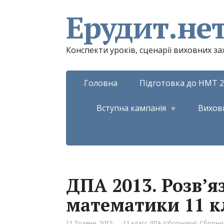
Ерудит.не
Конспекти уроків, сценарії виховних з
Головна
Підготовка до НМТ 2
Вступна кампанія
Вихов
ДПА 2013. Розв’я
математики 11 к
11 Травня, 2015
11 класс ДПА (сборники)
,
Сборник