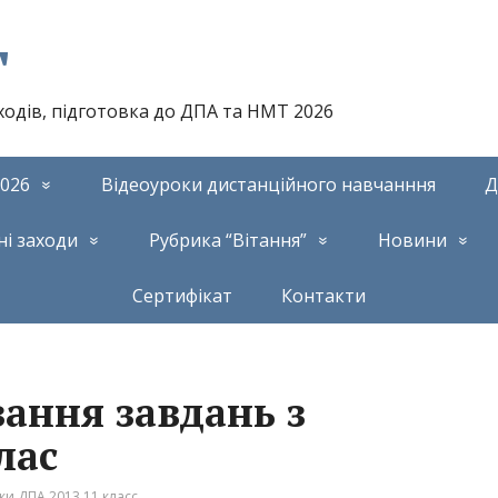
т
аходів, підготовка до ДПА та НМТ 2026
026
Відеоуроки дистанційного навчанння
Д
ні заходи
Рубрика “Вітання”
Новини
Сертифікат
Контакти
зання завдань з
лас
и ДПА 2013 11 класс