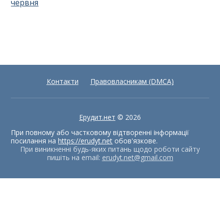
червня
Контакти
Правовласникам (DMCA)
Ерудит.нет
© 2026
При повному або частковому відтворенні інформації
посилання на
https://erudyt.net
обов'язкове.
При виникненні будь-яких питань щодо роботи сайту
пишіть на email:
erudyt.net@gmail.com