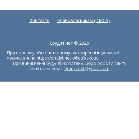
Контакти
Правовласникам (DMCA)
Ерудит.нет
© 2026
При повному або частковому відтворенні інформації
посилання на
https://erudyt.net
обов'язкове.
При виникненні будь-яких питань щодо роботи сайту
пишіть на email:
erudyt.net@gmail.com