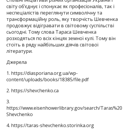
Спільні ініціативи різних організацій України і
світу об’єднує і спонукає як професіоналів, так і
неспеціалістів переглянути символічну та
трансформаційну роль, яку творчість Шевченка
продовжує відігравати в світовому суспільстві
сьогодні. Тому слова Тараса Шевченка
розходяться по всіх кінцях земної кулі. Тому він
стоїть в ряду найбільших діячів світової
літератури.
Джерела
1. https://diasporiana.org.ua/wp-
content/uploads/books/18385/file.pdf
2. https://shevchenko.ca
3.
https://www.eisenhowerlibrary.gov/search/Taras%20
Shevchenko
4. https://taras-shevchenko.storinka.org