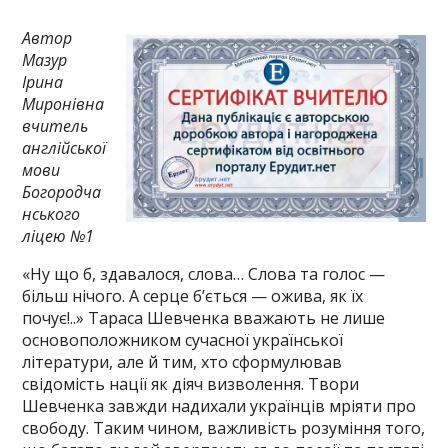
Автор
Мазур
Ірина
Миронівна
вчитель
англійської
мови
Богородча
нського
ліцею №1
«Ну що б, здавалося, слова… Слова та голос —
більш нічого. А серце б’ється — ожива, як їх
почує!..» Тараса Шевченка вважають не лише
основоположником сучасної української
літератури, але й тим, хто сформулював
свідомість нації як діяч визволення. Твори
Шевченка завжди надихали українців мріяти про
свободу. Таким чином, важливість розуміння того,