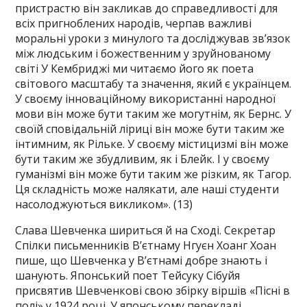
пристрастю він закликав до справедливості для
всіх пригноблених народів, черпав важливі
моральні уроки з минулого та досліджував зв’язок
між людським і божественним у зруйнованому
світі У Кембриджі ми читаємо його як поета
світового масштабу та значення, який є українцем.
У своєму інноваційному використанні народної
мови він може бути таким же могутнім, як Бернс. У
своїй сповідальній ліриці він може бути таким же
інтимним, як Рільке. У своєму містицизмі він може
бути таким же збудливим, як і Блейк. І у своєму
гуманізмі він може бути таким же різким, як Тагор.
Ця складність може налякати, але наші студенти
насолоджуються викликом». (13)
Слава Шевченка шириться й на Сході. Секретар
Спілки письменників В’єтнаму Нгуєн Хоанг Хоан
пише, що Шевченка у В’єтнамі добре знають і
шанують. Японський поет Тейсуку Сібуйя
присвятив Шевченкові свою збірку віршів «Пісні в
полі» у 1924 році. У японському перекладі