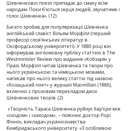
Шевченкової поезії припадає до смаку всім
народам. Поки б’ються серця людей, звучатиме і
голос Шевченка». (12)
Багато зробив для популяризації Шевченка
англійський славіст Вільям Морфілл (перший
професор слов’янських літератур в
Оксфордському університеті). У 1880 році він
інформував англомовну публіку статтею в The
Westminister Review про видання «Кобзаря» у
Празі. Морфілл читав Шевченка та твори про
нього українською та німецькою мовами,
написав про нього велику статтю під назвою
«Козацький поет» у журналі Macmillian (1886),
включно з прозовим перекладом двох
Шевченкових творів. (2)
«Творчість Тараса Шевченка руйнує бар’єри між
«сходом» і «заходом», – пояснює доктор Рорі
Фіннін, викладач українознавства
Кембриджського університету. «З особливою