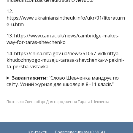
museum.com.ua/default/static/view/53/
12.
https://www.ukrainiansintheuk.info/ukr/01/literaturn
e-u.htm
13. https://www.cam.ac.uk/news/cambridge-makes-
way-for-taras-shevchenko
14. https://china.mfa.gov.ua/news/51067-vidkrittya-
khudozhnyogo-muzeju-tarasa-shevchenka-v-pekini-
ta-persha-vistavka
Завантажити:
“Слово Шевченка мандрує по
світу. Усний журнал для школярів 8–11 класів”
Позначки:
Сценарії до Дня народження Тараса Шевченка
Контакти
Правовласникам (DMCA)