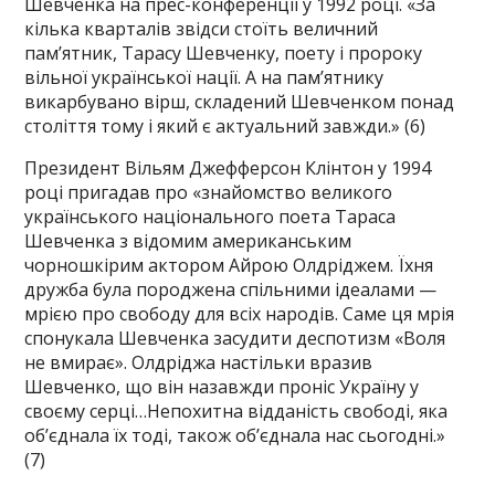
Шевченка на прес-конференції у 1992 році. «За
кілька кварталів звідси стоїть величний
пам’ятник, Тарасу Шевченку, поету і пророку
вільної української нації. А на пам’ятнику
викарбувано вірш, складений Шевченком понад
століття тому і який є актуальний завжди.» (6)
Президент Вільям Джефферсон Клінтон у 1994
році пригадав про «знайомство великого
українського національного поета Тараса
Шевченка з відомим американським
чорношкірим актором Айрою Олдріджем. Їхня
дружба була породжена спільними ідеалами —
мрією про свободу для всіх народів. Саме ця мрія
спонукала Шевченка засудити деспотизм «Воля
не вмирає». Олдріджа настільки вразив
Шевченко, що він назавжди проніс Україну у
своєму серці…Непохитна відданість свободі, яка
об’єднала їх тоді, також об’єднала нас сьогодні.»
(7)