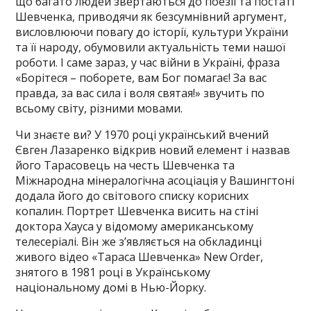
що багато людей звертаються до поезії та постаті
Шевченка, приводячи як безсумнівний аргумент,
висловлюючи повагу до історії, культури України
та її народу, обумовили актуальність теми нашої
роботи. І саме зараз, у час війни в Україні, фраза
«Борітеся – поборете, вам Бог помагає! За вас
правда, за вас сила і воля святая!» звучить по
всьому світу, різними мовами.
Чи знаєте ви? У 1970 році український вчений
Євген Лазаренко відкрив новий елемент і назвав
його Тарасовець на честь Шевченка та
Міжнародна мінералогічна асоціація у Вашингтоні
додала його до світового списку корисних
копалин. Портрет Шевченка висить на стіні
доктора Хауса у відомому американському
телесеріалі. Він же з’являється на обкладинці
живого відео «Тараса Шевченка» New Order,
знятого в 1981 році в Українському
національному домі в Нью-Йорку.