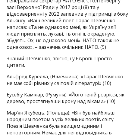
Генеральний секретар НАТО Єнс Столтенберг у
залі Верховної Ради у 2017 році (8) та у
відеозверненні у 2022 запевнив у підтримці з боку
Альянсу. «Ваш великий поет Тарас Шевченко
написав: «Та не однаково мені, як Україну злії
люди присплять, лукаві, і в огні її, окраденую,
збудять. Ох, не однаково мені». НАТО також не
однаково», – зазначив очільник НАТО. (9)
Знаний Шевченко, звісно, і у Європі. Просто
цитати.
Альфред Курелла, (Німеччина): «Тарас Шевченко
не має собі рівних у світовій літературі» (10)
Еусебіу Камілар, (Румунія): «Його геній розрісся, як
дерево, простягнувши крону над віками» (10)
Мар’ян Якубець, (Польща): «Він був найбільш
народним поетом з усіх великих поетів світу.
Поезія Шевченка була явищем єдиним і
неповторним. Немає для неї відповідника в