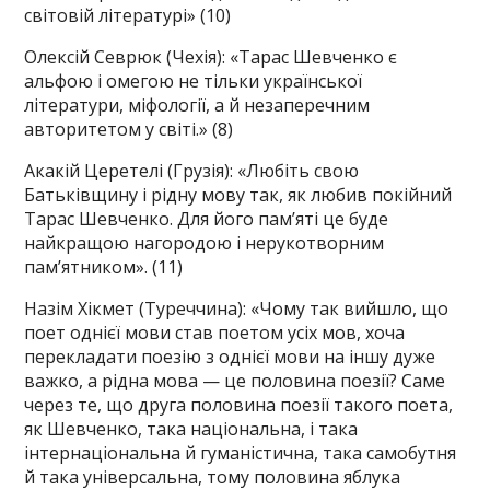
світовій літературі» (10)
Олексій Севрюк (Чехія): «Тарас Шевченко є
альфою і омегою не тільки української
літератури, міфології, а й незаперечним
авторитетом у світі.» (8)
Акакій Церетелі (Грузія): «Любіть свою
Батьківщину і рідну мову так, як любив покійний
Тарас Шевченко. Для його пам’яті це буде
найкращою нагородою і нерукотворним
пам’ятником». (11)
Назім Хікмет (Туреччина): «Чому так вийшло, що
поет однієї мови став поетом усіх мов, хоча
перекладати поезію з однієї мови на іншу дуже
важко, а рідна мова — це половина поезії? Саме
через те, що друга половина поезії такого поета,
як Шевченко, така національна, і така
інтернаціональна й гуманістична, така самобутня
й така універсальна, тому половина яблука