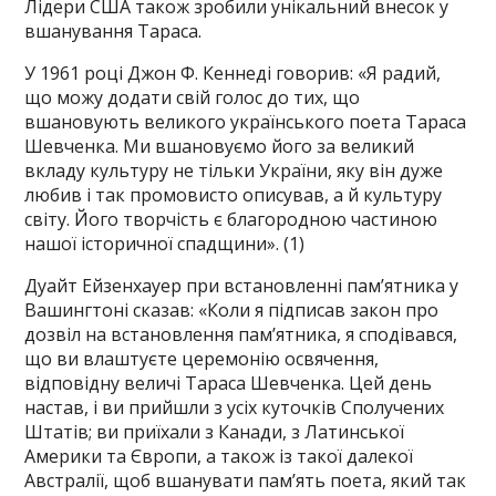
Лідери США також зробили унікальний внесок у
вшанування Тараса.
У 1961 році Джон Ф. Кеннеді говорив:
«Я радий,
що можу додати свій голос до тих, що
вшановують великого українського поета Тараса
Шевченка. Ми вшановуємо його за великий
вкладу культуру не тільки України, яку він дуже
любив і так промовисто описував, а й культуру
світу. Його творчість є благородною частиною
нашої історичної спадщини». (1)
Дуайт Ейзенхауер при встановленні пам’ятника у
Вашингтоні сказав: «Коли я підписав закон про
дозвіл на встановлення пам’ятника, я сподівався,
що ви влаштуєте церемонію освячення,
відповідну величі Тараса Шевченка. Цей день
настав, і ви прийшли з усіх куточків Сполучених
Штатів; ви приїхали з Канади, з Латинської
Америки та Європи, а також із такої далекої
Австралії, щоб вшанувати пам’ять поета, який так