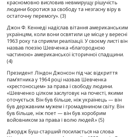
красномовно висловив невмирущу рішучість
людини боротися за свободу та незгасну віру в
остаточну перемогу». (3)
Джон Ф. Кеннеді надіслав вітання американським
українцям, коли вони освятили це місце у вересні
1963 року та сприяли реалізації. У своєму листі він
назвав поезію Шевченка «благородною
частиною» американської історичної спадщини.
(4)
Президент Ліндон Джонсон під час відкриття
пам’ятника у 1964 році назвав Шевченка
«хрестоносцем» за права і свободу людини.
«Шевченко цілком заслуговує на почесті, якими
оточується. Він був більше, ніж українець — він
був державним мужем і громадянином світу. Він
був більше, ніж поет — він був хоробрим
войовником за права і волю людей.» (5)
Джордж Буш-старший посилається на слова