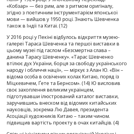
«Кобзар» — без рим, але з ритмом оригіналу,
згідно з поетичним інструментарієм японської
мови — вийшов у 1950 році. Знають Шевченка
також в Індії та Китаї. (12)
У 2016 році у Пекіні відбулось відкриття музею-
галереї Тараса Шевченка та першої виставки в
цьому музеї під гаслом «Безсмертна слава –
данина Тарасу Шевченку». «Тарас Шевченко
втілює дух України, борця за свободу українського
народу і обличчя нації», — міркує з Алан Ю. «Він –
відома особа в освічених колах Китаю, поряд із
Міцкевичем, Ґете та Бернсом». (14) Ю висловив
своє захоплення великим українцем,
підготувавши ілюстрований каталог виставки,
заручившись внеском від відомих китайських
науковців, зокрема Лю Давея, президента
Асоціації художників Китаю – таким чином.
підвищив вартість проекту в очах китайців. (4)