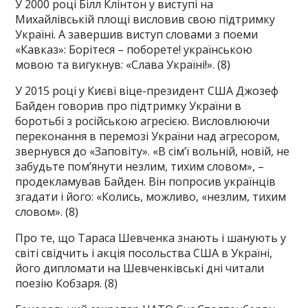
У 2000 році Білл Клінтон у виступі на
Михайлівській площі висловив свою підтримку
Україні. А завершив виступ словами з поеми
«Кавказ»: Борітеся – поборете! українською
мовою та вигукнув: «Слава Україні!». (8)
У 2015 році у Києві віце-президент США Джозеф
Байден говорив про підтримку України в
боротьбі з російською агресією. Висловлюючи
переконання в перемозі України над агресором,
звернувся до «Заповіту». «В сім’ї вольній, новій, не
забудьте пом’янути незлим, тихим словом», –
продекламував Байден. Він попросив українців
згадати і його: «Колись, можливо, «незлим, тихим
словом». (8)
Про те, що Тараса Шевченка знають і шанують у
світі свідчить і акція посольства США в Україні,
його дипломати на Шевченківські дні читали
поезію Кобзаря. (8)