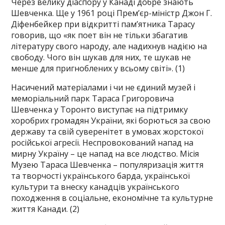
Через велику діаспору у Канаді добре знають
Шевченка. Ще у 1961 році Прем’єр-міністр Джон Г.
Діфенбейкер при відкритті пам’ятника Тарасу
говорив, що «як поет він не тільки збагатив
літературу свого народу, але надихнув надією на
свободу. Чого він шукав для них, те шукав не
менше для пригноблених у всьому світі». (1)
Насичений матеріалами і чи не єдиний музей і
меморіальний парк Тараса Григоровича
Шевченка у Торонто виступає на підтримку
хоробрих громадян України, які борються за свою
державу та свій суверенітет в умовах жорстокої
російської агресії. Неспровокований напад на
мирну Україну – це напад на все людство. Місія
Музею Тараса Шевченка – популяризація життя
та творчості українського барда, української
культури та внеску канадців українського
походження в соціальне, економічне та культурне
життя Канади. (2)