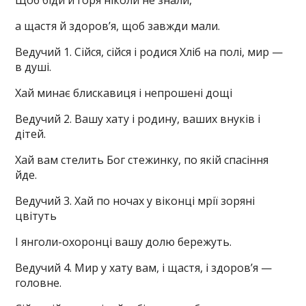
Щоб біди й горя ніколи не знали,
а щастя й здоров’я, щоб завжди мали.
Ведучий 1. Сійся, сійся і родися Хліб на полі, мир —
в душі.
Хай минає блискавиця і непрошені дощі
Ведучий 2. Вашу хату і родину, ваших внуків і
дітей.
Хай вам стелить Бог стежинку, по якій спасіння
йде.
Ведучий 3. Хай по ночах у віконці мрії зоряні
цвітуть
І янголи-охоронці вашу долю бережуть.
Ведучий 4. Мир у хату вам, і щастя, і здоров’я —
головне.