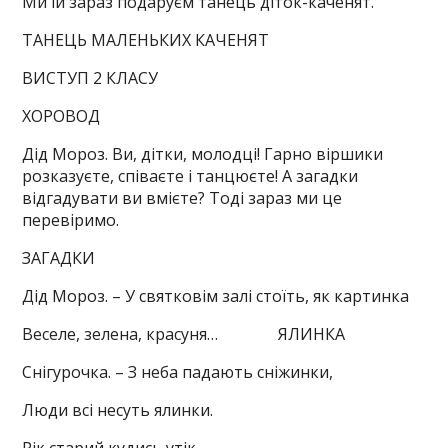
Ми їй зараз подаруєм танець діток-каченят.
ТАНЕЦЬ МАЛЕНЬКИХ КАЧЕНЯТ
ВИСТУП 2 КЛАСУ
ХОРОВОД
Дід Мороз. Ви, дітки, молодці! Гарно віршики
розказуєте, співаєте і танцюєте! А загадки
відгадувати ви вмієте? Тоді зараз ми це
перевіримо.
ЗАГАДКИ
Дід Мороз. – У святковім залі стоїть, як картинка
Веселе, зелена, красуня… ЯЛИНКА
Снігурочка. – З неба падають сніжинки,
Люди всі несуть ялинки.