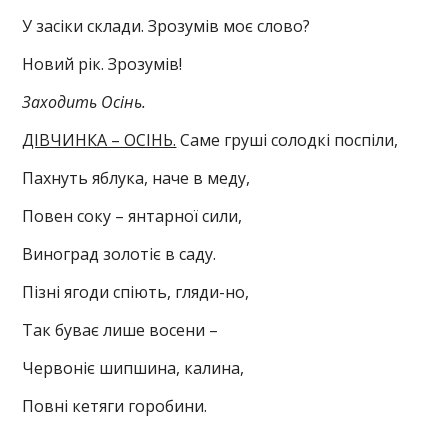
У засіки склади. Зрозумів моє слово?
Новий рік. Зрозумів!
Заходить Осінь.
ДІВЧИНКА – ОСІНЬ.
Саме груші солодкі поспіли,
Пахнуть яблука, наче в меду,
Повен соку – янтарної сили,
Виноград золотіє в саду.
Пізні ягоди спіють, гляди-но,
Так буває лише восени –
Червоніє шипшина, калина,
Повні кетяги горобини.