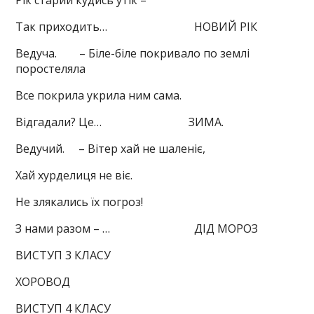
Рік старий кудись утік –
Так приходить… НОВИЙ РІК
Ведуча. – Біле-біле покривало по землі
поростеляла
Все покрила укрила ним сама.
Відгадали? Це… ЗИМА.
Ведучий. – Вітер хай не шаленіє,
Хай хурделиця не віє.
Не злякались їх погроз!
З нами разом – … ДІД МОРОЗ
ВИСТУП 3 КЛАСУ
ХОРОВОД
ВИСТУП 4 КЛАСУ