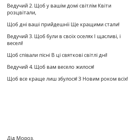
Ведучий 2. Щоб у вашім домі світлім Квіти
розцвітали,
Щоб дні ваші прийдешнії Ще кращими стали!
Ведучий 3. Щоб були в своїх оселях І щасливі, і
веселі!
Щоб співали пісні В ці святкові світлі дні!
Ведучий 4. Щоб вам весело жилося!
Щоб все краще лиш збулося! З Новим роком всіх!
Дід Мороз.