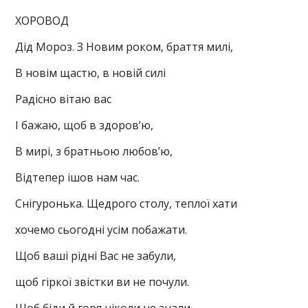
ХОРОВОД
Дід Мороз. З Новим роком, браття милі,
В новім щастю, в новій силі
Радісно вітаю вас
І бажаю, щоб в здоров’ю,
В мирі, з братньою любов’ю,
Відтепер ішов нам час.
Снігуронька. Щедрого столу, теплої хати
хочемо сьогодні усім побажати.
Щоб ваші рідні Вас не забули,
щоб гіркої звістки ви не почули.