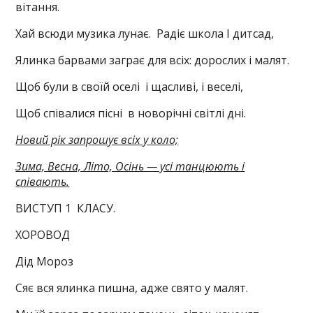
вітання.
Хай всюди музика лунає. Радіє школа І дитсад,
Ялинка барвами заграє для всіх: дорослих і малят.
Щоб були в своїй оселі і щасливі, і веселі,
Щоб співалися пісні в новорічні світлі дні.
Новий рік запрошує всіх у коло;
Зима, Весна, Літо, Осінь — усі танцюють і
співають.
ВИСТУП 1 КЛАСУ.
ХОРОВОД
Дід Мороз
Сяє вся ялинка пишна, адже свято у малят.