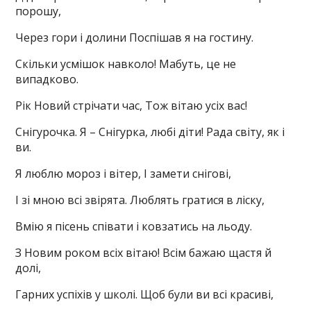
порошу,
Через гори і долини Поспішав я на гостину.
Скільки усмішок навколо! Мабуть, це не
випадково.
Рік Новий стрічати час, Тож вітаю усіх вас!
Снігурочка. Я – Снігурка, любі діти! Рада світу, як і
ви.
Я люблю мороз і вітер, І замети снігові,
І зі мною всі звірята. Люблять гратися в ліску,
Вмію я пісень співати і ковзатись на льоду.
З Новим роком всіх вітаю! Всім бажаю щастя й
долі,
Гарних успіхів у школі. Щоб були ви всі красиві,