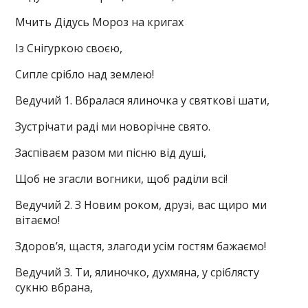
Мчить Дідусь Мороз на кригах
Із Снігуркою своєю,
Сипле срібло над землею!
Ведучий 1. Вбралася ялиночка у святкові шати,
Зустрічати раді ми новорічне свято.
Заспіваєм разом ми пісню від душі,
Щоб не згасли вогники, щоб раділи всі!
Ведучий 2. З Новим роком, друзі, вас щиро ми
вітаємо!
Здоров’я, щастя, злагоди усім гостям бажаємо!
Ведучий 3. Ти, ялиночко, духмяна, у сріблясту
сукню вбрана,