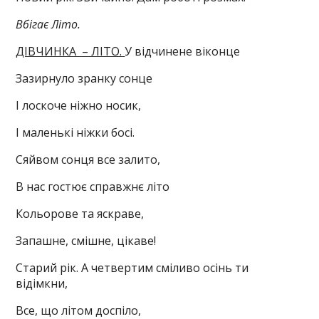
Вбігає Літо.
ДІВЧИНКА – ЛІТО.
У відчинене віконце
Зазирнуло зранку сонце
І лоскоче ніжно носик,
І маленькі ніжки босі.
Сяйвом сонця все залито,
В нас гостює справжнє літо
Кольорове та яскраве,
Запашне, смішне, цікаве!
Старий рік. А четвертим сміливо осінь ти
відімкни,
Все, що літом доспіло,