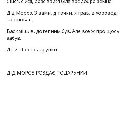
Сійся, сійся, розсівайся біля вас добро земне.
Дід Мороз. З вами, діточки, я грав, в хороводі
танцював,
Вас смішив, дотепним був. Але все ж про щось
забув.
Діти. Про подарунки!
ДІД МОРОЗ РОЗДАЄ ПОДАРУНКИ