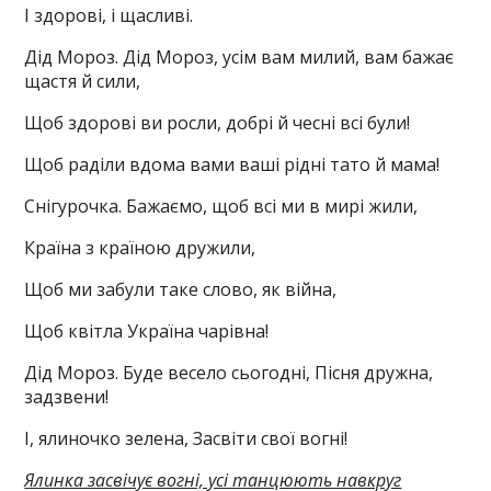
І здорові, і щасливі.
Дід Мороз. Дід Мороз, усім вам милий, вам бажає
щастя й сили,
Щоб здорові ви росли, добрі й чесні всі були!
Щоб раділи вдома вами ваші рідні тато й мама!
Снігурочка. Бажаємо, щоб всі ми в мирі жили,
Країна з країною дружили,
Щоб ми забули таке слово, як війна,
Щоб квітла Україна чарівна!
Дід Мороз. Буде весело сьогодні, Пісня дружна,
задзвени!
І, ялиночко зелена, Засвіти свої вогні!
Ялинка засвічує вогні, усі танцюють навкруг