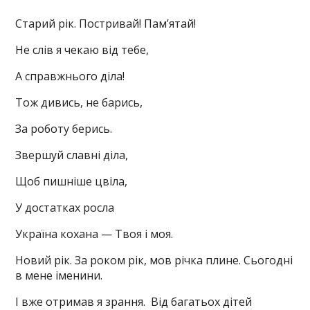
Старий рік. Постривай! Пам’ятай!
Не слів я чекаю від тебе,
А справжнього діла!
Тож дивись, не барись,
За роботу берись.
Звершуй славні діла,
Щоб пишніше цвіла,
У достатках росла
Україна кохана — Твоя і моя.
Новий рік. За роком рік, мов річка плине. Сьогодні
в мене іменини.
І вже отримав я зрання. Від багатьох дітей