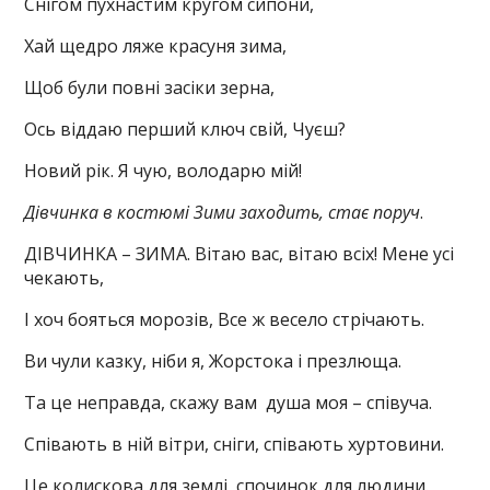
Снігом пухнастим кругом сипони,
Хай щедро ляже красуня зима,
Щоб були повні засіки зерна,
Ось віддаю перший ключ свій, Чуєш?
Новий рік. Я чую, володарю мій!
Дівчинка в костюмі Зими заходить, стає поруч
.
ДІВЧИНКА – ЗИМА. Вітаю вас, вітаю всіх! Мене усі
чекають,
І хоч бояться морозів, Все ж весело стрічають.
Ви чули казку, ніби я, Жорстока і презлюща.
Та це неправда, скажу вам душа моя – співуча.
Співають в ній вітри, сніги, співають хуртовини.
Це колискова для землі, спочинок для людини.