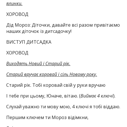
ялинки.
ХОРОВОД
Дід Мороз: Діточки, давайте всі разом привітаємо
наших діточок із дитсадочку!
ВИСТУП ДИТСАДКА
ХОРОВОД
Виходять Новий і Старий рік.
Старий вручає коровай і сіль Новому року.
Старий рік. Тобі коровай свій у руки вручаю
І тебе при цьому, Юначе, вітаю. (
Виймає 4 ключі
).
Слухай уважно ти мову мою, 4 ключі я тобі віддаю.
Першим ключем ти Мороз відімкни,