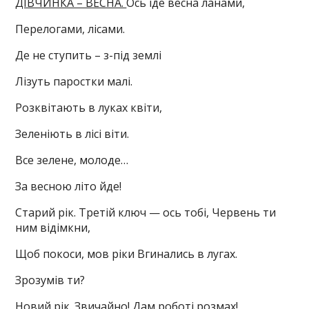
ДІВЧИНКА – ВЕСНА.
Ось іде весна ланами,
Перелогами, лісами.
Де не ступить – з-під землі
Лізуть паростки малі.
Розквітають в луках квіти,
Зеленіють в лісі віти.
Все зелене, молоде…
За весною літо йде!
Старий рік. Третій ключ — ось тобі, Червень ти
ним відімкни,
Щоб покоси, мов ріки Вгинались в лугах.
Зрозумів ти?
Новий рік. Звичайно! Дам роботі розмах!