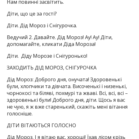
Нам повинні засвітить.
Діти, що це за гості?
Діти. Дід Мороз і Снігурочка.
Ведучий 2. Давайте. Дід Мороз! Ау! Ау! Діти,
допомагайте, кликати Діда Мороза!
Діти. Діду Морозе і Снігуронько!
ЗАХОДИТЬ ДІД МОРОЗ, СНІГУРОЧКА
Дід Мороз: Доброго дня, онучата! Здоровенькі
були, хлопчики та дівчата. Височенькі і низенькі,
чорнокосі та біляві, похмурі та жваві. Всі, всі, всі –
здоровенькі були! Доброго дня, діти. Щось я вас
не чую, я ж вже старенький, скажіть мені вітання
голосніше.
ДІТИ ВІТАЮТЬСЯ ГОЛОСНО
Дід Мороз. І я вітаю вас, хороші! Їхав лісом крізь