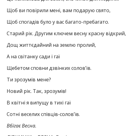
Щоб ви повірили мені, вам подарую свято,
Щоб спогадів було у вас багато-пребагато.
Старий рік. Другим ключем весну красну відкрий,
Дощ життєдайний на землю пролий,
А на світанку сади і гаї
Щебетом сповни дзвінких солов’їв.
Ти зрозумів мене?
Новий рік. Так, зрозумів!
В квітні я випущу в тихі гаї
Сотні веселих співців-солов’їв.
Вбігає Весна.