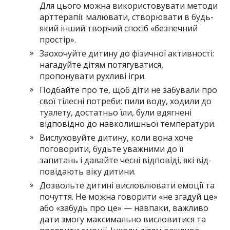
Для цього можна використовува­ти методи
арттерапії: малювати, створювати в будь-
який інший творчий спосіб «безпечний
простір».
Заохочуйте дитину до фізичної активності:
нагадуйте ді­тям потягуватися,
пропонувати рухливі ігри.
Подбайте про те, щоб діти не забували про
свої тілесні по­треби: пили воду, ходили до
туалету, достатньо їли, були вдягнені
відповідно до навколишньої температури.
Вислуховуйте дитину, коли вона хоче
поговорити, будьте уважними до її
запитань і давайте чесні відповіді, які від­
повідають віку дитини.
Дозвольте дитині висловлювати емоції та
почуття. Не можна говорити «не згадуй це»
або «забудь про це» — на­впаки, важливо
дати змогу максимально висловитися та