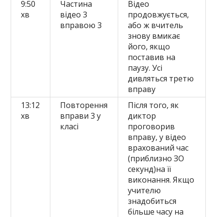
9:50
Частина
Відео
хв
відео 3
продовжується,
вправою 3
або ж вчитель
знову вмикає
його, якщо
поставив на
паузу. Усі
дивляться третю
вправу
13:12
Повторення
Після того, як
хв
вправи 3 у
диктор
класі
проговорив
вправу, у відео
врахований час
(приблизно ЗО
секунд)на її
виконання. Якщо
учителю
знадобиться
більше часу на