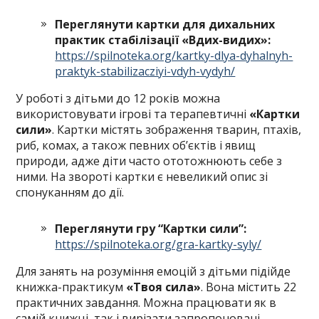
Переглянути картки для дихальних
практик стабілізації «Вдих-видих»:
https://spilnoteka.org/kartky-dlya-dyhalnyh-
praktyk-stabilizacziyi-vdyh-vydyh/
У роботі з дітьми до 12 років можна
використовувати ігрові та терапевтичні
«Картки
сили»
. Картки містять зображення тварин, птахів,
риб, комах, а також певних об’єктів і явищ
природи, адже діти часто ототожнюють себе з
ними. На звороті картки є невеликий опис зі
спонуканням до дії.
Переглянути гру “Картки сили”:
https://spilnoteka.org/gra-kartky-syly/
Для занять на розуміння емоцій з дітьми підійде
книжка-практикум
«Твоя сила»
. Вона містить 22
практичних завдання. Можна працювати як в
самій книжці, так і вирізати запропоновані