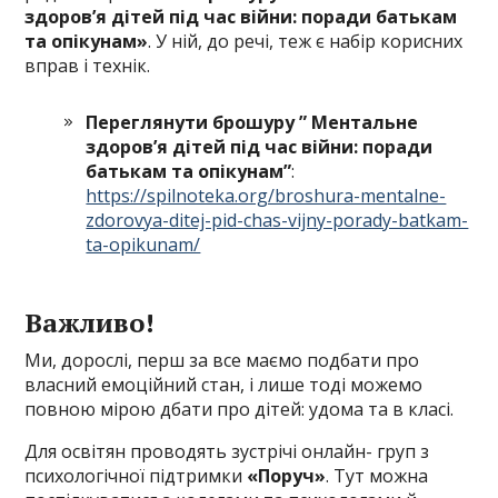
здоров’я дітей під час війни: поради батькам
та опікунам»
. У ній, до речі, теж є набір корисних
вправ і технік.
Переглянути брошуру ” Ментальне
здоров’я дітей під час війни: поради
батькам та опікунам”
:
https://spilnoteka.org/broshura-mentalne-
zdorovya-ditej-pid-chas-vijny-porady-batkam-
ta-opikunam/
Важливо!
Ми, дорослі, перш за все маємо подбати про
власний емоційний стан, і лише тоді можемо
повною мірою дбати про дітей: удома та в класі.
Для освітян проводять зустрічі онлайн- груп з
психологічної підтримки
«Поруч»
. Тут можна