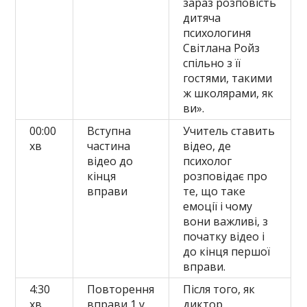
зараз розповість
дитяча
психологиня
Світлана Ройз
спільно з її
гостями, такими
ж школярами, як
ви».
00:00
Вступна
Учитель ставить
хв
частина
відео, де
відео до
психолог
кінця
розповідає про
вправи
те, що таке
емоції і чому
вони важливі, з
початку відео і
до кінця першої
вправи.
4:30
Повторення
Після того, як
хв
вправи 1 у
диктор