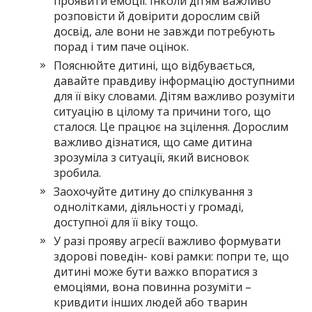
проявити емоції. Інколи дітям важливо
розповісти й дові­рити дорослим свій
досвід, але вони не завжди потребу­ють
порад і тим паче оцінок.
Пояснюйте дитині, що відбувається,
давайте правдиву ін­формацію доступними
для її віку словами. Дітям важливо розуміти
ситуацію в цілому та причини того, що
сталося. Це працює на зцілення. Дорослим
важливо дізнатися, що саме дитина
зрозуміла з ситуації, який висновок
зробила.
Заохочуйте дитину до спілкування з
однолітками, діяль­ності у громаді,
доступної для її віку тощо.
У разі прояву агресії важливо формувати
здорові поведін- кові рамки: попри те, що
дитині може бути важко впора­тися з
емоціями, вона повинна розуміти –
кривдити інших людей або тварин