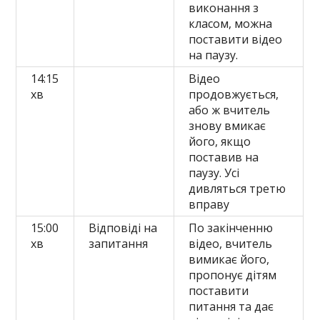
виконання з
класом, можна
поставити відео
на паузу.
14:15
Відео
хв
продовжується,
або ж вчитель
знову вмикає
його, якщо
поставив на
паузу. Усі
дивляться третю
вправу
15:00
Відповіді на
По закінченню
хв
запитання
відео, вчитель
вимикає його,
пропонує дітям
поставити
питання та дає