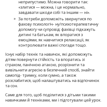
неприпустимо. Можна говорити так:
«злитися — можна, і це нормально,
завдавати шкоди собі та іншим — ні».
За потреби допоможіть звернутися по
фахову психологіч- ну/психотерапевтичну
допомогу чи супровід: фахівці під­кажуть
дитині та батькам, як впоратися з
емоціями, як на­вчитися релаксації, як
контролювати важкі спогади тощо.
Існує набір технік та навичок, які допоможуть
дітям повернути стійкість та впоратись зі
страхом, панічною атакою, розрізни­ти та
вивільнити агресію в безпечний спосіб, знайти
самопід- тримку, коли сумно, а також
розслабитися, щоб налаштуватись на відпочинок
та сон.
Саме для того, щоб поділитися з дітьми такими
навичками й техніками, ми і підготували цей урок.