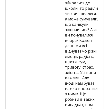
збиралися до
школи, то раділи
чи хвилювалися,
а може сумували,
що канікули
закінчилися? А як
ви почувалися
вчора? Кожен
день ми всі
відчуваємо різні
емоції: радість,
щастя, сум,
тривогу, страх,
злість… Усі вони
важливі. Але
іноді нам буває
важко впоратися
з ними. Що
робити в таких
випадках, вам