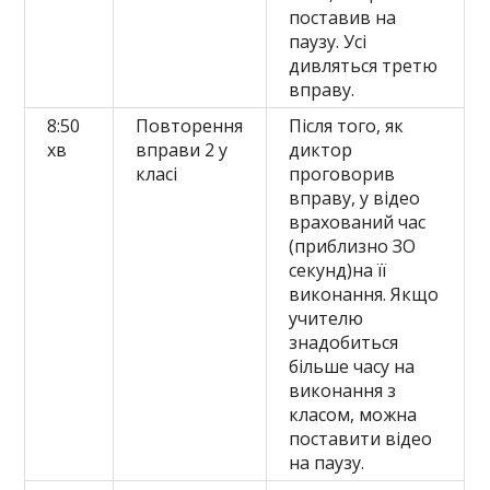
поставив на
паузу. Усі
дивляться третю
вправу.
8:50
Повторення
Після того, як
хв
вправи 2 у
диктор
класі
проговорив
вправу, у відео
врахований час
(приблизно ЗО
секунд)на її
виконання. Якщо
учителю
знадобиться
більше часу на
виконання з
класом, можна
поставити відео
на паузу.