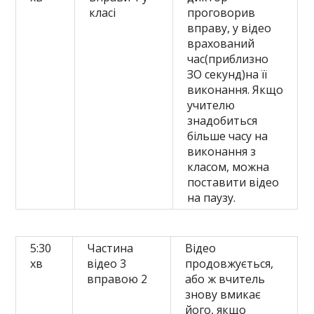
класі
проговорив
вправу, у відео
врахований
час(приблизно
ЗО секунд)на її
виконання. Якщо
учителю
знадобиться
більше часу на
виконання з
класом, можна
поставити відео
на паузу.
5:30
Частина
Відео
хв
відео 3
продовжується,
вправою 2
або ж вчитель
знову вмикає
його, якщо