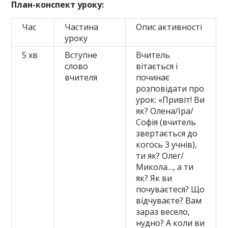
План-конспект уроку:
Час
Частина
Опис активності
уроку
5 хв
Вступне
Вчитель
слово
вітається і
вчителя
починає
розповідати про
урок: «Привіт! Ви
як? Олена/Іра/
Софія (вчитель
звертається до
когось 3 учнів),
ти як? Олег/
Микола…, а ти
як? Як ви
почуваєтеся? Що
відчуваєте? Вам
зараз весело,
нудно? А коли ви