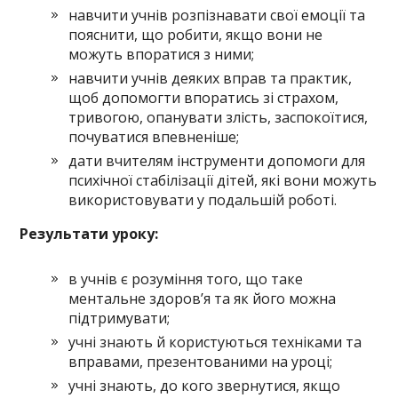
навчити учнів розпізнавати свої емоції та
пояснити, що робити, якщо вони не
можуть впоратися з ними;
навчити учнів деяких вправ та практик,
щоб допомогти впоратись зі страхом,
тривогою, опанувати злість, заспо­коїтися,
почуватися впевненіше;
дати вчителям інструменти допомоги для
психічної стабі­лізації дітей, які вони можуть
використовувати у подаль­шій роботі.
Результати уроку:
в учнів є розуміння того, що таке
ментальне здоров’я та як його можна
підтримувати;
учні знають й користуються техніками та
вправами, пре­зентованими на уроці;
учні знають, до кого звернутися, якщо