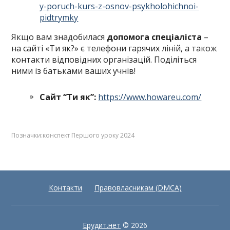
y-poruch-kurs-z-osnov-psykholohichnoi-
pidtrymky
Якщо вам знадобилася
допомога спеціаліс­та
–
на сайті «Ти як?» є телефони гарячих лі­ній, а також
контакти відповідних організа­цій. Поділіться
ними із батьками ваших учнів!
Сайт “Ти як”:
https://www.howareu.com/
Позначки:
конспект Першого уроку 2024
Контакти
Правовласникам (DMCA)
Ерудит.нет
© 2026