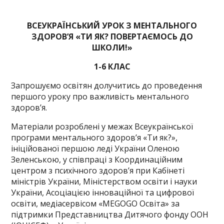
ВСЕУКРАЇНСЬКИЙ УРОК З МЕНТАЛЬНОГО
ЗДОРОВ’Я «ТИ ЯК? ПОВЕРТАЄМОСЬ ДО
ШКОЛИ!»
1-6 КЛАС
Запрошуємо освітян долучитись до проведення
першого уроку про важливість ментального
здоров’я.
Матеріали розроблені у межах Всеукраїнської
програми мен­тального здоров’я «Ти як?»,
ініційованої першою леді України Оленою
Зеленською, у співпраці з Координаційним
центром з психічного здоров’я при Кабінеті
міністрів України, Міністер­ством освіти і науки
України, Асоціацією інноваційної та циф­рової
освіти, медіасервісом «MEGOGO Освіта» за
підтримки Представництва Дитячого фонду ООН