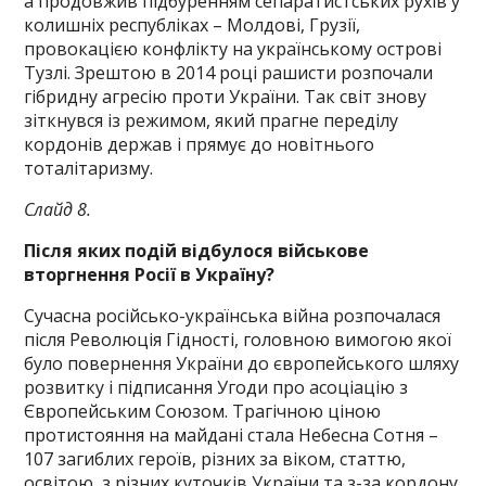
а продовжив підбуренням сепаратистських рухів у
колишніх республіках – Молдові, Грузії,
провокацією конфлікту на українському острові
Тузлі. Зрештою в 2014 році рашисти розпочали
гібридну агресію проти України. Так світ знову
зіткнувся із режимом, який прагне переділу
кордонів держав і прямує до новітнього
тоталітаризму.
Слайд 8.
Після яких подій відбулося військове
вторгнення Росії в Україну?
Сучасна російсько-українська війна розпочалася
після Революція Гідності, головною вимогою якої
було повернення України до європейського шляху
розвитку і підписання Угоди про асоціацію з
Європейським Союзом. Трагічною ціною
протистояння на майдані стала Небесна Сотня –
107 загиблих героїв, різних за віком, статтю,
освітою, з різних куточків України та з-за кордону.