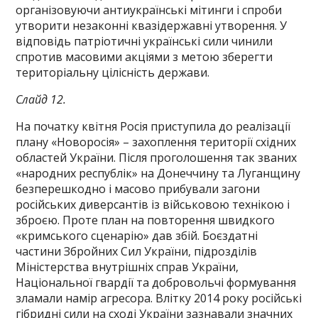
організовуючи антиукраїнські мітинги і спроби
утворити незаконні квазідержавні утворення. У
відповідь патріотичні українські сили чинили
спротив масовими акціями з метою зберегти
територіальну цілісність держави.
Слайд 12.
На початку квітня Росія приступила до реалізації
плану «Новоросія» – захоплення території східних
областей України. Після проголошення так званих
«народних республік» на Донеччину та Луганщину
безперешкодно і масово прибували загони
російських диверсантів із військовою технікою і
зброєю. Проте план на повторення швидкого
«кримського сценарію» дав збій. Боєздатні
частини Збройних Сил України, підрозділів
Міністерства внутрішніх справ України,
Національної гвардії та добровольчі формування
зламали намір агресора. Влітку 2014 року російські
гібридні сили на сході України зазнавали значних