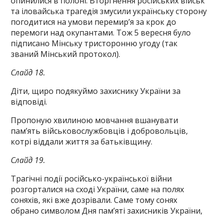
опинилися в полоні. Вторгнення російських військ
та іловайська трагедія змусили українську сторону
погодитися на умови перемир’я за крок до
перемоги над окупантами. Тож 5 вересня було
підписано Мінську тристоронню угоду (так
званий Мінський протокол).
Слайд 18.
Діти, щиро подякуймо захиснику України за
відповіді.
Пропоную хвилиною мовчання вшанувати
пам’ять військовослужбовців і добровольців,
котрі віддали життя за батьківщину.
Слайд 19.
Трагічні події російсько-української війни
розгорталися на сході України, саме на полях
соняхів, які вже дозрівали. Саме тому сонях
обрано символом Дня пам’яті захисників України,