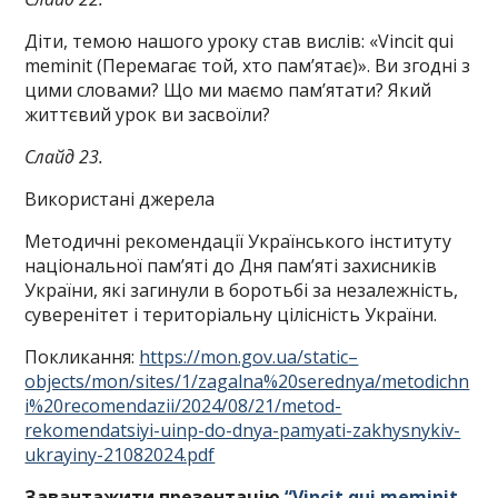
Діти, темою нашого уроку став вислів: «Vincit qui
meminit (Перемагає той, хто пам’ятає)». Ви згодні з
цими словами? Що ми маємо пам’ятати? Який
життєвий урок ви засвоїли?
Слайд 23.
Використані джерела
Методичні рекомендації Українського інституту
національної пам’яті до Дня пам’яті захисників
України, які загинули в боротьбі за незалежність,
суверенітет і територіальну цілісність України.
Покликання:
https://
mon.gov.ua/static
–
objects/mon/sites/1/zagalna%20serednya/metodichn
i%20recomendazii/2024/08/21/metod-
rekomendatsiyi-uinp-do-dnya-pamyati-zakhysnykiv-
ukrayiny-21082024.pdf
Завантажити презентацію
“Vincit qui meminit