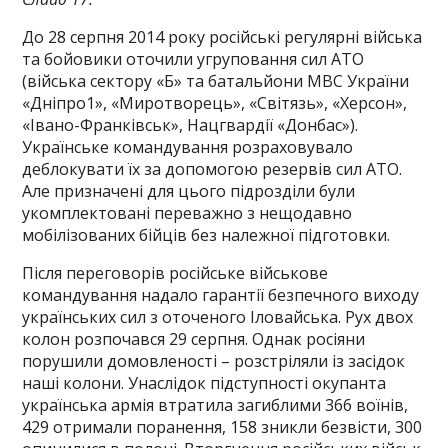
До 28 серпня 2014 року російські регулярні війська
та бойовики оточили угруповання сил АТО
(війська сектору «Б» та батальйони МВС України
«Дніпро1», «Миротворець», «Світязь», «Херсон»,
«Івано-Франківськ», Нацгвардії «Донбас»).
Українське командування розраховувало
деблокувати їх за допомогою резервів сил АТО.
Але призначені для цього підрозділи були
укомплектовані переважно з нещодавно
мобілізованих бійців без належної підготовки.
Після переговорів російське військове
командування надало гарантії безпечного виходу
українських сил з оточеного Іловайська. Рух двох
колон розпочався 29 серпня. Однак росіяни
порушили домовленості – розстріляли із засідок
наші колони. Унаслідок підступності окупанта
українська армія втратила загиблими 366 воїнів,
429 отримали поранення, 158 зникли безвісти, 300