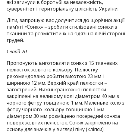
які загинули в боротьбі за незалежність,
суверенітет і територіальну цілісність України.
Діти, запрошую вас долучитися до щорічної акції
пам’яті «Сонях» – зробити стилізовані соняхи з
тканини та розмістити їх на одязі на лівій стороні
грудей.
Слайд 20.
Пропонують виготовляти сонях з 15 тканевих
пелюсток жовтого кольору. Пелюстку
рекомендовано робити висотою 23 мм і
шириною 12 мм. Верхній край пелюстки –
загострений. Нижні краї кожної пелюстки
закріплені на великому колі діаметром 40 мм з
чорного фетру товщиною 1 мм. Маленьке коло з
фетру чорного кольору товщиною 1 мм
діаметром 30 мм розміщено посередині соняха
поверх жовтих пелюсток. Сонях закріплено на
основу для значків у вигляді піну (кліпси).