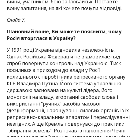
війни, учасником бою за Іловайськ. Поставте
воїну запитання, на які хочете почути відповіді.
Слайд 7.
Шановний воїне, Ви можете пояснити, чому
Росія вторглася в Україну?
У 1991 році Україна відновила незалежність.
Однак Російська Федерація не відмовилася від
спроб повернути контроль над Україною. Тиск
посилився з приходом до влади у Росії
колишнього співробітника репресивного органу
КГБ Владіміра Путіна. Його система управління
державою заснована на культі лідера, його
монополії на владу, згортанні свободи слова і
використанні “ручних” засобів масової
(дез)інформації, нарощуванні силових органів із їх
репресивно-каральним апаратом і переслідуванні
незгідних. А ще Кремль повернувся до практики
“збирання земель”. Розпочав із підкорення Чечні,