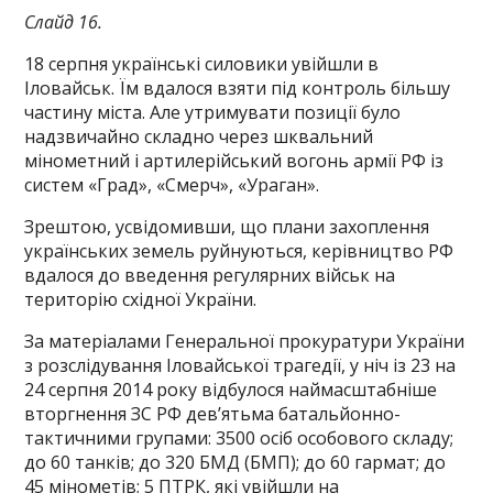
Слайд 16.
18 серпня українські силовики увійшли в
Іловайськ. Їм вдалося взяти під контроль більшу
частину міста. Але утримувати позиції було
надзвичайно складно через шквальний
мінометний і артилерійський вогонь армії РФ із
систем «Град», «Смерч», «Ураган».
Зрештою, усвідомивши, що плани захоплення
українських земель руйнуються, керівництво РФ
вдалося до введення регулярних військ на
територію східної України.
За матеріалами Генеральної прокуратури України
з розслідування Іловайської трагедії, у ніч із 23 на
24 серпня 2014 року відбулося наймасштабніше
вторгнення ЗС РФ дев’ятьма батальйонно-
тактичними групами: 3500 осіб особового складу;
до 60 танків; до 320 БМД (БМП); до 60 гармат; до
45 мінометів; 5 ПТРК, які увійшли на