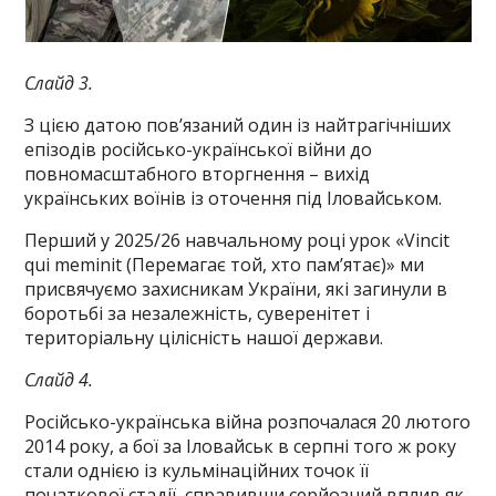
Слайд 3.
З цією датою пов’язаний один із найтрагічніших
епізодів російсько-української війни до
повномасштабного вторгнення – вихід
українських воїнів із оточення під Іловайськом.
Перший у 2025/26 навчальному році урок «Vincit
qui meminit (Перемагає той, хто пам’ятає)» ми
присвячуємо захисникам України, які загинули в
боротьбі за незалежність, суверенітет і
територіальну цілісність нашої держави.
Слайд 4.
Російсько-українська війна розпочалася 20 лютого
2014 року, а бої за Іловайськ в серпні того ж року
стали однією із кульмінаційних точок її
початкової стадії, справивши серйозний вплив як