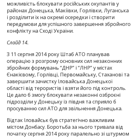
можливість блокувати російських окупантів у
районах Донецька, Макіївки, Горлівки, Луганська
і розділити їх на окремі осередки і створити
передумови для успішного завершення збройного
конфлікту на Сході України.
Слайд 14.
З 11 серпня 2014 року Штаб АТО планував
операцію з розгрому основних сил незаконних
збройних формувань “ДНР” і “ЛНР” у містах
Єнакієвому, Горлівці, Первомайську, Стаханові та
завершити зачистку Іловайська Донецької
області від терористів і взяти його під контроль.
Це дало б змогу блокувати незаконні озброєні
підрозділи у Донецьку із півдня та сприяло б
просуванню сил АТО для звільнення Донецька.
Відтак Іловайськ був стратегічно важливим
містом Донбасу. Боротьба за нього тривала від
початку серпня 2014 року паралельно зі штурмом