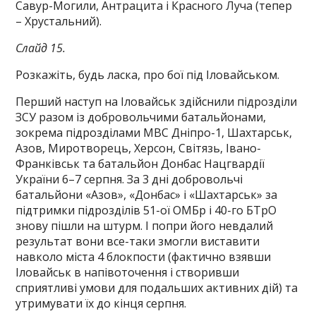
Савур-Могили, Антрацита і Красного Луча (тепер
– Хрустальний).
Слайд 15.
Розкажіть, будь ласка, про бої під Іловайськом.
Перший наступ на Іловайськ здійснили підрозділи
ЗСУ разом із добровольчими батальйонами,
зокрема підрозділами МВС Дніпро-1, Шахтарськ,
Азов, Миротворець, Херсон, Світязь, Івано-
Франківськ та батальйон Донбас Нацгвардії
України 6–7 серпня. За 3 дні добровольчі
батальйони «Азов», «Донбас» і «Шахтарськ» за
підтримки підрозділів 51-ої ОМБр і 40-го БТрО
знову пішли на штурм. І попри його невдалий
результат вони все-таки змогли виставити
навколо міста 4 блокпости (фактично взявши
Іловайськ в напівоточення і створивши
сприятливі умови для подальших активних дій) та
утримувати їх до кінця серпня.