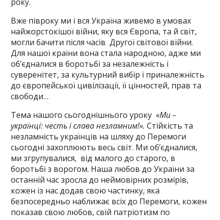
року.
Вже півроку ми і вся Україна живемо в умовах
найжорстокішої війни, яку вся Європа, та й світ,
могли бачити після часів Другої світової війни.
Для нашої країни вона стала народною, адже ми
об’єдналися в боротьбі за незалежність і
суверенітет, за культурний вибір і приналежність
до європейської цивілізації, її цінностей, прав та
свободи…
Тема нашого сьогоднішнього уроку «
Ми –
українці: честь і слава незламним!».
Стійкість та
незламність українців на шляху до Перемоги
сьогодні захоплюють весь світ. Ми об’єдналися,
ми згрупувалися, від малого до старого, в
боротьбі з ворогом. Наша любов до України за
останній час зросла до неймовірних розмірів,
кожен із нас додав свою частинку, яка
безпосередньо наближає всіх до Перемоги, кожен
показав свою любов, свій патріотизм по