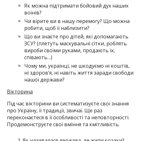
Як можна підтримати бойовий дух наших
воїнів?
Чи вірите ви в нашу перемогу? Що можна
робити, щоб її наблизити?
Що ви знаєте про дітей, які допомагають
ЗСУ? (плетуть маскувальні сітки, роблять
вироби своїми руками, продають їх,
співають…)
Чому ми, українці, не шкодуємо ні коштів,
ні здоров’я, ні навіть життя заради свободи
нашої держави?
Вікторина
Під час вікторини ви систематизуєте свої знання
про Україну, її традиції, звичаї. Ще раз
переконаєтеся в її особливості та неповторності.
Продемонструєте свої вміння та кмітливість.
Як називалася держава, де жили козаки?