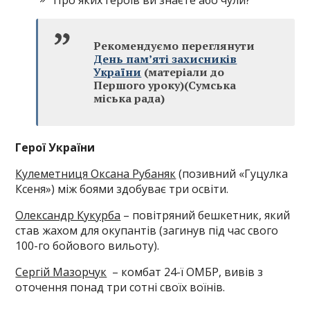
Про яких героїв ви знаєте або чули?
Рекомендуємо переглянути
День пам’яті захисників
України
(матеріали до
Першого уроку)(Сумська
міська рада)
Герої України
Кулеметниця Оксана Рубаняк
(позивний «Гуцулка
Ксеня») між боями здобуває три освіти.
Олександр Кукурба
– повітряний бешкетник, який
став жахом для окупантів (загинув під час свого
100-го бойового вильоту).
Сергій Мазорчук
– комбат 24-ї ОМБР, вивів з
оточення понад три сотні своїх воїнів.