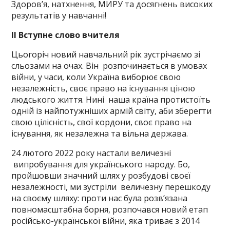
Здоров’я, натхнення, МИРУ та досягнень високих
результатів у навчанні!
ІІ Вступне слово вчителя
Цьогоріч новий навчальний рік зустрічаємо зі
сльозами на очах. Він розпочинається в умовах
війни, у часи, коли Україна виборює свою
незалежність, своє право на існування ціною
людського життя. Нині наша країна протистоїть
одній із найпотужніших армій світу, аби зберегти
свою цілісність, свої кордони, своє право на
існування, як незалежна та вільна держава.
24 лютого 2022 року настали величезні
випробування для українського народу. Бо,
пройшовши значний шлях у розбудові своєї
незалежності, ми зустріли величезну перешкоду
на своєму шляху: проти нас була розв’язана
повномасштабна борня, розпочався новий етап
російсько-української війни, яка триває з 2014