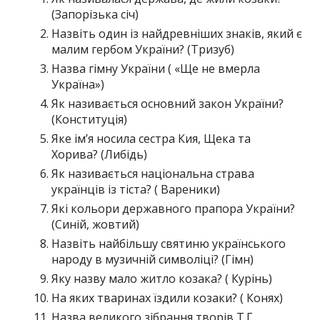
(Запорізька січ)
Назвіть один із найдревніших знаків, який є
малим гербом України? (Тризуб)
Назва гімну України ( «Ще не вмерла
Україна»)
Як називається основний закон України?
(Конституція)
Яке ім’я носила сестра Кия, Щека та
Хорива? (Либідь)
Як називається національна страва
українців із тіста? ( Вареники)
Які кольори державного прапора України?
(Синій, жовтий)
Назвіть найбільшу святиню українського
народу в музичній символіці? (Гімн)
Яку назву мало житло козака? ( Курінь)
На яких тваринах їздили козаки? ( Конях)
Назва великого зібрання творів Т.Г.