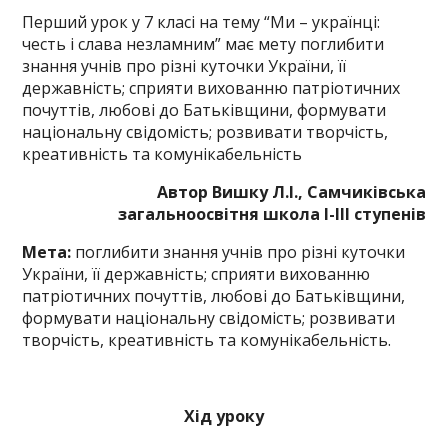
Перший урок у 7 класі на тему “Ми – українці:
честь і слава незламним” має мету поглибити
знання учнів про різні куточки України, її
державність; сприяти вихованню патріотичних
почуттів, любові до Батьківщини, формувати
національну свідомість; розвивати творчість,
креативність та комунікабельність
Автор Вишку Л.І., Самчиківська
загальноосвітня школа І-ІІІ ступенів
Мета:
поглибити знання учнів про різні куточки
України, її державність; сприяти вихованню
патріотичних почуттів, любові до Батьківщини,
формувати національну свідомість; розвивати
творчість, креативність та комунікабельність.
Хід уроку