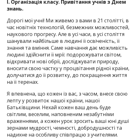
І. Організація класу. Привітання учнів з Днем
знань.
Дорогі мої учні! Ми живемо з вами в 21 столітті, в
час новітніх технологій, безмежних можливостей,
наукового прогресу. Але в усі часи, в усі століття
шанували найбільше в людині її освіченість, її
знання та вміння. Саме навчання дає можливість
людині здійснити її мрії: подорожувати світом,
відкривати нові обрії, досліджувати природу,
вносити свою частку у процвітання рідної країни,
долучатися до її розвитку, до покращення життя
на її теренах.
Я впевнена, що кожен із вас, з часом, внесе свою
лепту у розвиток нашої країни, нашої
Батьківщини. Нехай кожен ваш день буде
світлим, веселим, наповненим незабутніми
враженнями, а кожен урок зросить ваші юні душі
зернами мудрості, чемності, добродушності та
надихне на особливу співпрацю з учителями.