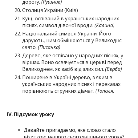
дорогу.
(Рушник)
Столиця України (Київ)
Кущ, оспіваний в українських народних
піснях, символ дівочої вроди.
(Калина)
Національний символ України. Його
дарують, ним обмінюються у Великоднє
свято.
(Писанка)
Дерево, яке оспівано у народних піснях, у
віршах. Воно освячується в церкві перед
Великоднем, як засіб від злих сил.
(Верба)
Поширене в Україні дерево, з яким в
українських народних піснях і переказах
порівнюють струнких дівчат.
(Тополя)
ІV. Підсумок уроку
Давайте пригадаємо, яке слово стало
візиткою нашого сьогоднішнього уроку?