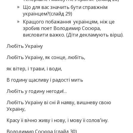
Що для вас значить бути справжнім
українцем?(слайд 29)
Кращого побажання українцям, ніж це
зробив поет Володимир Сосюра,
висловити важко. (Діти декламують вірш).
Любіть Україну
Любіть Україну, як сонце, любіть,
як вітер, і трави, і води,
В годину щасливу і радості мить
Любіть у годину негоди!…
Любіть Україну ві сні й наяву, вишневу свою
Україну,
Красу її вічно живу і нову, і мову її солов’їну.
Володимир Сосюра (слайд 30)