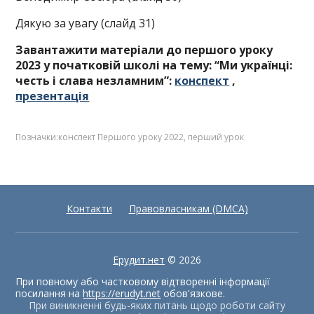
Дякую за увагу (слайд 31)
Завантажити матеріали до першого уроку
2023 у початковій школі на тему: “Ми українці:
честь і слава незламним”:
конспект
,
презентація
Позначки:
конспект Першого уроку 2022
,
перший урок
Контакти
Правовласникам (DMCA)
Ерудит.нет
© 2026
При повному або частковому відтворенні інформації
посилання на
https://erudyt.net
обов'язкове.
При виникненні будь-яких питань щодо роботи сайту