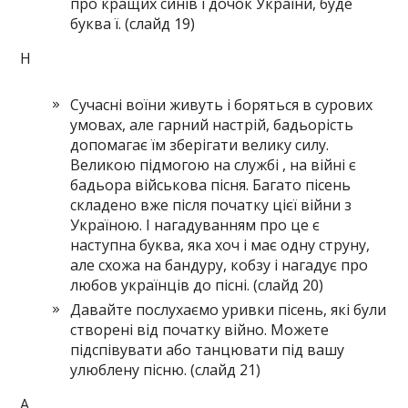
про кращих синів і дочок України, буде
буква ї. (слайд 19)
Н
Сучасні воїни живуть і боряться в сурових
умовах, але гарний настрій, бадьорість
допомагає їм зберігати велику силу.
Великою підмогою на службі , на війні є
бадьора військова пісня. Багато пісень
складено вже після початку цієї війни з
Україною. І нагадуванням про це є
наступна буква, яка хоч і має одну струну,
але схожа на бандуру, кобзу і нагадує про
любов українців до пісні. (слайд 20)
Давайте послухаємо уривки пісень, які були
створені від початку війно. Можете
підспівувати або танцювати під вашу
улюблену пісню. (слайд 21)
А