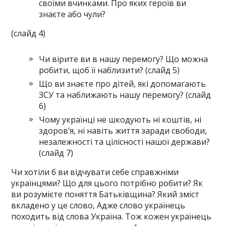
своїми вчинками. Про яких героїв ви
знаєте або чули?
(слайд 4)
Чи вірите ви в нашу перемогу? Що можна
робити, щоб її наблизити? (слайд 5)
Що ви знаєте про дітей, які допомагають
ЗСУ та наближають нашу перемогу? (слайд
6)
Чому українці не шкодують ні коштів, ні
здоров’я, ні навіть життя заради свободи,
незалежності та цілісності нашої держави?
(слайд 7)
Чи хотіли б ви відчувати себе справжніми
українцями? Що для цього потрібно робити? Як
ви розумієте поняття Батьківщина? Який зміст
вкладено у це слово, Адже слово українець
походить від слова Україна. Тож кожен українець