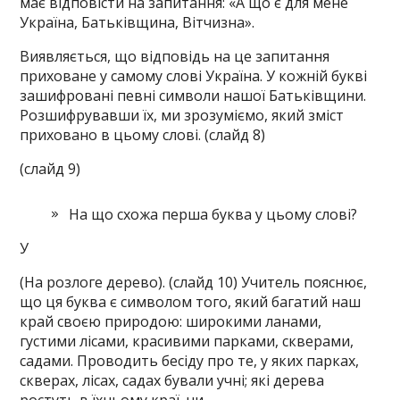
має відповісти на запитання: «А що є для мене
Україна, Батьківщина, Вітчизна».
Виявляється, що відповідь на це запитання
приховане у самому слові Україна. У кожній букві
зашифровані певні символи нашої Батьківщини.
Розшифрувавши їх, ми зрозуміємо, який зміст
приховано в цьому слові. (слайд 8)
(слайд 9)
На що схожа перша буква у цьому слові?
У
(На розлоге дерево). (слайд 10) Учитель пояснює,
що ця буква є символом того, який багатий наш
край своєю природою: широкими ланами,
густими лісами, красивими парками, скверами,
садами. Проводить бесіду про те, у яких парках,
скверах, лісах, садах бували учні; які дерева