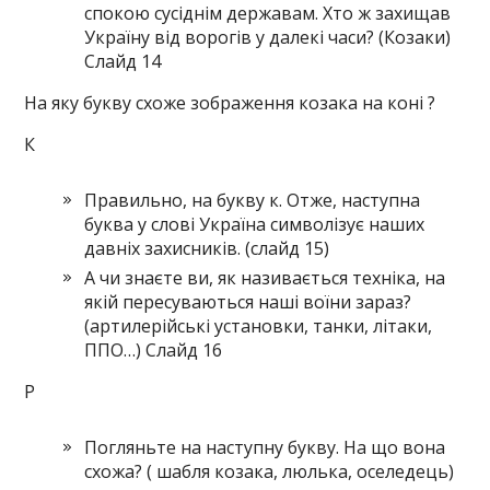
спокою сусіднім державам. Хто ж захищав
Україну від ворогів у далекі часи? (Козаки)
Слайд 14
На яку букву схоже зображення козака на коні ?
К
Правильно, на букву к. Отже, наступна
буква у слові Україна символізує наших
давніх захисників. (слайд 15)
А чи знаєте ви, як називається техніка, на
якій пересуваються наші воїни зараз?
(артилерійські установки, танки, літаки,
ППО…) Слайд 16
Р
Погляньте на наступну букву. На що вона
схожа? ( шабля козака, люлька, оселедець)