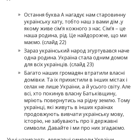
Остання буква А нагадує нам старовинну
українську хату, тобто наш з вами дім ,у
якому живе сім’я кожного з нас. Сім’я – це
наша родина, рід. Це найдорожче, що ми
маємо. (слайд 22)
Зараз український народ згуртувався наче
одна родина. Україна стала одним домом
для всіх українців. (слайд 23)
Багато наших громадян втратили власні
домівки. Та їх прихистили в інших містах і
селах не лише України, а й усього світу. Але
всі, хто покинув власну Батьківщину,
мріють повернутись на рідну землю. Тому
українці, які живуть в інших країнах
продовжують вивчати українську мову,
історію, не забувають про її державні
символи. Давайте і ми про них згадаємо.
Учні називають державні символи України