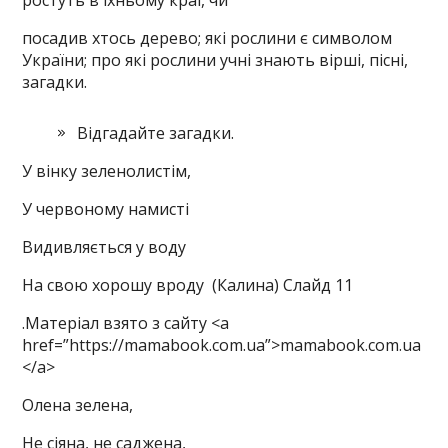
ростуть в їхньому краї, чи
посадив хтось дерево; які рослини є символом
України; про які рослини учні знають вірші, пісні,
загадки.
Відгадайте загадки.
У вінку зеленолистім,
У червоному намисті
Видивляється у воду
На свою хорошу вроду (Калина) Слайд 11
.Матеріал взято з сайту <a
href=”https://mamabook.com.ua”>mamabook.com.ua
</a>
Олена зелена,
Не сіяна, не саджена,