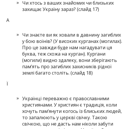
Чи хтось з ваших знайомих чи близьких
захищає Україну зараз? (слайд 17)
А
Чи знаєте ви як ховали в давнину загиблих
у бою воїнів? (У високих курганах (могилах).
Про це завжди буде нам нагадувати ця
буква, теж схожа на курган). Кургани
(могили) видно здалеку, вони зберігають
пам’ять про загиблих захисників рідної
землі багато століть. (слайд 18)
Ї
Українці переважно є православними
християнами. У християн є традиція, коли
хочуть пам’янути когось із блиських людей,
то запалюють у церкві свічку. Такою
свічкою, що не дасть нам ніколи забути