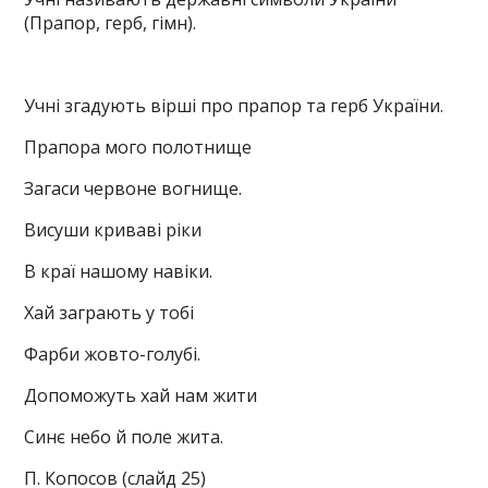
(Прапор, герб, гімн).
Учні згадують вірші про прапор та герб України.
Прапора мого полотнище
Загаси червоне вогнище.
Висуши криваві ріки
В краї нашому навіки.
Хай заграють у тобі
Фарби жовто-голубі.
Допоможуть хай нам жити
Синє небо й поле жита.
П. Копосов (слайд 25)