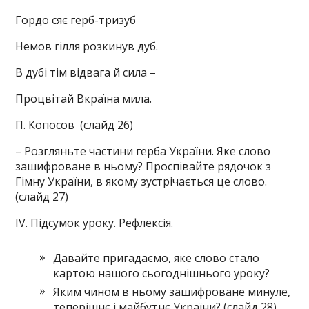
Гордо сяє герб-тризуб
Немов гілля розкинув дуб.
В дубі тім відвага й сила –
Процвітай Вкраїна мила.
П. Копосов (слайд 26)
– Розгляньте частини герба України. Яке слово
зашифроване в ньому? Проспівайте рядочок з
Гімну України, в якому зустрічається це слово.
(слайд 27)
ІV. Підсумок уроку. Рефлексія.
Давайте пригадаємо, яке слово стало
картою нашого сьогоднішнього уроку?
Яким чином в ньому зашифроване минуле,
теперішнє і майбутнє України? (слайд 28)