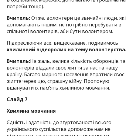
потреби тощо).
Вчитель:
Отже, волонтери це звичайні люди, які
допомагають іншим, не потрібно перебувати в
спільноті волонтерів, аби бути волонтером.
Підкреслюючи все, вищесказане, подивимось
хвилинний відеоролик на тему волонтерства.
Вчитель:
На жаль, велика кількість оборонців та
волонтерів віддали своє життя за нас та нашу
країну. Багато мирного населення втратили своє
життя через цю, страшну війну. Пропоную
вшанувати їх пам’ять хвилиною мовчання.
Слайд 7
Хвилина мовчання
Єдність і здатність до згуртованості всього
українського суспільства допоможе нам не
відступити, не впасти духом та перемогти.