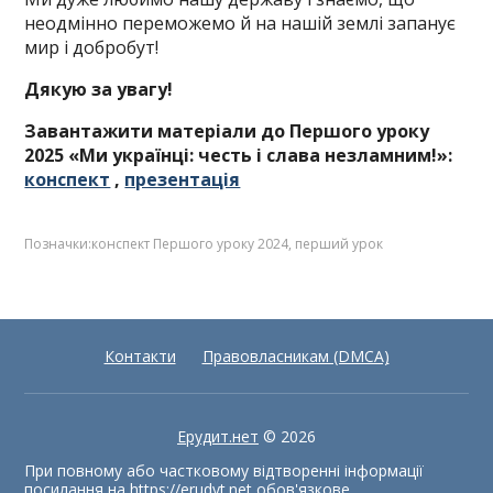
неодмінно переможемо й на нашій землі запанує
мир і добробут!
Дякую за увагу!
Завантажити матеріали до Першого уроку
2025 «Ми українці: честь і слава незламним!»:
конспект
,
презентація
Позначки:
конспект Першого уроку 2024
,
перший урок
Контакти
Правовласникам (DMCA)
Ерудит.нет
© 2026
При повному або частковому відтворенні інформації
посилання на
https://erudyt.net
обов'язкове.