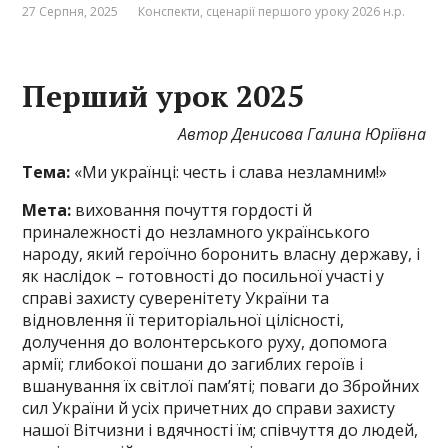
27 Серпня, 2025
Конспекти, сценарії першого уроку 2026 н.р.
Перший урок 2025
Автор Денисова Галина Юріївна
Тема:
«Ми українці: честь і слава незламним!»
Мета:
виховання почуття гордості й
приналежності до незламного українського
народу, який героїчно боронить власну державу, і
як наслідок – готовності до посильної участі у
справі захисту суверенітету України та
відновлення її територіальної цілісності,
долучення до волонтерського руху, допомога
армії; глибокої пошани до загиблих героїв і
вшанування їх світлої пам’яті; поваги до Збройних
сил України й усіх причетних до справи захисту
нашої Вітчизни і вдячності їм; співчуття до людей,