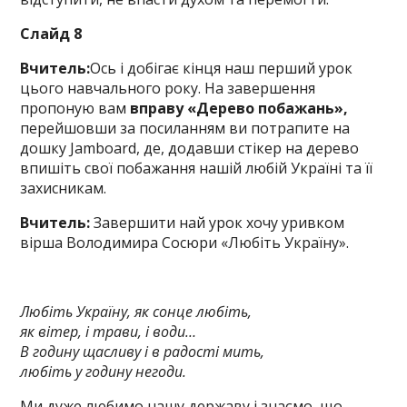
Слайд 8
Вчитель:
Ось і добігає кінця наш перший урок
цього навчального року. На завершення
пропоную вам
вправу «Дерево побажань»,
перейшовши за посиланням ви потрапите на
дошку Jamboard, де, додавши стікер на дерево
впишіть свої побажання нашій любій Україні та її
захисникам.
Вчитель:
Завершити най урок хочу уривком
вірша Володимира Сосюри «Любіть Україну».
Любіть Україну, як сонце любіть,
як вітер, і трави, і води…
В годину щасливу і в радості мить,
любіть у годину негоди.
Ми дуже любимо нашу державу і знаємо, що