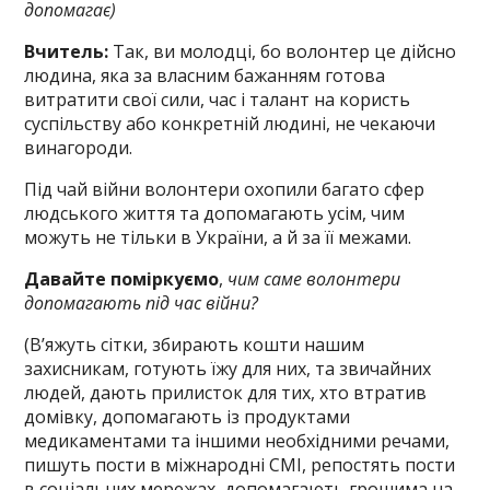
допомагає)
Вчитель:
Так, ви молодці, бо волонтер це дійсно
людина, яка за власним бажанням готова
витратити свої сили, час і талант на користь
суспільству або конкретній людині, не чекаючи
винагороди.
Під чай війни волонтери охопили багато сфер
людського життя та допомагають усім, чим
можуть не тільки в України, а й за її межами.
Давайте поміркуємо
,
чим саме волонтери
допомагають під час війни?
(В’яжуть сітки, збирають кошти нашим
захисникам, готують їжу для них, та звичайних
людей, дають прилисток для тих, хто втратив
домівку, допомагають із продуктами
медикаментами та іншими необхідними речами,
пишуть пости в міжнародні СМІ, репостять пости
в соціальних мережах, допомагають грошима на