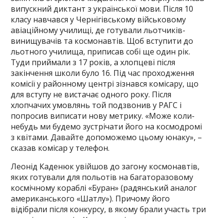
випускний диктант з української мови. Після 10
класу навчався у Чернігівському військовому
авіаційному училищі, де готували льотчиків-
винищувачів та космонавтів. Щоб вступити до
льотного училища, приписав собі ще один рік.
Туди приймали з 17 років, а хлопцеві після
закінчення школи було 16. Під час проходження
комісії у районному центрі зізнався комісару, що
для вступу не вистачає одного року. Після
хлопчачих умовлянь той подзвонив у РАГС і
попросив виписати нову метрику. «Може коли-
небудь ми будемо зустрічати його на космодромі
з квітами. Давайте допоможемо цьому юнаку», –
сказав комісар у телефон.
Леонід Каденюк увійшов до загону космонавтів,
яких готували для польотів на багаторазовому
космічному кораблі «Буран» (радянський аналог
американського «Шатлу»). Причому його
відібрали після конкурсу, в якому брали участь три