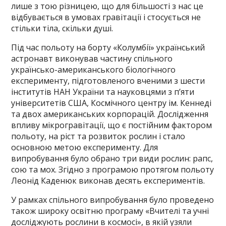
лише з тою різницею, що для більшості з нас це
відбувається в умовах гравітації і стосується не
стільки тіла, скільки душі.
Під час польоту на борту «Колумбії» український
астронавт виконував частину спільного
українсько-американського біологічного
експерименту, підготовленого вченими з шести
інститутів НАН України та науковцями з п’яти
університетів США, Космічного центру ім. Кеннеді
та двох американських корпорацій. Дослідження
впливу мікрогравітації, що є постійним фактором
польоту, на ріст та розвиток рослин і стало
основною метою експерименту. Для
випробування було обрано три види рослин: рапс,
сою та мох. Згідно з програмою протягом польоту
Леонід Каденюк виконав десять експериментів.
У рамках спільного випробування було проведено
також широку освітню програму «Вчителі та учні
досліджують рослини в космосі», в якій узяли