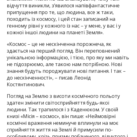
відчуття виникли, з’явилося напівфантастичне
припущення про те, що людина, все ж таки,
походить із космосу, і цей стан записаний на
генному рівні у кожного із нас – у мене, у вас і у
кожної іншої людини на планеті Земля».
«Космос – це не нескінченна порожнеча, як
здається на перший погляд. Він переповнений
унікальною інформацією, і тією, про яку ми навіть
не підозрюємо, але такою нам потрібною. Нові
знання будуть породжувати нові питання. І так –
до нескінченності», – писав Леонід
Костянтинович.
Погляд на Землю з висоти космічного польоту
здатен змінити світосприйняття будь-якої
людини. Так трапилося і з Каденюком. У своїй
книзі «Місія – космос», він пише: «Неймовірні
космічні враження неминуче вплинули на моє
сприйняття життя на Землі й примусили по-
особливому, крізь призму побаченого, відчутого і