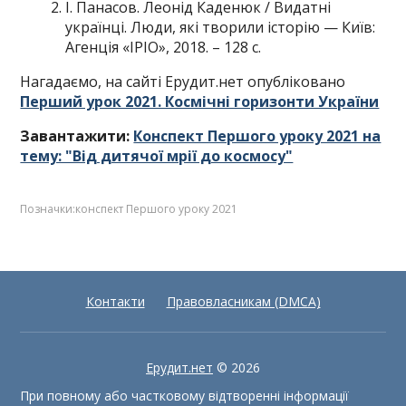
І. Панасов. Леонід Каденюк / Видатні
українці. Люди, які творили історію — Київ:
Агенція «ІРІО», 2018. – 128 с.
Нагадаємо, на сайті Ерудит.нет опубліковано
Перший урок 2021. Космічні горизонти України
Завантажити:
Конспект Першого уроку 2021 на
тему: "Від дитячої мрії до космосу"
Позначки:
конспект Першого уроку 2021
Контакти
Правовласникам (DMCA)
Ерудит.нет
© 2026
При повному або частковому відтворенні інформації