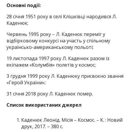
Основні події:
28 січня 1951 року в селі Клішківці народився Л.
Каденюк;
Червень 1995 року – Л. Каденюк переміг у
відбірковому конкурсі на участь у спільному
українсько-американському польоті;
19 листопада 1997 року Л. Каденюк разом із
екіпажем «Колумбія» полетів у космос;
3 грудня 1999 року Л. Каденюку присвоєно звання
«Герой України»;
31 січня 2018 року Л. Каденюк помер.
Список використаних джерел
Каденюк Леонід. Місія – Космос. – К. : Новий
друк, 2017. – 380 с.