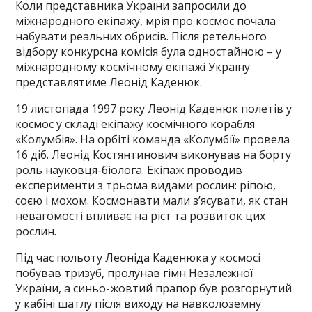
Коли представника України запросили до
міжнародного екіпажу, мрія про космос почала
набувати реальних обрисів. Після ретельного
відбору конкурсна комісія була одностайною – у
міжнародному космічному екіпажі Україну
представлятиме Леонід Каденюк.
19 листопада 1997 року Леонід Каденюк полетів у
космос у складі екіпажу космічного корабля
«Колумбія». На орбіті команда «Колумбії» провела
16 діб. Леонід Костянтинович виконував на борту
роль науковця-біолога. Екіпаж проводив
експерименти з трьома видами рослин: ріпою,
соєю і мохом. Космонавти мали з’ясувати, як стан
невагомості впливає на ріст та розвиток цих
рослин.
Під час польоту Леоніда Каденюка у космосі
побував тризуб, пролунав гімн Незалежної
України, а синьо-жовтий прапор був розгорнутий
у кабіні шатлу після виходу на навколоземну