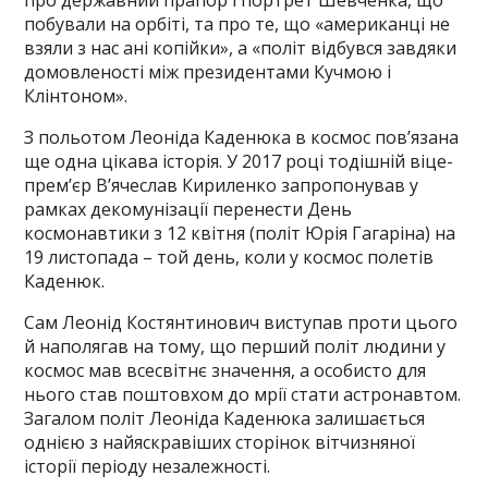
про державний прапор і портрет Шевченка, що
побували на орбіті, та про те, що «американці не
взяли з нас ані копійки», а «політ відбувся завдяки
домовленості між президентами Кучмою і
Клінтоном».
З польотом Леоніда Каденюка в космос пов’язана
ще одна цікава історія. У 2017 році тодішній віце-
прем’єр В’ячеслав Кириленко запропонував у
рамках декомунізації перенести День
космонавтики з 12 квітня (політ Юрія Гагаріна) на
19 листопада – той день, коли у космос полетів
Каденюк.
Сам Леонід Костянтинович виступав проти цього
й наполягав на тому, що перший політ людини у
космос мав всесвітнє значення, а особисто для
нього став поштовхом до мрії стати астронавтом.
Загалом політ Леоніда Каденюка залишається
однією з найяскравіших сторінок вітчизняної
історії періоду незалежності.