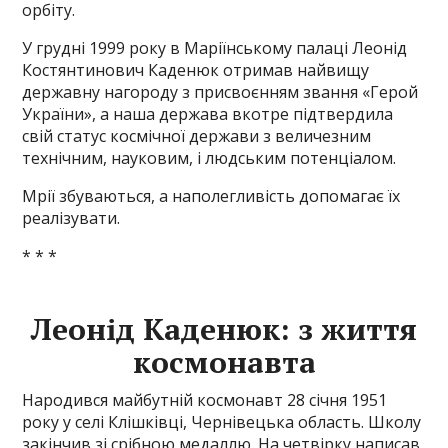
орбіту.
У грудні 1999 року в Маріїнському палаці Леонід
Костянтинович Каденюк отримав найвищу
державну нагороду з присвоєнням звання «Герой
України», а наша держава вкотре підтвердила
свій статус космічної держави з величезним
технічним, науковим, і людським потенціалом.
Мрії збуваються, а наполегливість допомагає їх
реалізувати.
* * *
Леонід Каденюк: з життя
космонавта
Народився майбутній космонавт 28 січня 1951
року у селі Клішківці, Чернівецька область. Школу
закінчив зі срібною медаллю. На четвірку написав