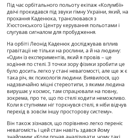
Під час орбітального польоту екіпаж «Колумбії»
двічі прокидався під звуки гімну України, який, на
прохання Каденюка, транслювався з
Х’юстонського Центру керування польотами і
слугував сигналом для пробудження.
На орбіті Леонід Каденюк досліджував вплив
гравітації не тільки на рослини, а й на людину:
«Один із експериментів, який я провів – це
ходіння по стелі. З точки зору фізики зробити це
було досить легко у стані невагомості, але ще ж є
така річ, як психологія людини. Виявилося, що
надзвичайно міцні стереотипи, з якими людина
вирушає у космос, там спрацювали на повну,
зокрема, про те, що по стелі ходити неможливо.
Коли я ступнями ніг торкнувся стелі, я ніби відчув
перехід в зовсім іншу просторову систему».
Він також зізнався, що порівняно легко переніс
невагомість і цей стан навіть здався йому
знайомим: «Коли почав аналізувати, чому такі