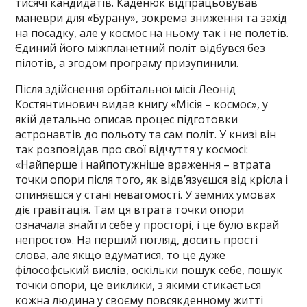
тисячі кандидатів. Каденюк відпрацьовував
маневри для «Бурану», зокрема зниження та захід
на посадку, але у космос на ньому так і не полетів.
Єдиний його міжпланетний політ відбувся без
пілотів, а згодом програму призупинили.
Після здійснення орбітальної місії Леонід
Костянтинович видав книгу «Місія – космос», у
якій детально описав процес підготовки
астронавтів до польоту та сам політ. У книзі він
так розповідав про свої відчуття у космосі:
«Найперше і найпотужніше враження – втрата
точки опори після того, як відв’язуєшся від крісла і
опиняєшся у стані невагомості. У земних умовах
діє гравітація. Там ця втрата точки опори
означала знайти себе у просторі, і це було вкрай
непросто». На перший погляд, досить прості
слова, але якщо вдуматися, то це дуже
філософський вислів, оскільки пошук себе, пошук
точки опори, це виклики, з якими стикається
кожна людина у своєму повсякденному житті