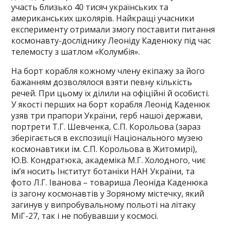
участь близько 40 тисяч українських та
американських школярів. Найкращі учасники
експерименту отримали змогу поставити питання
космонавту-досліднику Леоніду Каденюку під час
телемосту з шатлом «Колумбія».
На борт корабля кожному члену екіпажу за його
бажанням дозволялося взяти певну кількість
речей. При цьому їх ділили на офіційні й особисті.
У якості перших на борт корабля Леонід Каденюк
узяв три прапори України, герб нашої держави,
портрети Т.Г. Шевченка, С.П. Корольова (зараз
зберігається в експозиції Національного музею
космонавтики ім. С.П. Корольова в Житомирі),
Ю.В. Кондратюка, академіка М.Г. Холодного, чиє
ім’я носить Інститут ботаніки НАН України, та
фото Л.Г. Іванова – товариша Леоніда Каденюка
із загону космонавтів у Зоряному містечку, який
загинув у випробувальному польоті на літаку
МіГ-27, так і не побувавши у космосі.