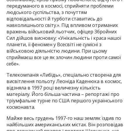
передуманого в космосі, сприйняти проблеми
людського суспільства, з почуттям
відповідальності й турботи ставитись до
навколишнього світу.». Під впливом отриманих
вражень військовий льотчик, офіцер Збройних
Сил дійшов висновку: «Унікальність і краса нашої
планети, її феномен у Всесвіті не сумісні з
військовою діяльністю людини. При цьому
сприймаєш все це як злочин людини проти самої
себе».
Телекомпанія «Либідь», спеціально створена для
висвітлення польоту Леоніда Каденюка в космос,
відзняла в 1997 році величезну кількість
матеріалу. Його більша частина – репортажі про
тріумфальне турне по США першого українського
космонавта.
Майже весь грудень 1997-го наш земляк їздив по
найбільших американських містах. Він розповідав