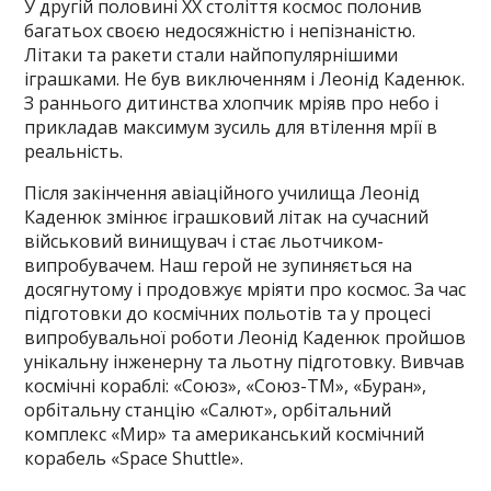
У другій половині ХХ століття космос полонив
багатьох своєю недосяжністю і непізнаністю.
Літаки та ракети стали найпопулярнішими
іграшками. Не був виключенням і Леонід Каденюк.
З раннього дитинства хлопчик мріяв про небо і
прикладав максимум зусиль для втілення мрії в
реальність.
Після закінчення авіаційного училища Леонід
Каденюк змінює іграшковий літак на сучасний
військовий винищувач і стає льотчиком-
випробувачем. Наш герой не зупиняється на
досягнутому і продовжує мріяти про космос. За час
підготовки до космічних польотів та у процесі
випробувальної роботи Леонід Каденюк пройшов
унікальну інженерну та льотну підготовку. Вивчав
космічні кораблі: «Союз», «Союз-ТМ», «Буран»,
орбітальну станцію «Салют», орбітальний
комплекс «Мир» та американський космічний
корабель «Space Shuttle».