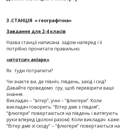
3 .СТАНЦІЯ « географічна»
Завдання для 2-4 класів
Назва станції написана задом наперед і її
потрібно прочитати правильно.
«итотсич анїарк»
Як туди потрапити?
Чи знаєте ви, де північ, південь, захід і схід?
Давайте проведемо гру, щоб перевірити ваші
знання.
Викладач – “вітер”, учні – “флюгери”. Коли
викладач говорить: “Вітер дме з півдня”,
“флюгери” повертаються на південь і витягують
руки вперед (долоні разом). Коли викладач каже:
“Вітер дме зі сходу” – “флюгери” повертаються на