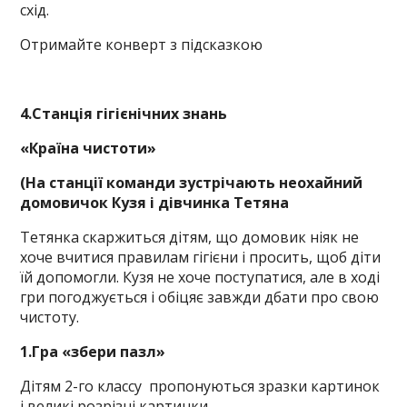
схід.
Отримайте конверт з підсказкою
4.Станція гігієнічних знань
«Країна чистоти»
(На станції команди зустрічають неохайний
домовичок Кузя і дівчинка Тетяна
Тетянка скаржиться дітям, що домовик ніяк не
хоче вчитися правилам гігієни і просить, щоб діти
їй допомогли. Кузя не хоче поступатися, але в ході
гри погоджується і обіцяє завжди дбати про свою
чистоту.
1.Гра «збери пазл»
Дітям 2-го классу пропонуються зразки картинок
і великі розрізні картинки