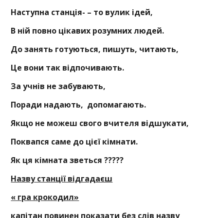
Наступна
станція-
– то вулик ідей,
В ній повно цікавих розумних людей
.
До занять готуються,
пишуть,
читають,
Ц
е вони так відпочивають
.
За учнів не забувають,
Поради надають, допомагають.
Якщо не можеш свого вчителя відшукати,
Поквапся саме до цієї кімнати
.
Як ця кімната зветься ?????
Назву станції відгадаєш
« гра крокодил»
капітан повинен показати без слів назву