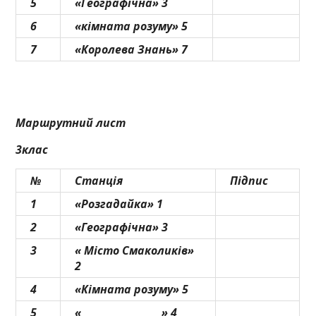
5
«Географічна» 3
6
«кімната розуму» 5
7
«Королева Знань» 7
Маршрутний лист
3клас
№
Станція
Підпис
1
«Розгадайка» 1
2
«Географічна» 3
3
« Місто Смаколиків»
2
4
«Кімната розуму» 5
5
«___________________» 4