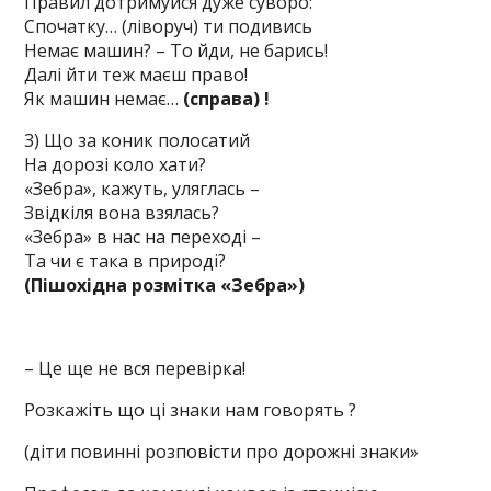
Правил дотримуйся дуже суворо:
Спочатку… (ліворуч) ти подивись
Немає машин? – То йди, не барись!
Далі йти теж маєш право!
Як машин немає…
(
справа) !
3) Що за коник полосатий
На дорозі коло хати?
«Зебра», кажуть, уляглась –
Звідкіля вона взялась?
«Зебра» в нас на переході –
Та чи є така в природі?
(Пішохідна розмітка «Зебра»)
– Це ще не вся перевірка!
Розкажіть що ці знаки нам говорять ?
(діти повинні розповісти про дорожні знаки»