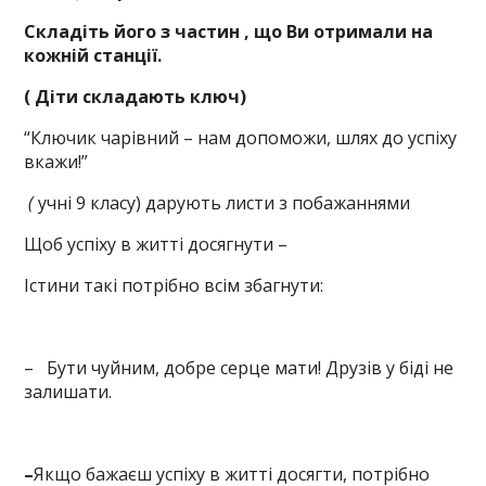
Складіть його з
частин
,
що Ви отримали на
кожній станції.
( Діти складають ключ)
“Ключик чарівний – нам допоможи, шлях до успіху
вкажи!”
(
учні 9 класу) дарують листи з побажаннями
Щоб успіху в житті досягнути –
Істини такі потрібно всім збагнути:
– Бути чуйним, добре серце мати! Друзів у біді не
залишати.
–
Якщо бажаєш успіху в житті досягти, потрібно