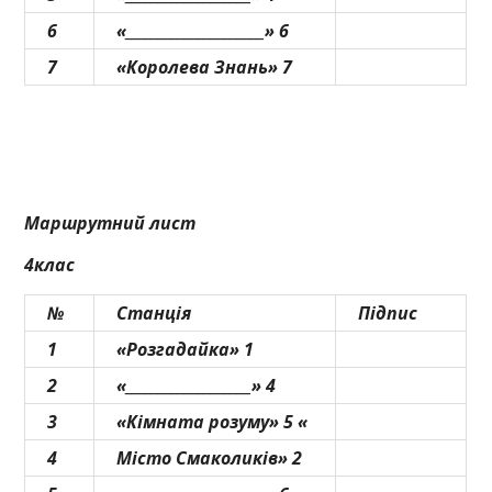
6
«_____________________» 6
7
«Королева Знань» 7
Маршрутний лист
4клас
№
Станція
Підпис
1
«Розгадайка» 1
2
«___________________» 4
3
«Кімната розуму» 5 «
4
Місто Смаколиків» 2