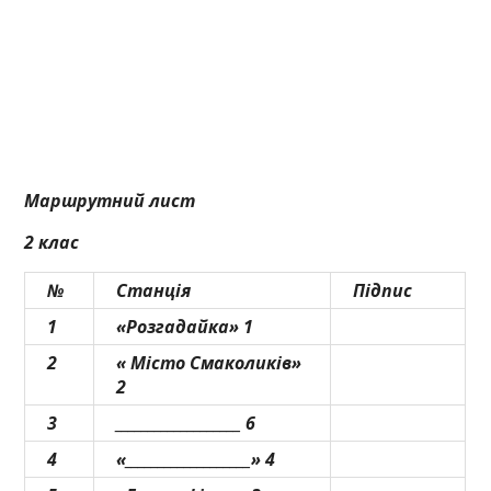
Маршрутний лист
2 клас
№
Станція
Підпис
1
«Розгадайка» 1
2
« Місто Смаколиків»
2
3
___________________ 6
4
«___________________» 4