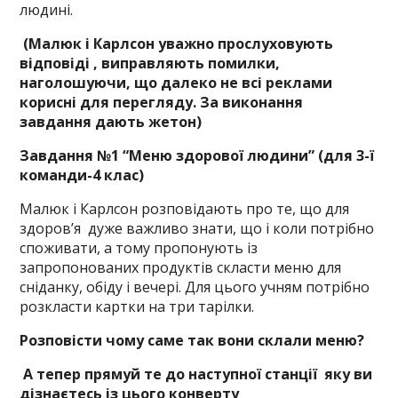
людині.
(Малюк і Карлсон уважно прослуховують
відповіді , виправляють помилки,
наголошуючи, що далеко не всі реклами
корисні для перегляду. За виконання
завдання дають жетон)
Завдання №1 “Меню здорової людини” (для 3-ї
команди-4 клас)
Малюк і Карлсон розповідають про те, що для
здоров’я дуже важливо знати, що і коли потрібно
споживати, а тому пропонують із
запропонованих продуктів скласти меню для
сніданку, обіду і вечері. Для цього учням потрібно
розкласти картки на три тарілки.
Розповісти чому саме так вони склали меню?
А тепер прямуй те до наступної станції яку ви
дізнаєтесь із цього конверту