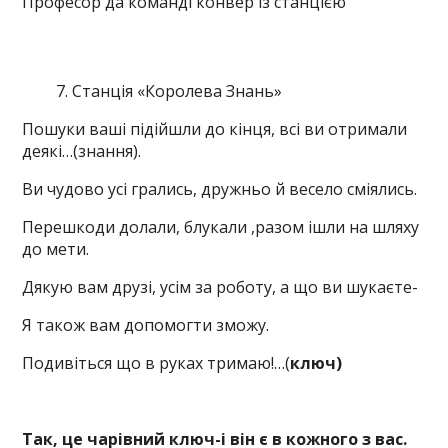
Професор да команді конвер із станцією
Станція «Королева Знань»
Пошуки ваші підійшли до кінця, всі ви отримали
деякі…(знання).
Ви чудово усі грались, дружньо й весело сміялись.
Перешкоди долали, блукали ,разом ішли на шляху
до мети.
Дякую вам друзі, усім за роботу, а що ви шукаєте-
Я також вам допомогти зможу.
Подивіться що в руках тримаю!…(
ключ)
Так, це чарівний ключ-і він є в кожного з вас.