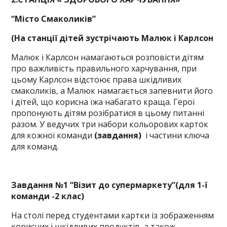
“Місто Смаколиків”
(На станції дітей зустрічають Малюк і Карлсон
Малюк і Карлсон намагаються розповісти дітям
про важливість правильного харчування, при
цьому Карлсон відстоює права шкідливих
смаколиків, а Малюк намагається запевнити його
і дітей, що корисна їжа набагато краща. Герої
пропонують дітям розібратися в цьому питанні
разом. У ведучих три набори кольорових карток
для кожної команди
(завдання)
і частини ключа
для команд.
Завдання №1 “Візит до супермаркету”(для 1-ї
команди -2 клас)
На столі перед студентами картки із зображенням
корисних і шкідливих продуктів, а також