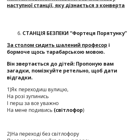
наступної станції, яку дізнається з конверта
СТАНЦІЯ БЕЗПЕКИ “Фортеця Порятунку”
За столом сидить шалений професор
і
бормоче щось тарабарською мовою.
Він звертається до дітей: Пропоную вам
загадки, помізкуйте ретельно, щоб дати
відгадки.
1)Як переходиш вулицю,
На розі зупинись
І перш за все уважно
На мене подивись
(світлофор
)
2)На переході без світлофору