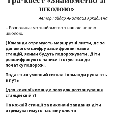
Гра-квест «Знайомство зі
школою»
Автор Гайдар Анастасія Аркадіївна
– Розпочинаємо знайомство з нашою новою
школою.
( Команди отримують маршрутні листи, де за
допомогою шифру зашифровані назви
станцій, якими будуть подорожувати . Діти
розшифровують написи і готуються до
початку подорожі.
Подається умовний сигнал і команди рушають
в путь
(для кожної команди порядок розташування
станцій свій ?)
На кожній станції
за виконані завдання діти
отримуватимуть частину ключа