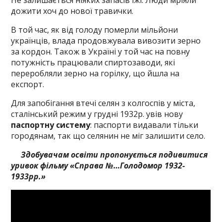
Не залишається ніяких запасів їжі. Люди мріяли
дожити хоч до нової травички.
В той час, як від голоду померли мільйони
українців, влада продовжувала вивозити зерно
за кордон. Також в Україні у той час на повну
потужність працювали спиртозаводи, які
переробляли зерно на горілку, що йшла на
експорт.
Для запобігання втечі селян з колгоспів у міста,
сталінський режим у грудні 1932р. увів нову
паспортну систему
: паспорти видавали тільки
городянам, так що селянин не міг залишити село.
Здобувачам освіти пропонується подивитися
уривок фільму «Справа №…Голодомор 1932-
1933рр.»