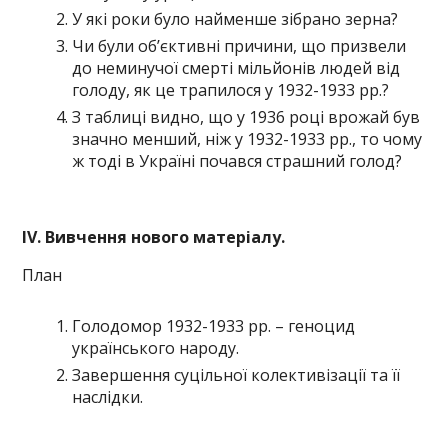
У які роки було найменше зібрано зерна?
Чи були об’єктивні причини, що призвели
до неминучої смерті мільйонів людей від
голоду, як це трапилося у 1932-1933 рр.?
З таблиці видно, що у 1936 році врожай був
значно менший, ніж у 1932-1933 рр., то чому
ж тоді в Україні почався страшний голод?
І
V
. Вивчення нового матеріалу.
План
Голодомор 1932-1933 рр. – геноцид
українського народу.
Завершення суцільної колективізації та її
наслідки.