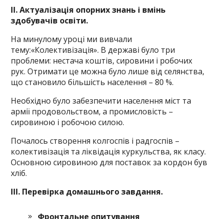
ІІ. Актуалізація опорних знань і вмінь
здобувачів освіти.
На минулому уроці ми вивчали
тему:«Колективізація». В державі було три
проблеми: нестача коштів, сировини і робочих
рук. Отримати це можна було лише від селянства,
що становило більшість населення – 80 %.
Необхідно було забезпечити населення міст та
армії продовольством, а промисловість –
сировиною і робочою силою.
Почалось створення колгоспів і радгоспів –
колективізація та ліквідація куркульства, як класу.
Основною сировиною для поставок за кордон був
хліб.
ІІІ. Перевірка домашнього завдання.
Фронтальне опитування