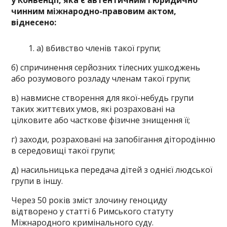
чинним міжнародно-правовим актом,
віднесено:
a) вбивство членів такої групи;
б) спричинення серйозних тілесних ушкоджень
або розумового розладу членам такої групи;
в) навмисне створення для якої-небудь групи
таких життєвих умов, які розраховані на
цілковите або часткове фізичне знищення її;
г) заходи, розраховані на запобігання дітородінню
в середовищі такої групи;
д) насильницька передача дітей з однієї людської
групи в іншу.
Через 50 років зміст злочину геноциду
відтворено у статті 6 Римського статуту
Міжнародного кримінального суду.