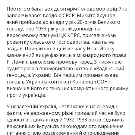
Протягом багатьох десятиріч Голодомор офіційно
заперечувався владою СРСР. Микита Хрущов,
який прийшов до влади у рік 20-річчя Великого
голоду, про 1933 рік у своїй доповіді на
вересневому пленумі ЦК КПРС, присвяченому
розвитку сільського господарства, навіть не
згадав. Приблизно в цей же час у Нью-Йорку
зазначений вище фахівець з міжнародного права
Р. Лемкін виголосив промову перед 3-тисячною
аудиторією з промовистою назвою «Радянський
геноцид в Україні». Він першим проаналізував
голод в Україні в контексті Конвенції ООН і
визначив його як геноцид комуністичного режиму
проти українців.
У незалежній Україні, незважаючи на очевидні
факти, на державному рівні тривалий час не було
єдності в оцінках подій 1932-1933 років. Одним із
важливіших імпульсів законодавчого вирішення
питання стало розсекречення й оприлюднення