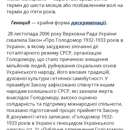
термін до шести місяців або позбавленням волі на
термін до п’яти років.
Геноцид
— крайня форма
дискримінації
.
28 листопада 2006 року Верховна Рада України
схвалила Закон «Про Голодомор 1932-1933 років в
Україні», в якому засуджено злочинні дії
тоталітарного режиму СРСР, організацію
Голодомору, що стало причиною знищення
мільйонів людей, руйнування соціальних основ
Українського народу, його вікових традицій,
духовної культури і етнічної самобутності. У
преамбулі Закону зафіксовано співчуття іншим
народам колишнього СРСР, які зазнали жертв
внаслідок Голодомору, високо оцінено
солідарність та підтримку міжнародної спільноти,
показано підготовчий процес прийняття Закону.
В документі чітко записано: «Голодомор 1932-
1933 років в Україні є геноцидом Українського
народу» (ст. 1); «Публічне заперечення Голодомору