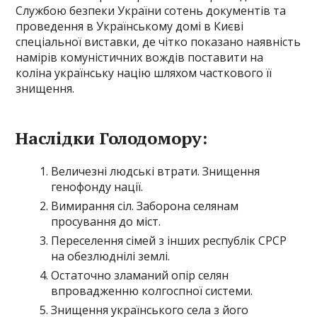
Службою безпеки України сотень документів та
проведення в Українському домі в Києві
спеціальної виставки, де чітко показано наявність
намірів комуністичних вождів поставити на
коліна українську націю шляхом часткового її
знищення.
Наслідки Голодомору:
Величезні людські втрати. Знищення
генофонду нації.
Вимирання сіл. Заборона селянам
просування до міст.
Переселення сімей з інших республік СРСР
на обезлюднілі землі.
Остаточно зламаний опір селян
впровадженню колгоспної системи.
Знищення українського села з його