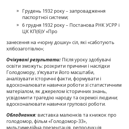
Грудень 1932 року – запровадження
паспортної системи;
6 грудня 1932 року – Постанова РНК УСРР і
ЦК КП(б)У «Про
занесення на «чорну дошку» сіл, які «саботують
хлібозаготівлю»;
Очікувані результати:
Після уроку здобувачі
освіти зможуть: розкрити причини і наслідки
Голодомору, з’ясувати його масштаби,
аналізувати історичні факти, формувати і
вдосконалювати навички роботи зі статистичним
матеріалом, як джерелом історичних знань,
усвідомити трагедію народу та окремої людини;
вдосконалювати навички групової роботи.
Обладнання
:
виставка малюнків та книжок про
голодомор, фільм «Голодомор-33»,
мультимедійна презентація, репродукція