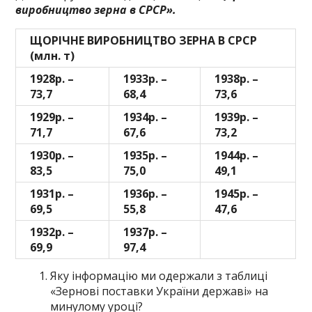
виробництво зерна в СРСР».
ЩОРІЧНЕ ВИРОБНИЦТВО ЗЕРНА В СРСР
(млн. т)
1928р. –
1933р. –
1938р. –
73,7
68,4
73,6
1929р. –
1934р. –
1939р. –
71,7
67,6
73,2
1930р. –
1935р. –
1944р. –
83,5
75,0
49,1
1931р. –
1936р. –
1945р. –
69,5
55,8
47,6
1932р. –
1937р. –
69,9
97,4
Яку інформацію ми одержали з таблиці
«Зернові поставки України державі» на
минулому уроці?