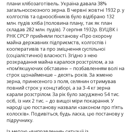
плани хлібозаготівель. Україна давала 38%
загальносоюзного зерна. В червні жовтні 1932 р. у
колгоспів та одноосібників було відібрано 132
млн. пудів хліба (половина плану, так як план
складав 282 млн. пудів). 7 серпня 1932р. ВУЦВК і
РНК СРСР прийняли постанову «Про охорону
майна державних підприємств, колгоспів і
кооперативів та про зміцнення суспільної
(соціалістичної) власності. Згідно з нею
розкрадання майна каралося розстрілом, а за
«пом’якшуючих обставин» – позбавленням волі на
строк щонайменше – десять років. За жменю
зерна, принесеного з поля, селянин отримував
повний строк у концтаборі, а за 3-4 кг зерна
карали розстрілом. За рік було засуджено 54 тис.
осіб, із них 2 тис. – до вищої міри покарання. У
народі цю постанову назвали «законом про п’ять
колосків». Подивіться, будь ласка, цю постанову у
підручнику.
Із метою «виправлення» ситуації із