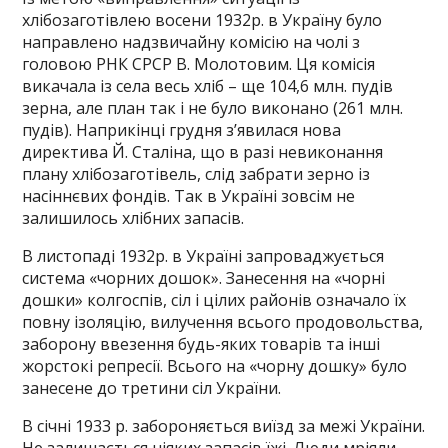
хлібозаготівлею восени 1932р. в Україну було
направлено надзвичайну комісію на чолі з
головою РНК СРСР В. Молотовим. Ця комісія
викачала із села весь хліб – ще 104,6 млн. пудів
зерна, але план так і не було виконано (261 млн.
пудів). Наприкінці грудня з’явилася нова
директива Й. Сталіна, що в разі невиконання
плану хлібозаготівель, слід забрати зерно із
насіннєвих фондів. Так в Україні зовсім не
залишилось хлібних запасів.
В листопаді 1932р. в Україні запроваджується
система «чорних дошок». Занесення на «чорні
дошки» колгоспів, сіл і цілих районів означало їх
повну ізоляцію, вилучення всього продовольства,
заборону ввезення будь-яких товарів та інші
жорстокі репресії. Всього на «чорну дошку» було
занесене до третини сіл України.
В січні 1933 р. забороняється виїзд за межі України.