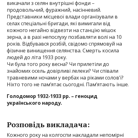
викачали з селян внутрішні фонди –
продовольчий, фуражний, насінневий.
Представники місцевої влади організували в
селах спеціальні бригади, які вимигали від
кожного негайно відвезти на станцію мішок
зерна, а в разі непослуху позбавляти волі на 10
років. Відбувався розбій, свідомо спрямовуй на
фізичне винищення селянства. Смерть косила
людей до літа 1933 року.
Чи була того року весна? Чи прилетіли до
знайомих осель довірливі лелеки? Чи співали
травневими ночами у вербах на ріками солов’ї?
Ніхто того не пам’ятає сьогодні. Пам’ятають інше.
Голодомор 1932-1933 рр. – геноцид
українського народу.
Розповідь викладача:
Кожного року на колгоспи накладали непомірні