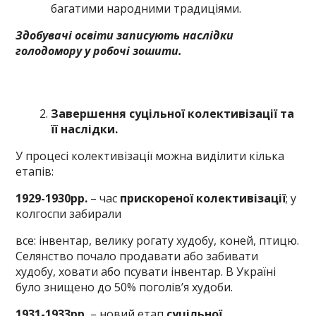
багатими народними традиціями.
Здобувачі освіти записують наслідки
голодомору у робочі зошити.
Завершення суцільної колективізації та
її наслідки.
У процесі колективізації можна виділити кілька
етапів:
1929-1930рр.
– час
прискореної колективізації
; у
колгоспи забирали
все: інвентар, велику рогату худобу, коней, птицю.
Селянство почало продавати або забивати
худобу, ховати або псувати інвентар. В Україні
було знищено до 50% поголів’я худоби.
1931-1933рр.
– новий етап
суцільної