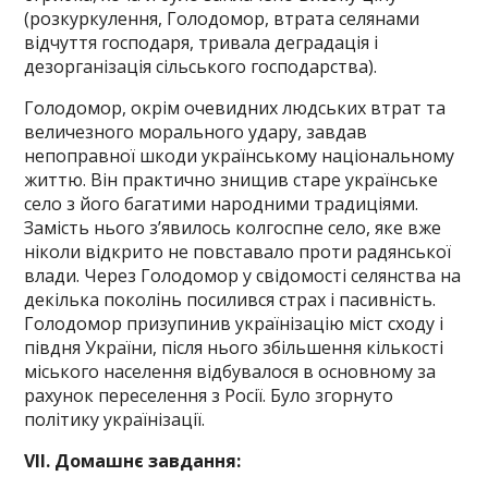
(розкуркулення, Голодомор, втрата селянами
відчуття господаря, тривала деградація і
дезорганізація сільського господарства).
Голодомор, окрім очевидних людських втрат та
величезного морального удару, завдав
непоправної шкоди українському національному
життю. Він практично знищив старе українське
село з його багатими народними традиціями.
Замість нього з’явилось колгоспне село, яке вже
ніколи відкрито не повставало проти радянської
влади. Через Голодомор у свідомості селянства на
декілька поколінь посилився страх і пасивність.
Голодомор призупинив українізацію міст сходу і
півдня України, після нього збільшення кількості
міського населення відбувалося в основному за
рахунок переселення з Росії. Було згорнуто
політику українізації.
V
І
I
. Домашнє завдання: