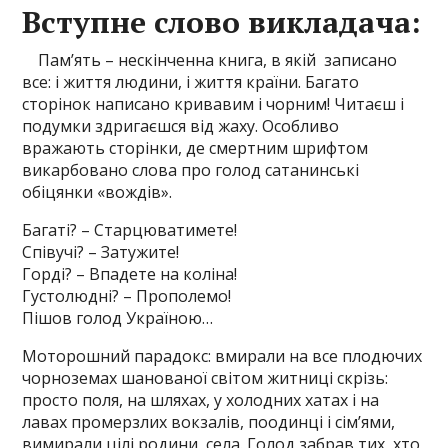
Вступне слово викладача
:
Пам’ять – нескінченна книга, в якій записано
все: і життя людини, і життя країни. Багато
сторінок написано кривавим і чорним! Читаєш і
подумки здригаєшся від жаху. Особливо
вражають сторінки, де смертним шрифтом
викарбовано слова про голод сатанинські
обіцянки «вождів».
Багаті? – Старцюватимете!
Співучі? – Затужите!
Горді? – Впадете на коліна!
Густолюдні? – Прополемо!
Пішов голод Україною…
Моторошний парадокс: вмирали на все плодючих
чорноземах шанованої світом житниці скрізь:
просто поля, на шляхах, у холодних хатах і на
лавах промерзлих вокзалів, поодинці і сім’ями,
вимирали цілі родини, села. Голод забрав тих, хто