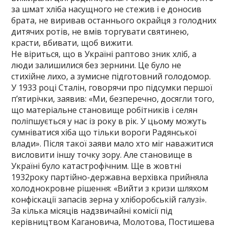
за шмат хліба насущного не стежив і е доносив
брата, не виривав останнього окрайця з голодних
дитячих ротів, не вмів торгувати святинею,
красти, вбивати, щоб вижити.
Не віриться, що в Україні раптово зник хліб, а
люди залишилися без зернини. Це було не
стихійне лихо, а зумисне підготовний голодомор.
У 1933 році Сталін, говорячи про підсумки першої
п’ятирічки, заявив: «Ми, безперечно, досягли того,
що матеріальне становище робітників і селян
поліпшується у нас із року в рік. У цьому можуть
сумніватися хіба що тільки вороги Радянської
влади». Після такої заяви мало хто міг наважитися
висловити іншу точку зору. Але становище в
Україні було катастрофічним. Ще в жовтні
1932року партійно-державна верхівка прийняла
холоднокровне рішення: «Вийти з кризи шляхом
конфіскації запасів зерна у хліборобській галузі».
За кілька місяців надзвичайні комісії під
керівництвом Кагановича, Молотова, Постишева