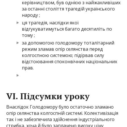
керівництвом, був однією з найжахливіших
за останні століття трагедій українського
народу ;
ця трагедія, наслідки якої
відгукуватимуться багато десятиліть по
тому ;
за допомогою голодомору тоталітарний
режим зламав опір селянства перед
колгоспною системою; підірвав силу
відстоювання споконвічних національних
прав.
VI
.
Підсумки уроку
Внаслідок Голодомору було остаточно зламано
опір селянства колгоспній системі. Колективізація
так і не забезпечила здійснення індустріального
стрибка, хоча й було заплачено високу ціну