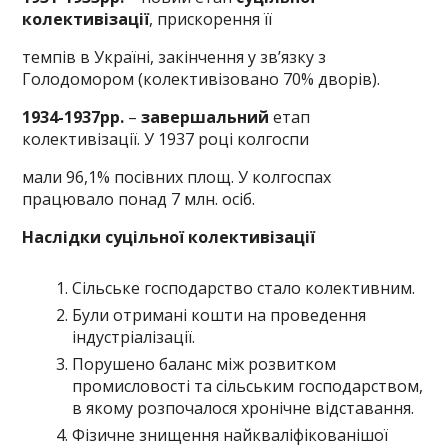
колективізації
, прискорення її
темпів в Україні, закінчення у зв’язку з
Голодомором (колективізовано 70% дворів).
1934-1937рр.
–
завершальний
етап
колективізації. У 1937 році колгоспи
мали 96,1% посівних площ. У колгоспах
працювало понад 7 млн. осіб.
Наслідки суцільної колективізації
Сільське господарство стало колективним.
Були отримані кошти на проведення
індустріалізації.
Порушено баланс між розвитком
промисловості та сільським господарством,
в якому розпочалося хронічне відставання.
Фізичне знищення найкваліфікованішої