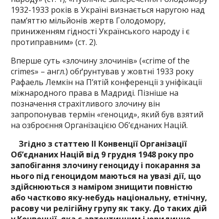
1932-1933 років в Україні визнається наругою над
пам’яттю мільйонів жертв Голодомору,
приниженням гідності Українського народу і є
протиправним» (ст. 2).
Вперше суть «злочину злочинів» («crime of the
crimes» – англ.) обґрунтував у жовтні 1933 року
Рафаель Лемкін на П’ятій конференції з уніфікації
міжнародного права в Мадриді. Пізніше на
позначення страхітливого злочину він
запропонував термін «геноцид», який був взятий
на озброєння Організацією Об’єднаних Націй.
Згідно з статтею II Конвенції Організації
Об’єднаних Націй від 9 грудня 1948 року про
запобігання злочину геноциду і покарання за
нього під геноцидом маються на увазі дії, що
здійснюються з наміром знищити повністю
або частково яку-небудь національну, етнічну,
расову чи релігійну групу як таку. До таких дій
у Конвенції, яка є автентичним і юридично