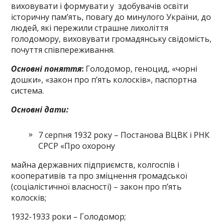
виховувати і формувати у здобувачів освіти
історичну пам’ять, повагу до минулого України, до
людей, які пережили страш­не лихоліття
голодомору, виховувати громадянську свідомість,
почуття співпереживання.
Основні поняття
:
Голодомор, геноцид, «чорні
дошки», «закон про п’ять колосків», паспортна
система.
Основні дати:
7 серпня 1932 року – Постанова ВЦВК і РНК
СРСР «Про охорону
майна державних підприємств, колгоспів і
кооперативів та про зміцнення громадської
(соціалістичної власності) – закон про п’ять
колосків;
1932-1933 роки – Голодомор;