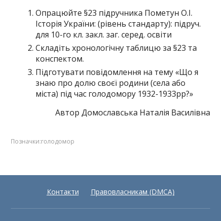
Опрацюйте §23 підручника Пометун О.І.
Історія України: (рівень стандарту): підруч.
для 10-го кл. закл. заг. серед. освіти
Складіть хронологічну таблицю за §23 та
конспектом.
Підготувати повідомлення на тему «Що я
знаю про долю своєї родини (села або
міста) під час голодомору 1932-1933рр?»
Автор Домославська Наталія Василівна
Позначки:
голодомор
Контакти
Правовласникам (DMCA)