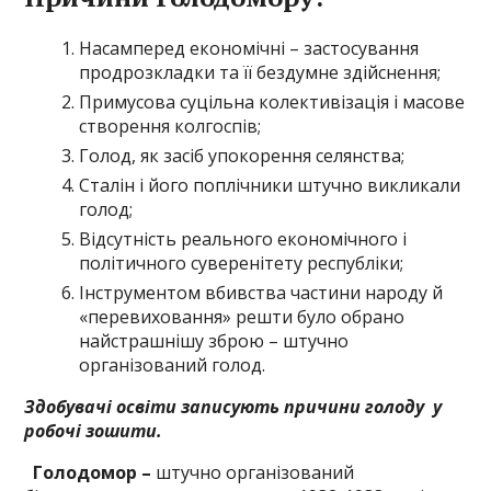
Насамперед економічні – застосування
продрозкладки та її бездумне здійснення;
Примусова суцільна колективізація і масове
створення колгоспів;
Голод, як засіб упокорення селянства;
Сталін і його поплічники штучно викликали
голод;
Відсутність реального економічного і
політичного суверенітету республіки;
Інструментом вбивства частини народу й
«перевиховання» решти було обрано
найстрашнішу зброю – штучно
організований голод.
Здобувачі освіти записують причини голоду у
робочі зошити.
Голодомор –
штучно організований