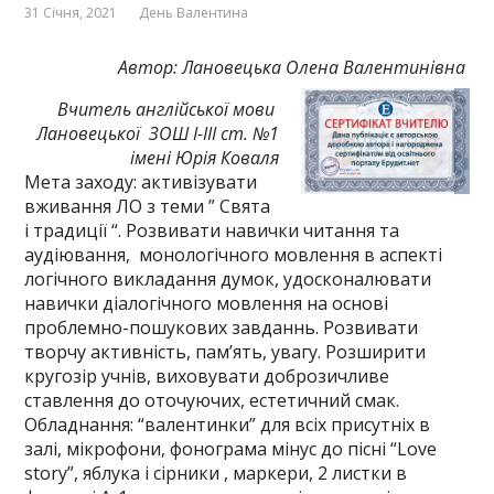
31 Січня, 2021
День Валентина
Автор: Лановецька Олена Валентинівна
Вчитель англійської мови
Лановецької ЗОШ І-ІІІ ст. №1
імені Юрія Коваля
Мета заходу: активізувати
вживання ЛО з теми ” Свята
і традиції “. Розвивати навички читання та
аудіювання, монологічного мовлення в аспекті
логічного викладання думок, удосконалювати
навички діалогічного мовлення на основі
проблемно-пошукових завданнь. Розвивати
творчу активність, пам’ять, увагу. Розширити
кругозір учнів, виховувати доброзичливе
ставлення до оточуючих, естетичний смак.
Обладнання: “валентинки” для всіх присутніх в
залі, мікрофони, фонограма мінус до пісні “Love
story”, яблука і сірники , маркери, 2 листки в