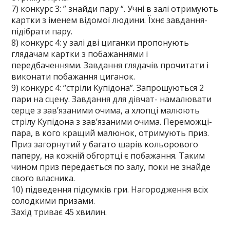
7) конкурс 3: ” знайди пару “. Учні в залі отримують
картки з іменем відомої людини. Їхнє завдання-
підібрати пару.
8) конкурс 4: у залі дві циганки пропонують
глядачам картки з побажаннями і
передбаченнями. Завдання глядачів прочитати і
виконати побажання циганок.
9) конкурс 4: “стріли Купідона”. Запрошуються 2
пари на сцену. Завдання для дівчат- намалювати
серце з зав’язаними очима, а хлопці малюють
стрілу Купідона з зав’язаними очима. Переможці-
пара, в кого кращий малюнок, отримують приз.
Приз загорнутий у багато шарів кольорового
паперу, на кожній обгортці є побажання. Таким
чином приз передається по залу, поки не знайде
свого власника.
10) підведення підсумків гри. Нагородження всіх
солодкими призами.
Захід триває 45 хвилин.