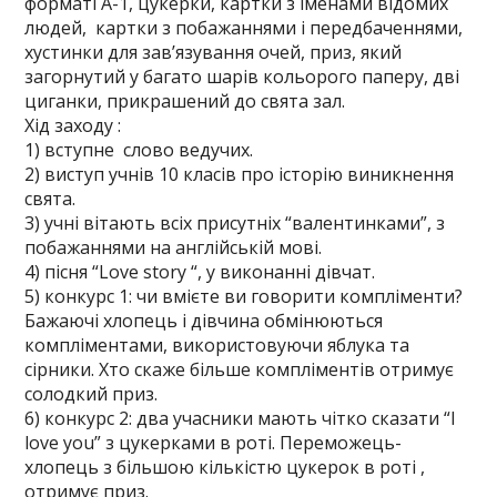
форматі А-1, цукерки, картки з іменами відомих
людей, картки з побажаннями і передбаченнями,
хустинки для зав’язування очей, приз, який
загорнутий у багато шарів кольорого паперу, дві
циганки, прикрашений до свята зал.
Хід заходу :
1) вступне слово ведучих.
2) виступ учнів 10 класів про історію виникнення
свята.
3) учні вітають всіх присутніх “валентинками”, з
побажаннями на англійській мові.
4) пісня “Love story “, у виконанні дівчат.
5) конкурс 1: чи вмієте ви говорити компліменти?
Бажаючі хлопець і дівчина обмінюються
компліментами, використовуючи яблука та
сірники. Хто скаже більше компліментів отримує
солодкий приз.
6) конкурс 2: два учасники мають чітко сказати “I
love you” з цукерками в роті. Переможець-
хлопець з більшою кількістю цукерок в роті ,
отримує приз.