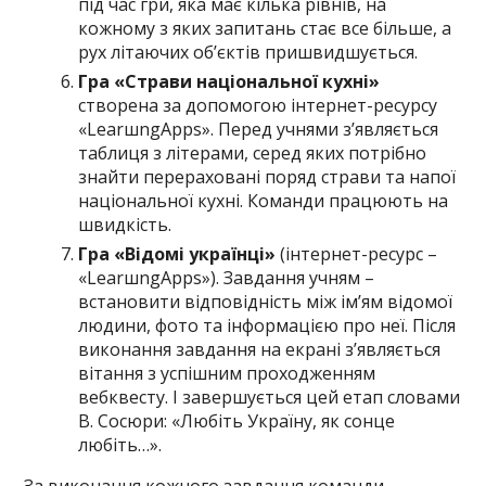
під час гри, яка має кілька рівнів, на
кожному з яких запитань стає все більше, а
рух літаючих об’єктів пришвидшується.
Гра «Страви національної кухні»
створена за допомогою інтернет-ресурсу
«LearшngApps». Перед учнями з’являється
таблиця з літерами, серед яких потрібно
знайти перераховані поряд страви та напої
національної кухні. Команди працюють на
швидкість.
Гра «Відомі українці»
(інтернет-ресурс –
«LearшngApps»). Завдання учням –
встановити відповідність між ім’ям відомої
людини, фото та інформацією про неї. Після
виконання завдання на екрані з’являється
вітання з успішним проходженням
вебквесту. І завершується цей етап словами
В. Сосюри: «Любіть Україну, як сонце
любіть…».