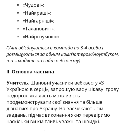
«Чудові»;
«Найкращі»;
«Найгарніші»;
«Талановиті»;
«Найрозумніші».
(Учні об’єднуються в команди по 3-4 особи і
розміщуються за одним комп’ютером/ноутбуком,
та заходять на сайт вебквесту)
ІІ. Основна частина
Учитель.
Шановні учасники вебквесту «З
Україною в серці», запрошую вас у цікаву ігрову
подорож, яка дасть можливість
продемонструвати свої знання та більше
дізнатися про Україну. На вас чекають сім
завдань, під час виконання яких перевіримо
наскільки ви кмітливі, уважні та швидкі.