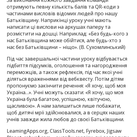
За виконання кожного завдання команди
отримують певну кількість балів та QR-коди з
частинами висловів відомих людей про нашу
Батьківщину. Наприкінці уроку учні мають
написати ці вислови на аркушах паперу та
розмістити на дошці. Наприклад: «Без будь-кого з
нас Батьківщина може обійтися, але будь-хто з
нас без Батьківщини – ніщо». (В. Сухомлинський)
Під час завершальної частини уроку відбувається
підбиття підсумків, оголошення та нагородження
переможців, а також рефлексія, під час якої учні
діляться враженнями від вебквесту. Потім дітям
пропонуємо закінчити речення: «Я хочу, щоб моя
Україна…». Учні можуть сказати: «Я хочу, що моя
Україна була багатою, успішною, квітучою,
щасливою». А нам залишиться лише побажати,
щоб дитячі мрії здійснювалися, а в серцях наших
учнів завжди жила любов до своєї Батьківщини.
LeamingApps.org, ClassTools.net, Fyrebox, Jigsaw