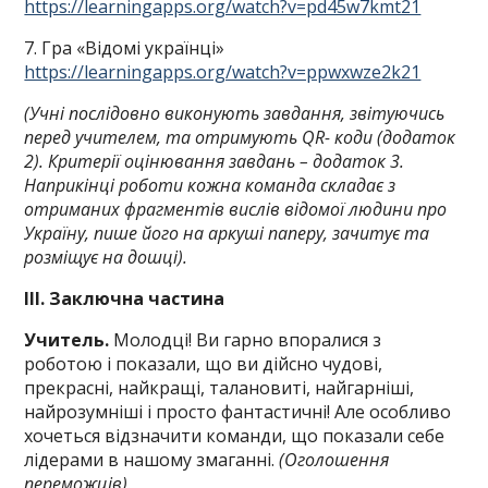
https://learningapps.org/watch?v=pd45w7kmt21
7. Гра «Відомі українці»
https://learningapps.org/watch?v=ppwxwze2k21
(Учні послідовно виконують завдання, звітуючись
перед учителем, та отримують QR- коди (додаток
2). Критерії оцінювання завдань – додаток 3.
Наприкінці роботи кожна команда складає з
отриманих фрагментів вислів відомої людини про
Україну, пише його на аркуші паперу, зачитує та
розміщує на дошці).
ІІІ. Заключна частина
Учитель.
Молодці! Ви гарно впоралися з
роботою і показали, що ви дійсно чудові,
прекрасні, найкращі, талановиті, найгарніші,
найрозумніші і просто фантастичні! Але особливо
хочеться відзначити команди, що показали себе
лідерами в нашому змаганні.
(Оголошення
переможців)
.