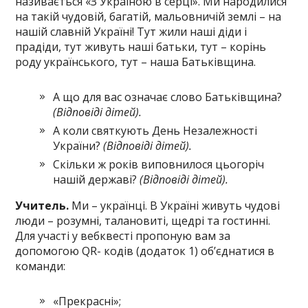
називається «З Україною в серці». Ми народилися
на такій чудовій, багатій, мальовничій землі – на
нашій славній Україні! Тут жили наші діди і
прадіди, тут живуть наші батьки, тут – корінь
роду українського, тут – наша Батьківщина.
А що для вас означає слово Батьківщина?
(Відповіді дітей).
А коли святкують День Незалежності
України?
(Відповіді дітей).
Скільки ж років виповнилося цьогоріч
нашій державі?
(Відповіді дітей).
Учитель.
Ми – українці. В Україні живуть чудові
люди – розумні, талановиті, щедрі та гостинні.
Для участі у вебквесті пропоную вам за
допомогою QR- кодів (додаток 1) об’єднатися в
команди:
«Прекрасні»;