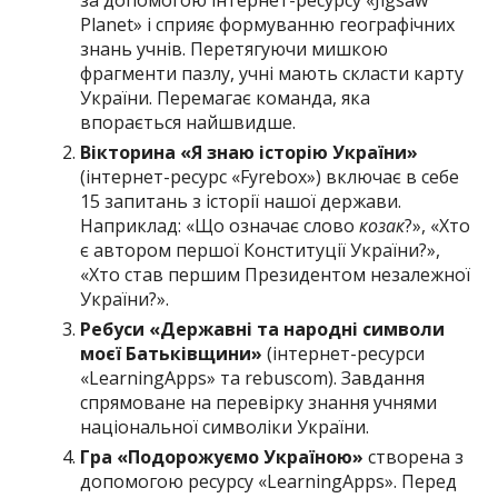
за допомогою інтернет-ресурсу «Jigsaw
Planet» і сприяє формуванню географічних
знань учнів. Перетягуючи мишкою
фрагменти пазлу, учні мають скласти карту
України. Перемагає команда, яка
впорається найшвидше.
Вікторина «Я знаю історію України»
(інтернет-ресурс «Fyrebox») включає в себе
15 запитань з історії нашої держави.
Наприклад: «Що означає слово
козак
?», «Хто
є автором першої Конституції України?»,
«Хто став першим Президентом незалежної
України?».
Ребуси «Державні та народні символи
моєї Батьківщини»
(інтернет-ресурси
«LearningApps» та rebuscom). Завдання
спрямоване на перевірку знання учнями
національної символіки України.
Гра «Подорожуємо Україною»
створена з
допомогою ресурсу «LearningApps». Перед