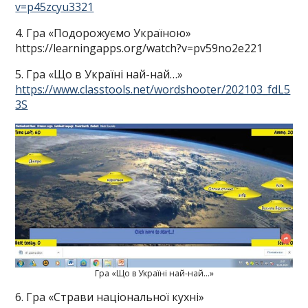
v=p45zcyu3321
4. Гра «Подорожуємо Україною»
https://learningapps.org/watch?v=pv59no2e221
5. Гра «Що в Україні най-най…»
https://www.classtools.net/wordshooter/202103_fdL5
3S
Гра «Що в Україні най-най…»
6. Гра «Страви національної кухні»