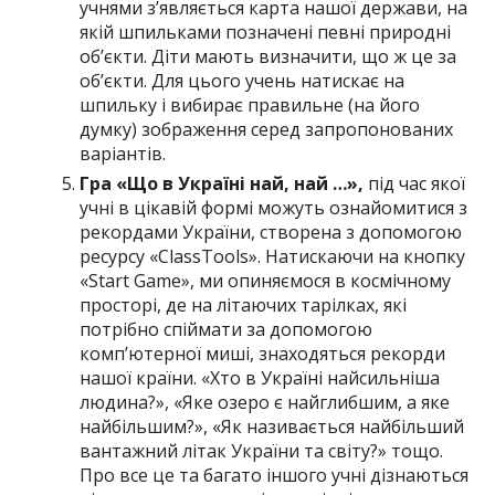
учнями з’являється карта нашої держави, на
якій шпильками позначені певні природні
об’єкти. Діти мають визначити, що ж це за
об’єкти. Для цього учень натискає на
шпильку і вибирає правильне (на його
думку) зображення серед запропонованих
варіантів.
Гра «Що в Україні най, най …»,
під час якої
учні в цікавій формі можуть ознайомитися з
рекордами України, створена з допомогою
ресурсу «ClassTools». Натискаючи на кнопку
«Start Game», ми опиняємося в космічному
просторі, де на літаючих тарілках, які
потрібно спіймати за допомогою
комп’ютерної миші, знаходяться рекорди
нашої країни. «Хто в Україні найсильніша
людина?», «Яке озеро є найглибшим, а яке
найбільшим?», «Як називається найбільший
вантажний літак України та світу?» тощо.
Про все це та багато іншого учні дізнаються