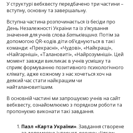
У структурі вебквесту передбачено три частини –
вступну, основну та завершальну.
Вступна частина розпочинається із бесіди про
День Незалежності України та із з’ясування
значення для учнів слова
Батьківщина
. Потім за
допомогою QR-кодів діти об’єднуються в такі
команди: «Прекрасні», «Чудові», «Найкращі»,
«Найгарніші», «Талановиті», «Найрозумніші». Цей
момент завжди викликає в учнів усмішку та
сприяє формуванню позитивного психологічного
клімату, адже кожному з нас хочеться хоч на
деякий час стати найкращим чи
найталановитішим.
В основній частині ми запрошуємо учнів на сайт
вебквесту, ознайомлюємо з порядком роботи та
пропонуємо виконати такі завдання.
Пазл «Карта України»
. Завдання створене