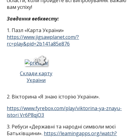
скласти, коли пройдете всі випробування. Бажаю
вам успіху!
Завдання вебквесту:
1. Пазл «Карта України»
https://www.jigsawplanet.com/?
rc=play&pid=2b141a85e876
9
Склади карту
України
2. Вікторина «Я знаю історію України».
https://www.fyrebox.com/play/viktorina-ya-znayu-
istori Vr6P8qjO3
3. Ребуси «Державні та народні символи моєї
Батьківщини».
https://leamingapps.org/watch?