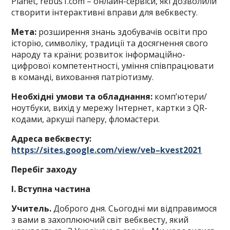
Planet, rebus1.com – онлайн-сервіси, які дозволили
створити інтерактивні вправи для вебквесту.
Мета:
розширення знань здобувачів освіти про
історію, символіку, традиції та досягнення свого
народу та країни; розвиток інформаційно-
цифрової компетентності, уміння співпрацювати
в команді, виховання патріотизму.
Необхідні умови та обладнання:
комп’ютери/
ноутбуки, вихід у мережу Інтернет, картки з QR-
кодами, аркуші паперу, фломастери.
Адреса вебквесту:
https
://
sites
.
google
.
com
/
view
/
veb
–
kvest
2021
Перебіг заходу
І. Вступна частина
Учитель.
Доброго дня. Сьогодні ми відправимося
з вами в захоплюючий світ вебквесту, який