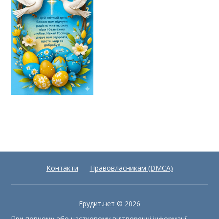
Контакти
Правовласникам (DMCA)
Ерудит.нет
© 2026
При повному або частковому відтворенні інформації