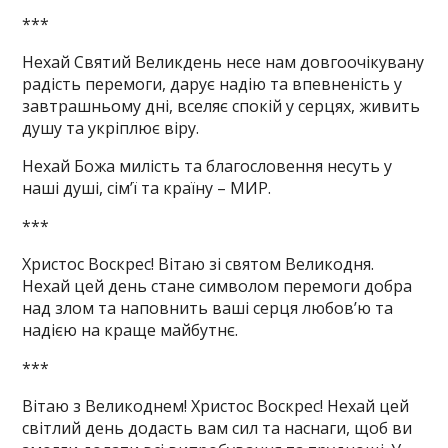
***
Нехай Святий Великдень несе нам довгоочікувану
радість перемоги, дарує надію та впевненість у
завтрашньому дні, вселяє спокій у серцях, живить
душу та укріплює віру.
Нехай Божа милість та благословення несуть у
наші душі, сім’ї та країну – МИР.
***
Христос Воскрес! Вітаю зі святом Великодня.
Нехай цей день стане символом перемоги добра
над злом та наповнить ваші серця любов’ю та
надією на краще майбутнє.
***
Вітаю з Великоднем! Христос Воскрес! Нехай цей
світлий день додасть вам сил та наснаги, щоб ви