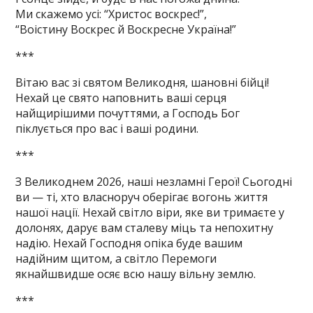
Ми скажемо усі: “Христос воскрес!”,
“Воістину Воскрес й Воскресне Україна!”
***
Вітаю вас зі святом Великодня, шановні бійці!
Нехай це свято наповнить ваші серця
найщирішими почуттями, а Господь Бог
піклується про вас і ваші родини.
***
З Великоднем 2026, наші незламні Герої! Сьогодні
ви — ті, хто власноруч оберігає вогонь життя
нашої нації. Нехай світло віри, яке ви тримаєте у
долонях, дарує вам сталеву міць та непохитну
надію. Нехай Господня опіка буде вашим
надійним щитом, а світло Перемоги
якнайшвидше осяє всю нашу вільну землю.
***