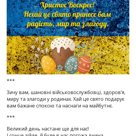
***
Зичу вам, шановні військовослужбовці, здоров’я,
миру та злагоди у родинах. Хай це свято подарує
вам бажане спокою та наснаги на майбутнє.
***
Великий день настане ще для нас!
І сонце зійде, й буде в нас погожа днина.