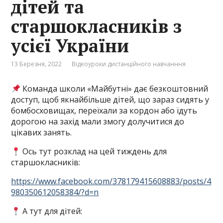
дітей та
старшокласників з
усієї України
13 Березня, 2022
Відеоуроки дистанційного навчанння
Команда школи «Майбутні» дає безкоштовний
доступ, щоб якнайбільше дітей, що зараз сидять у
бомбосховищах, переїхали за кордон або їдуть
дорогою на захід мали змогу долучитися до
цікавих занять.
Ось тут розклад на цей тиждень для
старшокласників:
https://www.facebook.com/378179415608883/posts/4
980350612058384/?d=n
А тут для дітей: