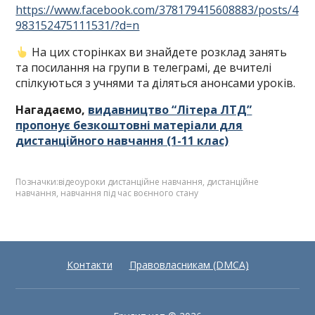
https://www.facebook.com/378179415608883/posts/4
983152475111531/?d=n
На цих сторінках ви знайдете розклад занять
та посилання на групи в телеграмі, де вчителі
спілкуються з учнями та діляться анонсами уроків.
Нагадаємо,
видавництво “Літера ЛТД”
пропонує безкоштовні матеріали для
дистанційного навчання (1-11 клас)
Позначки:
відеоуроки дистанційне навчання
,
дистанційне
навчання
,
навчання під час воєнного стану
Контакти
Правовласникам (DMCA)