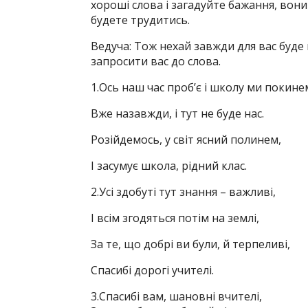
хороші слова і загадуйте бажання, вони
будете трудитись.
Ведуча: Тож нехай завжди для вас буде 
запросити вас до слова.
1.Ось наш час проб’є і школу ми покине
Вже назавжди, і тут не буде нас.
Розійдемось, у світ ясний полинем,
І засумує школа, рідний клас.
2.Усі здобуті тут знання – важливі,
І всім згодяться потім на землі,
За те, що добрі ви були, й терпеливі,
Спасибі дорогі учителі.
3.Спасибі вам, шановні вчителі,