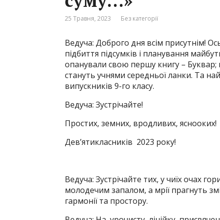
суму…»
25 Травня, 2023
Без категорії
Ведуча: Доброго дня всім присутнім! Ос
підбиття підсумків і планування майбут
опанували свою першу книгу – Буквар; 
стануть учнями середньої ланки. Та н
випускників 9-го класу.
Ведуча: Зустрічайте!
Простих, земних, вродливих, яснооких!
Дев’ятикласників 2023 року!
Ведуча: Зустрічайте тих, у чиїх очах го
молодечим запалом, а мрії прагнуть змі
гармонії та простору.
Ведуча: На урочисту лінійку, присвяч