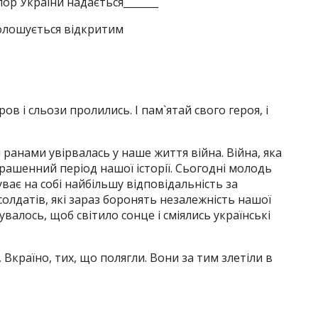
ор України надається_______
олошується відкритим
ов і сльози пролились. І пам`ятай свого героя, і
ранами увірвалась у наше життя війна. Війна, яка
трашенний період нашої історії. Сьогодні молодь
уває на собі найбільшу відповідальність за
олдатів, які зараз боронять незалежність нашої
алось, щоб світило сонце і сміялись українські
країно, тих, що полягли. Вони за тим злетіли в