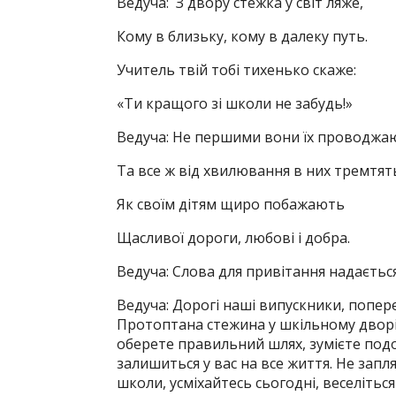
Ведуча: З двору стежка у світ ляже,
Кому в близьку, кому в далеку путь.
Учитель твій тобі тихенько скаже:
«Ти кращого зі школи не забудь!»
Ведуча: Не першими вони їх проводжа
Та все ж від хвилювання в них тремтят
Як своїм дітям щиро побажають
Щасливої дороги, любові і добра.
Ведуча: Слова для привітання надається 
Ведуча: Дорогі наші випускники, попере
Протоптана стежина у шкільному дворі
оберете правильний шлях, зумієте подо
залишиться у вас на все життя. Не запля
школи, усміхайтесь сьогодні, веселіться