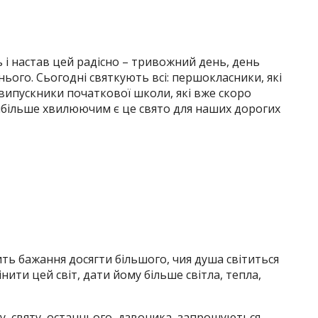
ь і настав цей радісно – тривожний день, день
нього. Сьогодні святкують всі: першокласники, які
випускники початкової школи, які вже скоро
айбільше хвилюючим є це свято для наших дорогих
рить бажання досягти більшого, чия душа світиться
нити цей світ, дати йому більше світла, тепла,
ену святу останнього дзвоника, запрошуються