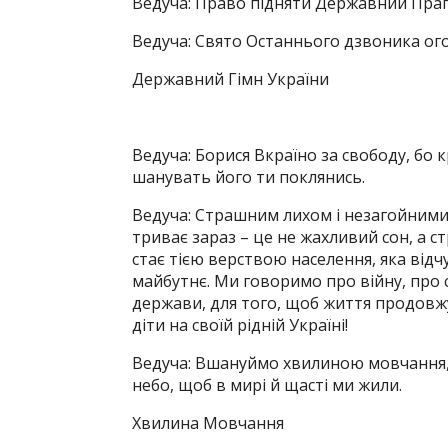
Ведуча: Право підняти Державний Прап
Ведуча: Свято Останнього дзвоника ог
Державний Гімн України
Ведуча: Борися Вкраїно за свободу, бо кр
шанувать його ти поклянись.
Ведуча: Страшним лихом і незагойними 
триває зараз – це не жахливий сон, а с
стає тією верствою населення, яка відч
майбутнє. Ми говоримо про війну, про с
держави, для того, щоб життя продовжув
діти на своїй рідній Україні!
Ведуча: Вшануймо хвилиною мовчання, В
небо, щоб в мирі й щасті ми жили.
Хвилина Мовчання