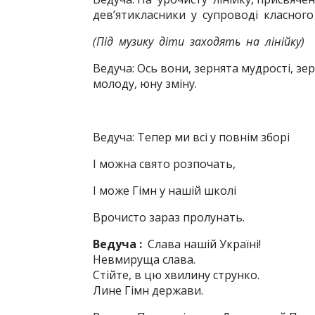
дев’ятикласники у супроводі класного ке
(Під музику діти заходять на лінійку)
Ведуча: Ось вони, зернята мудрості, зе
молоду, юну зміну.
Ведуча: Тепер ми всі у повнім зборі
І можна свято розпочать,
І може Гімн у нашій школі
Врочисто зараз пролунать.
Ведуча
:
Слава нашій Україні!
Невмируща слава.
Стійте, в цю хвилину струнко.
Лине Гімн держави.