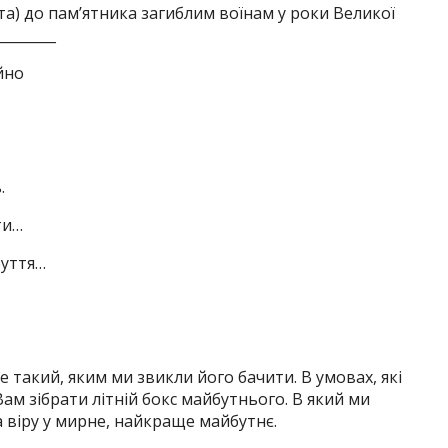
ята) до пам’ятника загиблим воїнам у роки Великої
________
йно
.
ти…
буття…
е такий, яким ми звикли його бачити. В умовах, які
ам зібрати літній бокс майбутнього. В який ми
а віру у мирне, найкраще майбутнє.