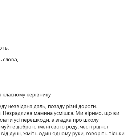
ють,
ь слова,
класному керівнику_________________________________
ду незвідана даль, позаду різні дороги.
. Незрадлива мамина усмішка. Ми віримо, що ви
лати усі перешкоди, а згадка про школу
муйте доброго імені свого роду, честі рідної
 від душі, жміть один одному руки, говоріть тільки