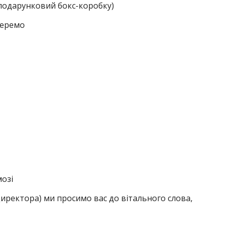
 подарунковий бокс-коробку)
зберемо
мозі
директора) ми просимо вас до вітального слова,