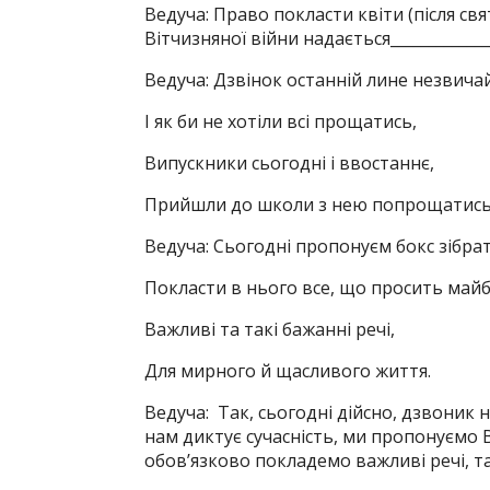
Ведуча: Право покласти квіти (після св
Вітчизняної війни надається_____________
Ведуча: Дзвінок останній лине незвича
І як би не хотіли всі прощатись,
Випускники сьогодні і ввостаннє,
Прийшли до школи з нею попрощатись
Ведуча: Сьогодні пропонуєм бокс зібра
Покласти в нього все, що просить май
Важливі та такі бажанні речі,
Для мирного й щасливого життя.
Ведуча: Так, сьогодні дійсно, дзвоник н
нам диктує сучасність, ми пропонуємо В
обов’язково покладемо важливі речі, т