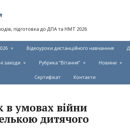
т
аходів, підготовка до ДПА та НМТ 2026
026
Відеоуроки дистанційного навчанння
Д
ні заходи
Рубрика “Вітання”
Новини
Сертифікат
Контакти
к в умовах війни
пелькою дитячого