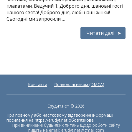
плакатами. Ведучий 1. Доброго дня, шановні гості
нашого свята! Доброго дня, любі наші жінки!
Сьогодні ми запросили …
Читати далі
Контакти
Правовласникам (DMCA)
Ерудит.нет
© 2026
При повному або частковому відтворенні інформації
посилання на
https://erudyt.net
обов'язкове.
При виникненні будь-яких питань щодо роботи сайту
пишіть на email:
erudyt.net@gmail.com