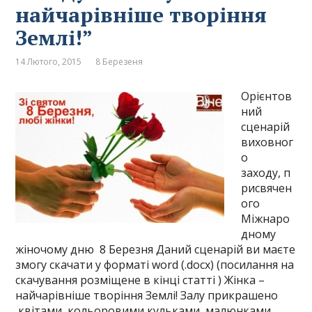
найчарівніше творіння
Землі!”
14 Лютого, 2015
8 Березеня
Орієнтов
ний
сценарій
виховног
о
заходу, п
рисвячен
ого
Міжнаро
дному
жіночому дню 8 Березня Даний сценарій ви маєте
змогу скачати у форматі word (.docx) (посилання на
скачування розміщене в кінці статті ) Жінка –
найчарівніше творіння Землі! Залу прикрашено
квітами, кольоровими кульками, малюнками,