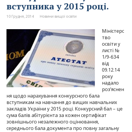
вступника у 2015 році.
10 Грудня, 2014
Новини вищої освіти
Міністерс
тво
освіти у
листі №
1/9-634
від
09.12.14
року
надало
роз’яснен
ня щодо нарахування конкурсного бала
вступникам на навчання до вищих навчальних
закладів України у 2015 році. Конкурсний бал – це
сума балів абітурієнта за кожен сертифікат
зовнішнього незалежного оцінювання,
середнього бала документа про повну загальну