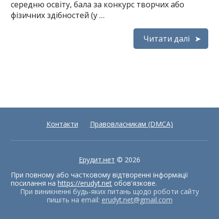
середню освіту, бала за конкурс творчих або
фізичних здібностей (у …
Читати далі
Контакти
Правовласникам (DMCA)
Ерудит.нет
© 2026
При повному або частковому відтворенні інформації
посилання на
https://erudyt.net
обов'язкове.
При виникненні будь-яких питань щодо роботи сайту
пишіть на email:
erudyt.net@gmail.com