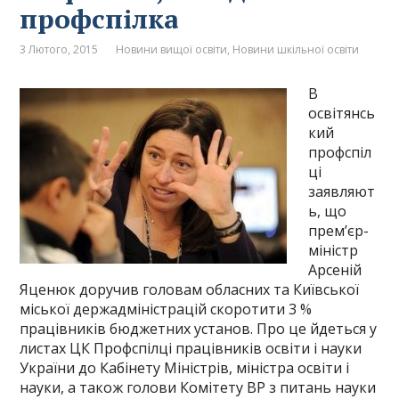
профспілка
3 Лютого, 2015
Новини вищої освіти
,
Новини шкільної освіти
В
освітянсь
кий
профспіл
ці
заявляют
ь, що
прем’єр-
міністр
Арсеній
Яценюк доручив головам обласних та Київської
міської держадміністрацій скоротити 3 %
працівників бюджетних установ. Про це йдеться у
листах ЦК Профспілці працівників освіти і науки
України до Кабінету Міністрів, міністра освіти і
науки, а також голови Комітету ВР з питань науки