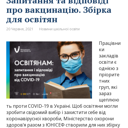
Запитання та відповіді
про вакцинацію. Збірка
для освітян
20 Червня, 2021
Новини шкільної освіти
Працівни
ки
закладів
освіти є
однією з
пріорите
тних
груп, які
зараз
щеплюю
ть проти COVID-19 в Україні. Щоб освітяни могли
зробити свідомий вибір і захистити себе від
коронавірусної хвороби, Міністерство охорони
здоров’я разом з ЮНІСЕФ створили для них збірку