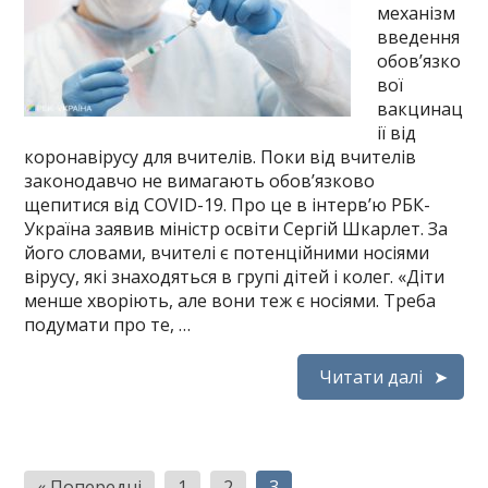
механізм
введення
обов’язко
вої
вакцинац
ії від
коронавірусу для вчителів. Поки від вчителів
законодавчо не вимагають обов’язково
щепитися від COVID-19. Про це в інтерв’ю РБК-
Україна заявив міністр освіти Сергій Шкарлет. За
його словами, вчителі є потенційними носіями
вірусу, які знаходяться в групі дітей і колег. «Діти
менше хворіють, але вони теж є носіями. Треба
подумати про те, …
Читати далі
Пагінація
« Попередні
1
2
3