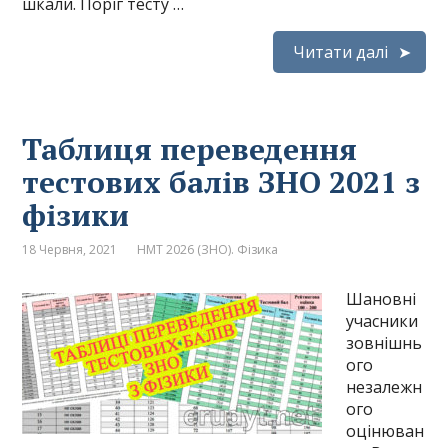
шкали. Поріг тесту …
Читати далі
Таблиця переведення
тестових балів ЗНО 2021 з
фізики
18 Червня, 2021
НМТ 2026 (ЗНО). Фізика
Шановні
учасники
зовнішнь
ого
незалежн
ого
оцінюван