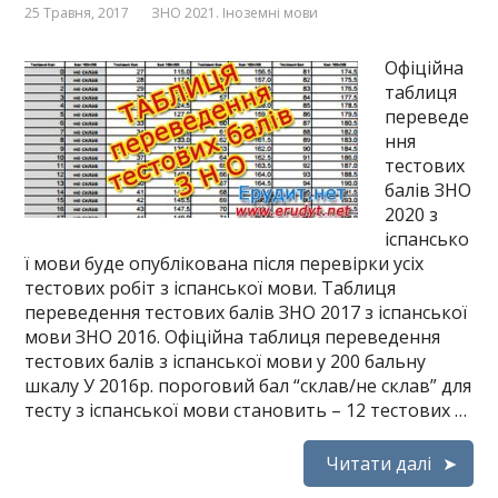
25 Травня, 2017
ЗНО 2021. Іноземні мови
Офіційна
таблиця
переведе
ння
тестових
балів ЗНО
2020 з
іспансько
ї мови буде опублікована після перевірки усіх
тестових робіт з іспанської мови. Таблиця
переведення тестових балів ЗНО 2017 з іспанської
мови ЗНО 2016. Офіційна таблиця переведення
тестових балів з іспанської мови у 200 бальну
шкалу У 2016р. пороговий бал “склав/не склав” для
тесту з іспанської мови становить – 12 тестових …
Читати далі