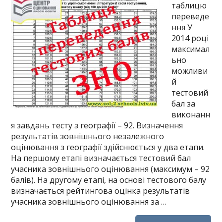
таблицю
переведе
ння У
2014 році
максимал
ьно
можливи
й
тестовий
бал за
виконанн
я завдань тесту з географії – 92. Визначення
результатів зовнішнього незалежного
оцінювання з географії здійснюється у два етапи.
На першому етапі визначається тестовий бал
учасника зовнішнього оцінювання (максимум – 92
балів). На другому етапі, на основі тестового балу
визначається рейтингова оцінка результатів
учасника зовнішнього оцінювання за …