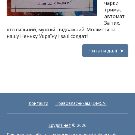
чарки
тримає
автомат.
За тих,
хто сильний, мужній і відважний. Молімося за
нашу Неньку Україну і за її солдат!
Читати далі
Контакти
Правовласникам (DMCA)
Ерудит.нет
© 2026
При повному або частковому відтворенні інформації