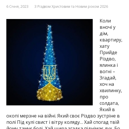
6 Січня, 2023
З Різдвом Христовим та Новим роком 2026
Коли
вночі у
дім,
квартиру,
хату
Прийде
Різдво,
ялинка і
вогні –
Згадай,
хоч на
хвилинку,
про
солдата,
Який в
окопі мерзне на війні. Який своє Різдво зустріне в
полі Під кулі свист і вітру коляду… Хай спогад твій
йому тамує болі, Хай щира згадка піднімає дух, Бо