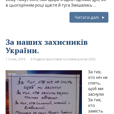
в цьогорічнім році щастя й туга Змішались …
Читати далі
За наших захисників
України.
1 Січня, 2016
З Різдвом Христовим та Новим роком 2026
За тих,
хто ніч не
спить,
щоб ми
заснули.
За тих,
хто
замість