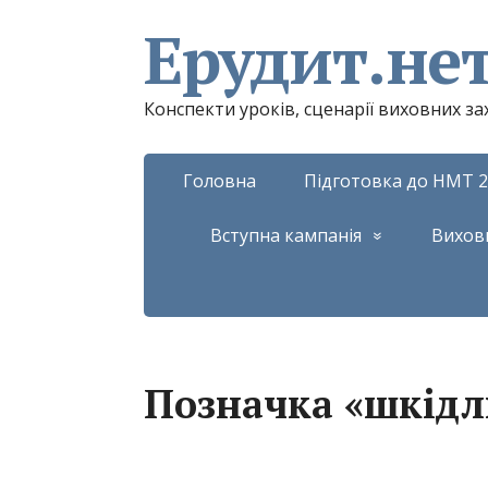
Ерудит.не
Конспекти уроків, сценарії виховних з
Головна
Підготовка до НМТ 2
Вступна кампанія
Вихов
Позначка «шкідл