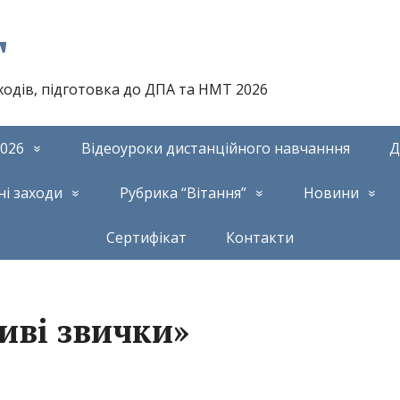
т
аходів, підготовка до ДПА та НМТ 2026
026
Відеоуроки дистанційного навчанння
Д
ні заходи
Рубрика “Вітання”
Новини
Сертифікат
Контакти
иві звички»