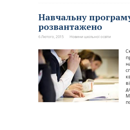
Навчальну програму 
розвантажено
6 Лютого, 2015
Новини шкільної освіти
С
п
н
с
к
в
д
М
п