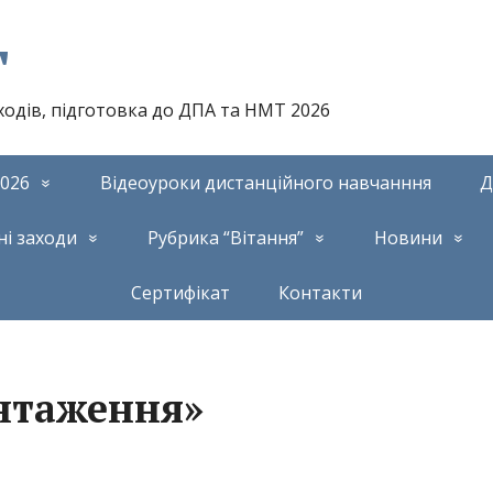
т
аходів, підготовка до ДПА та НМТ 2026
026
Відеоуроки дистанційного навчанння
Д
ні заходи
Рубрика “Вітання”
Новини
Сертифікат
Контакти
нтаження»