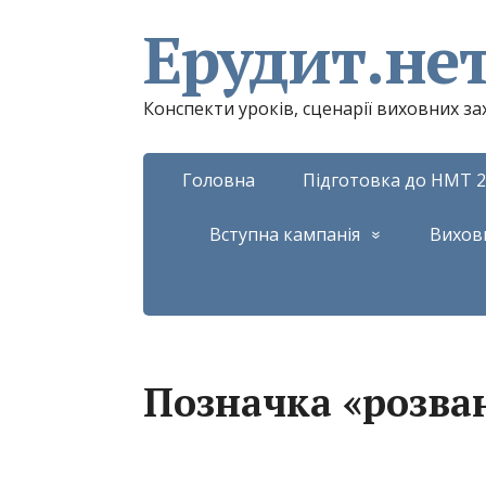
Ерудит.не
Конспекти уроків, сценарії виховних з
Головна
Підготовка до НМТ 2
Вступна кампанія
Вихов
Позначка «розва